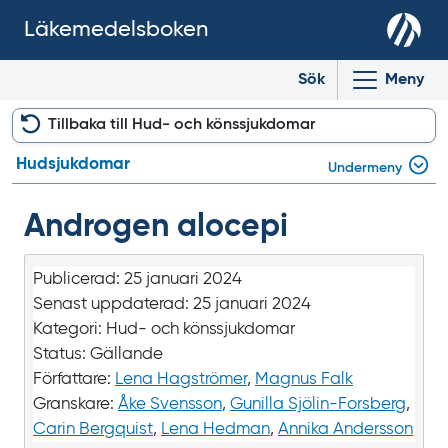
Läkemedelsboken
Sök
Meny
Tillbaka till Hud- och könssjukdomar
Hudsjukdomar
Undermeny
Androgen alocepi
Publicerad:
25 januari 2024
Senast uppdaterad:
25 januari 2024
Kategori:
Hud- och könssjukdomar
Status:
Gällande
Författare:
Lena Hagströmer
,
Magnus Falk
Granskare:
Åke Svensson
,
Gunilla Sjölin-Forsberg
,
Carin Bergquist
,
Lena Hedman
,
Annika Andersson