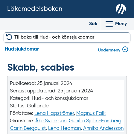
Läkemedelsboken
Sök
Meny
Tillbaka till Hud- och könssjukdomar
Hudsjukdomar
Undermeny
Skabb, scabies
Publicerad:
25 januari 2024
Senast uppdaterad:
25 januari 2024
Kategori:
Hud- och könssjukdomar
Status:
Gällande
Författare:
Lena Hagströmer
,
Magnus Falk
Granskare:
Åke Svensson
,
Gunilla Sjölin-Forsberg
,
Carin Bergquist
,
Lena Hedman
,
Annika Andersson