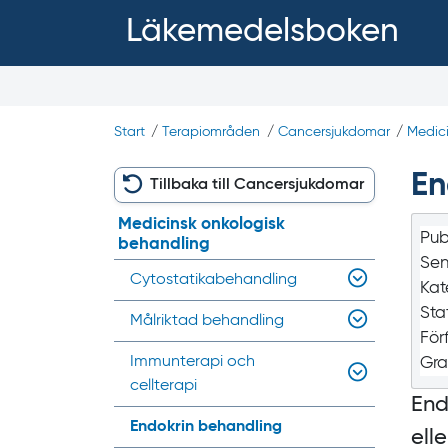
Läkemedelsboken
Start
/
Terapiområden
/
Cancersjukdomar
/
Medici
En
Tillbaka till Cancersjukdomar
Medicinsk onkologisk
Pub
behandling
Sen
Cytostatika­behandling
Kat
Sta
Målriktad behandling
För
Immunterapi och
Gra
cellterapi
End
Endokrin behandling
ell