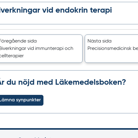
iverkningar vid endokrin terapi
Föregående sida
Nästa sida
Biverkningar vid immunterapi och
Precisions­medicinsk b
cellterapier
Är du nöjd med Läkemedelsboken?
Lämna synpunkter