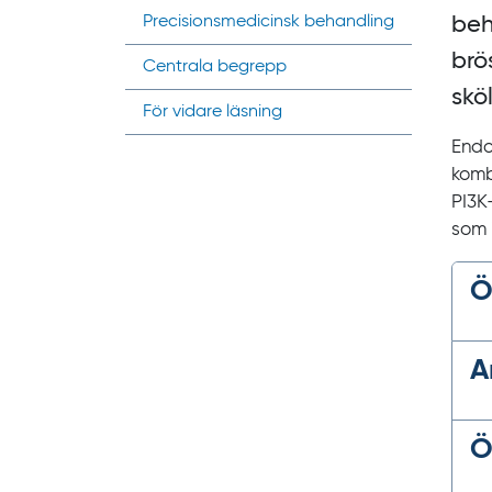
Precisions­medicinsk behandling
beh
brö
Centrala begrepp
skö
För vidare läsning
Endo
komb
PI3K
som i
Ö
A
Ö