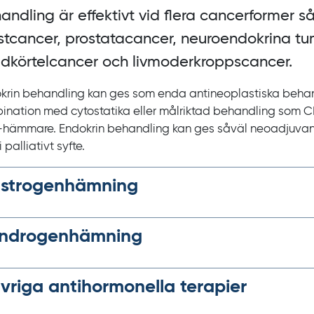
andling är effektivt vid flera cancerformer s
stcancer, prostatacancer, neuroendokrina tu
ldkörtelcancer och livmoderkroppscancer.
krin behandling kan ges som enda antineoplastiska behand
ination med cytostatika eller målriktad behandling som 
‍-‍hämmare. Endokrin behandling kan ges såväl neoadjuva
 palliativt syfte.
strogenhämning
ndrogenhämning
vriga antihormonella terapier