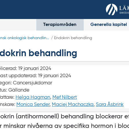
Terapiområden
Generella kapitel
nsk onkologisk behandlin...
/ Endokrin behandling
dokrin behandling
licerad:
19 januari 2024
ast uppdaterad:
19 januari 2024
egori:
Cancersjukdomar
tus:
Gällande
fattare:
Helga Hagman
,
Mef Nilbert
nskare:
Monica Sender
,
Maciej Machaczka
,
Sara Åsbrink
okrin (antihormonell) behandling blockerar e
er minskar nivåerna av specifika hormon i blo