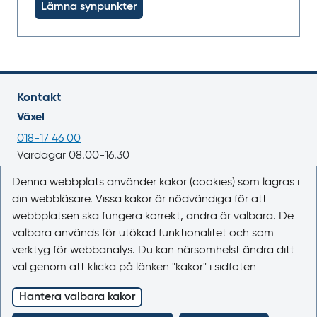
Lämna synpunkter
Kontakt
Växel
018-17 46 00
Vardagar 08.00-16.30
E-post
Denna webbplats använder kakor (cookies) som lagras i
din webbläsare. Vissa kakor är nödvändiga för att
registrator@lakemedelsverket.se
webbplatsen ska fungera korrekt, andra är valbara. De
valbara används för utökad funktionalitet och som
Om webbplatsen
verktyg för webbanalys. Du kan närsomhelst ändra ditt
Om Läkemedelsboken
val genom att klicka på länken "kakor" i sidfoten
Kontakta oss
Kakor (cookies)
Hantera valbara kakor
Tillgänglighet