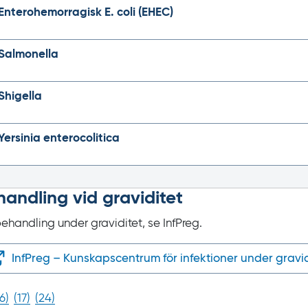
Enterohemorragisk E. coli (EHEC)
Salmonella
Shigella
Yersinia enterocolitica
andling vid graviditet
behandling under graviditet, se
InfPreg.
InfPreg – Kunskapscentrum för infektioner under gravid
16
)
(
17
)
(
24
)