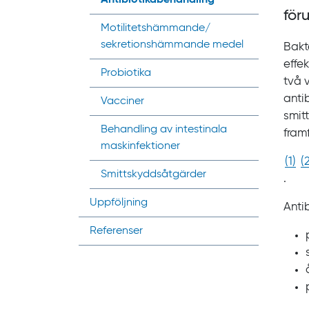
för
Motilitets­hämmande/‌
sekretions­hämmande medel
Bakt
effek
Probiotika
två
anti
Vacciner
smit
Behandling av intestinala
fram
maskinfektioner
(
1
)
(
Smittskydds­åtgärder
.
Uppföljning
Anti
Referenser