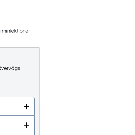
rminfektioner -
 övervägs