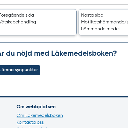
Föregående sida
Nästa sida
Vätske­behandling
Motilitets­hämmande/‌
hämmande medel
Är du nöjd med Läkemedelsboken?
Lämna synpunkter
Om webbplatsen
Om Läkemedelsboken
Kontakta oss