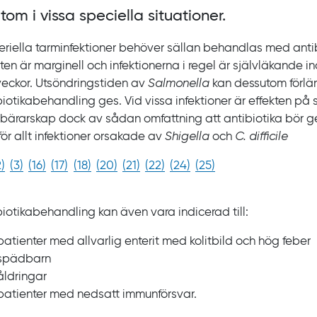
utom i vissa speciella situationer.
eriella tarminfektioner behöver sällan behandlas med anti
ten är marginell och infektionerna i regel är självläkande in
veckor. Utsöndringstiden av
Salmonella
kan dessutom förl
biotikabehandling ges. Vid vissa infektioner är effekten p
tbärarskap dock av sådan omfattning att antibiotika bör ge
för allt infektioner orsakade av
Shigella
och
C.
difficile
2
)
(
3
)
(
16
)
(
17
)
(
18
)
(
20
)
(
21
)
(
22
)
(
24
)
(
25
)
biotikabehandling kan även vara indicerad till:
patienter med allvarlig enterit med kolitbild och hög feber
spädbarn
åldringar
patienter med nedsatt immunförsvar.