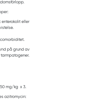
ukdomsförlopp.
pper:
enterokolit eller
istelse.
 comorbiditet.
sfynd på grund av
a tarmpatogener.
50
mg/kg
x
3.
es azitromycin: