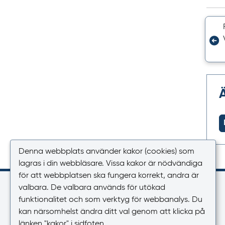
Denna webbplats använder kakor (cookies) som
lagras i din webbläsare. Vissa kakor är nödvändiga
för att webbplatsen ska fungera korrekt, andra är
Kontakt
valbara. De valbara används för utökad
funktionalitet och som verktyg för webbanalys. Du
Växel
kan närsomhelst ändra ditt val genom att klicka på
018-17 46 00
länken "kakor" i sidfoten