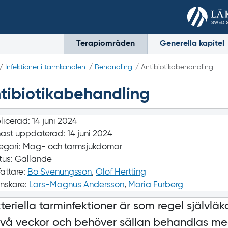
Terapiområden
Generella kapitel
/
Infektioner i tarmkanalen
/
Behandling
/ Antibiotika­behandling
tibiotika­behandling
licerad:
14 juni 2024
ast uppdaterad:
14 juni 2024
egori:
Mag- och tarmsjukdomar
tus:
Gällande
fattare:
Bo Svenungsson
,
Olof Hertting
nskare:
Lars-Magnus Andersson
,
Maria Furberg
teriella tarminfektioner är som regel självl
l två veckor och behöver sällan behandlas me