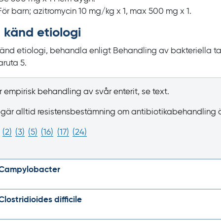
För barn; azitromycin
10
mg/kg
x
1, max
500
mg
x
1.
 känd etiologi
känd etiologi, behandla enligt Behandling av bakteriella ta
aruta 5.
r empirisk behandling av svår enterit, se text.
gär alltid resistensbestämning om antibiotikabehandling
(
2
)
(
3
)
(
5
)
(
16
)
(
17
)
(
24
)
Campylobacter
Clostridioides difficile