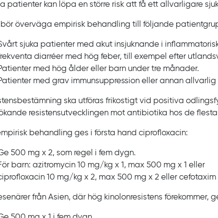
 patienter kan löpa en större risk att få ett allvarligare sj
bör överväga empirisk behandling till följande patientgru
Svårt sjuka patienter med akut insjuknande i inflammatorisk 
frekventa diarréer med hög feber, till exempel efter utlandsv
Patienter med hög ålder eller barn under tre månader.
Patienter med grav immunsuppression eller annan allvarlig
stensbestämning ska utföras frikostigt vid positiva odling
ökande resistensutvecklingen mot antibiotika hos de flest
empirisk behandling ges i
första hand ciprofloxacin:
Ge 500
mg
x
2, som regel i fem
dygn.
För barn: azitromycin
10
mg/kg
x
1, max
500
mg
x
1 eller
ciprofloxacin
10
mg/kg
x
2, max
500
mg
x
2 eller cefotaxim
resenärer från Asien, där hög kinolonresistens förekommer, g
Ge 500
mg
x
1 i fem
dygn.