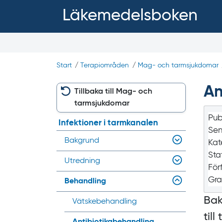
Läkemedelsboken
Start
/
Terapiområden
/
Mag- och tarmsjukdomar
An
Tillbaka till Mag- och
tarmsjukdomar
Pub
Infektioner i tarmkanalen
Sen
Bakgrund
Kat
Sta
Utredning
För
Gra
Behandling
Bak
Vätske­behandling
til
Antibiotika­behandling