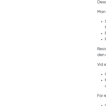
Dessa
Man 
Resi
den 
Vid 
För 