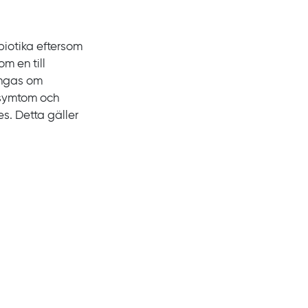
biotika eftersom
om en till
ängas om
å symtom och
s. Detta gäller