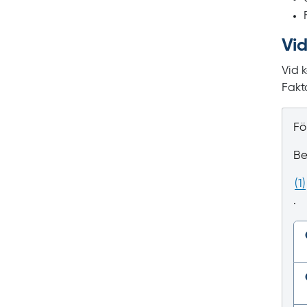
Vid
Vid 
Fakt
Fö
Be
(
1
)
.