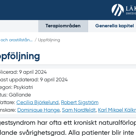
Terapiområden
Generella kapitel
ch orostillstån...
/ Uppföljning
pföljning
licerad:
9 april 2024
ast uppdaterad:
9 april 2024
egori:
Psykiatri
tus:
Gällande
fattare:
Cecilia Björkelund
,
Robert Sigström
nskare:
Dominique Hange
,
Sam Nordfeldt
,
Karl Mikael Kälk
estsyndrom har ofta ett kroniskt naturalförl
lande svårighetsgrad. Alla patienter blir inte