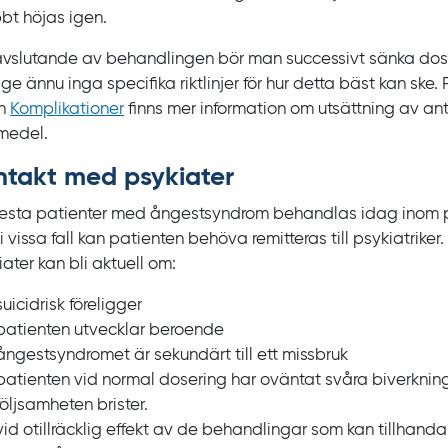
bt höjas igen.
avslutande av behandlingen bör man successivt sänka dosen
ge ännu inga specifika riktlinjer för hur detta bäst kan ske. 
an
Komplikationer
finns mer information om utsättning av an
medel.
ntakt med psykiater
lesta patienter med ångestsyndrom behandlas idag inom 
 vissa fall kan patienten behöva remitteras till psykiatriker. 
ater kan bli aktuell om:
suicidrisk föreligger
patienten utvecklar beroende
ångestsyndromet är sekundärt till ett missbruk
patienten vid normal dosering har oväntat svåra biverknin
följsamheten brister.
vid otillräcklig effekt av de behandlingar som kan tillhanda