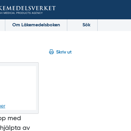
Om Läkemedelsboken
Sök
Skriv ut
ner
opp med
 hjälpta av