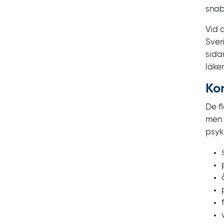
snab
Vid 
Sveri
sid
läke
Ko
De f
men i
psyki