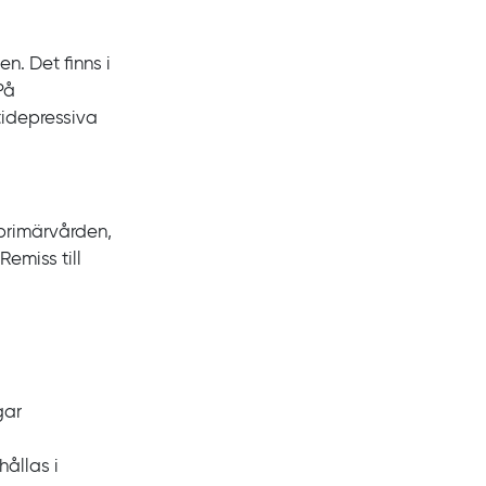
. Det finns i
På
tidepressiva
primärvården,
Remiss till
gar
hållas i