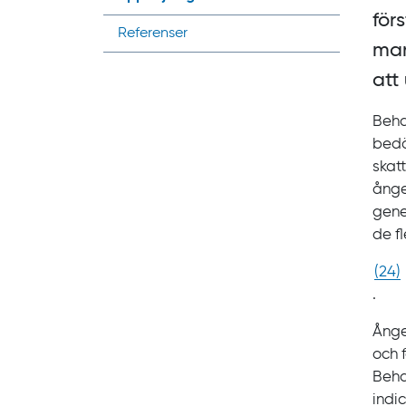
för
Referenser
man
att
Beha
bedö
skat
ånge
gene
de f
(
24
)
.
Ånge
och 
Beha
indi