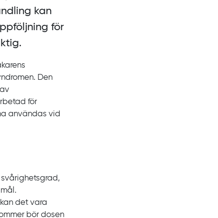
andling kan
pföljning för
ktig.
äkarens
syndromen. Den
 av
rbetad för
na användas vid
 svårighetsgrad,
smål.
 kan det vara
rkommer bör dosen