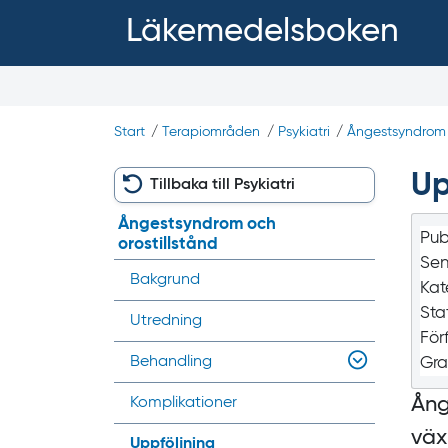
Läkemedelsboken
Start
/
Terapiområden
/
Psykiatri
/
Ångestsyndrom o
Up
Tillbaka till Psykiatri
Ångestsyndrom och
Pub
orostillstånd
Sen
Bakgrund
Kat
Sta
Utredning
För
Behandling
Gra
Ång
Komplikationer
väx
Uppföljning