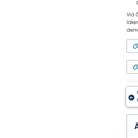
Vid 
läke
deme