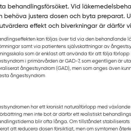
sta behandlingsförsöket. Vid läkemedelsbeh
 behöva justera dosen och byta preparat. Up
 utvärdera effekt och biverkningar är därför vi
ndlingseffekten kan följas över tid via den behandlande l
mningar samt via patientens självskattningar av ångest
tningsskala som är enklast att använda för att följa förlopp
stsyndrom i primärvården är GAD‍-‍7, som egentligen är uta
raliserat ångestsyndrom (GAD), men som anges även kun
lesta ångestsyndrom
stsyndromen har ett kroniskt naturalförlopp med växlande
förbättring men inte bot är därför ett realistiskt behandling
ndlingstiderna blir ofta långa. Om tillståndet stabiliserats
cerat att reducera dosen försiktigt, men om symtomen åte