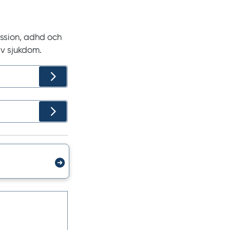
ession, adhd och
iv sjukdom.