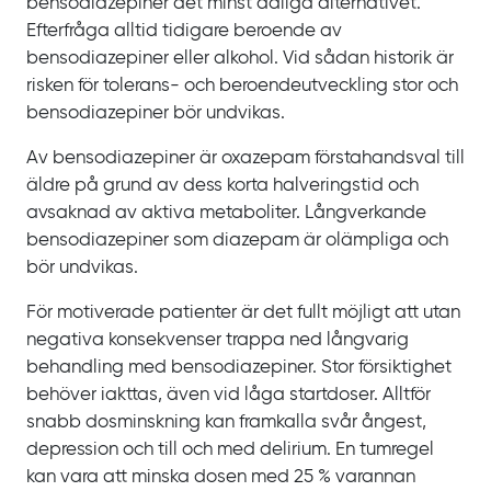
bensodiazepiner det minst dåliga alternativet.
Efterfråga alltid tidigare beroende av
bensodiazepiner eller alkohol. Vid sådan historik är
risken för tolerans- och beroendeutveckling stor och
bensodiazepiner bör undvikas.
Av bensodiazepiner är oxazepam förstahandsval till
äldre på grund av dess korta halveringstid och
avsaknad av aktiva metaboliter. Långverkande
bensodiazepiner som diazepam är olämpliga och
bör undvikas.
För motiverade patienter är det fullt möjligt att utan
negativa konsekvenser trappa ned långvarig
behandling med bensodiazepiner. Stor försiktighet
behöver iakttas, även vid låga startdoser. Alltför
snabb dosminskning kan framkalla svår ångest,
depression och till och med delirium. En tumregel
kan vara att minska dosen med 25
% varannan