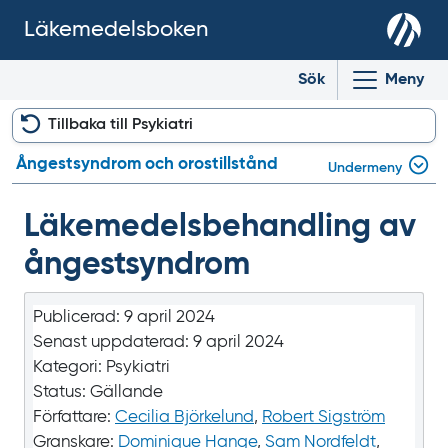
Läkemedelsboken
Sök
Meny
Tillbaka till Psykiatri
Ångestsyndrom och orostillstånd
Undermeny
Läkemedels­behandling av
ångestsyndrom
Publicerad:
9 april 2024
Senast uppdaterad:
9 april 2024
Kategori:
Psykiatri
Status:
Gällande
Författare:
Cecilia Björkelund
,
Robert Sigström
Granskare:
Dominique Hange
,
Sam Nordfeldt
,