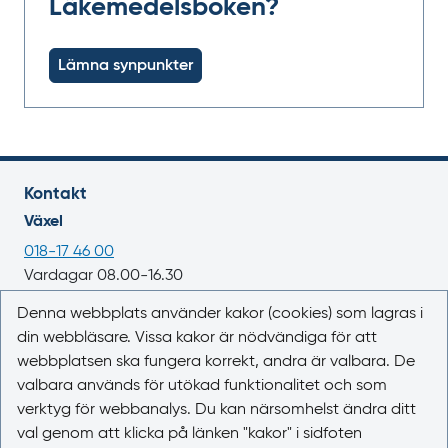
Läkemedelsboken?
Lämna synpunkter
Kontakt
Växel
018-17 46 00
Vardagar 08.00-16.30
E-post
Denna webbplats använder kakor (cookies) som lagras i
din webbläsare. Vissa kakor är nödvändiga för att
registrator@lakemedelsverket.se
webbplatsen ska fungera korrekt, andra är valbara. De
valbara används för utökad funktionalitet och som
Om webbplatsen
verktyg för webbanalys. Du kan närsomhelst ändra ditt
Om Läkemedelsboken
val genom att klicka på länken "kakor" i sidfoten
Kontakta oss