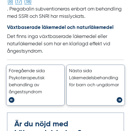
(
8
)
(
17
)
(
18
)
. Pregabalin subventioneras enbart om behandling
med SSRI och SNRI har misslyckats.
Växtbaserade läkemedel och naturläkemedel
Det finns inga växtbaserade läkemedel eller
naturläkemedel som har en klarlagd effekt vid
ångestsyndrom.
Föregående sida
Nästa sida
Psykoterapeutisk
Läkemedels­behandling
behandling av
för barn och ungdomar
ångestsyndrom
Är du nöjd med