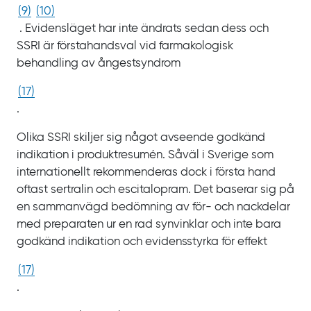
(
9
)
(
10
)
. Evidensläget har inte ändrats sedan dess och
SSRI är förstahandsval vid farmakologisk
behandling av ångestsyndrom
(
17
)
.
Olika SSRI skiljer sig något avseende godkänd
indikation i produktresumén. Såväl i Sverige som
internationellt rekommenderas dock i första hand
oftast sertralin och escitalopram. Det baserar sig på
en sammanvägd bedömning av för- och nackdelar
med preparaten ur en rad synvinklar och inte bara
godkänd indikation och evidensstyrka för effekt
(
17
)
.