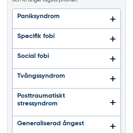
och 10 anger lägsta prioritet.
Paniksyndrom
Specifik fobi
Social fobi
Tvångssyndrom
Posttraumatiskt
stressyndrom
Generaliserad ångest