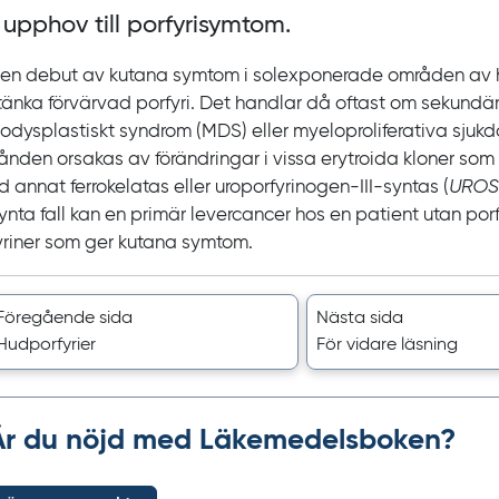
 upphov till porfyrisymtom.
sen debut av kutana symtom i solexponerade områden av
tänka förvärvad porfyri. Det handlar då oftast om sekundär 
odysplastiskt syndrom
(MDS) eller myeloproliferativa sjuk
stånden orsakas av förändringar i vissa erytroida kloner so
 annat ferrokelatas eller uroporfyrinogen‍-‍III-syntas
(
UROS
synta fall kan en primär levercancer hos en patient utan por
yriner som ger kutana symtom.
Föregående sida
Nästa sida
Hudporfyrier
För vidare läsning
Är du nöjd med Läkemedelsboken?