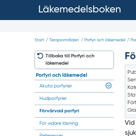
Läkemedelsboken
Start
/
Terapiområden
/
Porfyri och läkemedel
/
Po
Fö
Tillbaka till Porfyri och
läkemedel
Pub
Porfyri och läkemedel
Sen
Akuta porfyrier
Kat
Sta
Hudporfyrier
För
Gra
Förvärvad porfyri
Vid
För vidare läsning
sju
Referenser