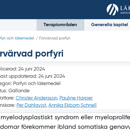
Terapiområden
Generella kapitel
rfyri och läkemedel
/ Förvärvad porfyri
rvärvad porfyri
licerad:
24 juni 2024
ast uppdaterad:
24 juni 2024
egori:
Porfyri och läkemedel
tus:
Gällande
fattare:
Christer Andersson
,
Pauline Harper
nskare:
Per Dahlqvist
,
Annika Ekbom Schnell
 myelodysplastiskt syndrom eller myeloprolife
kdomar förekommer ibland somatiska genavv