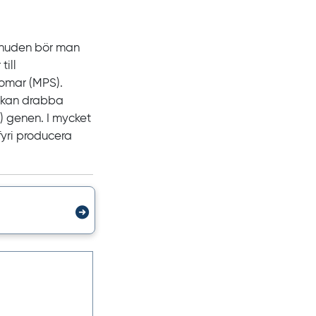
 huden bör man
till
domar
(MPS).
m kan drabba
) genen. I mycket
fyri producera