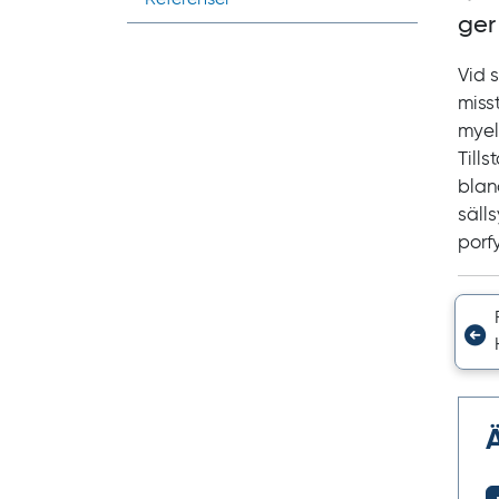
ger
Vid 
miss
myel
Till
bland
säll
porf