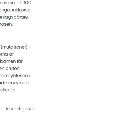
inns cirka
1
300
rige, inklusive
anlagsbärare.
nosen.
(mutationer) i
erna är
 barnen får
en bruten.
 hemsyntesen i
ade enzymet i
äcker för
jö. De vanligaste