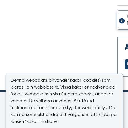
Denna webbplats använder kakor (cookies) som
lagras i din webbläsare. Vissa kakor är nödvändiga
för att webbplatsen ska fungera korrekt, andra är
Kontakt
valbara. De valbara används för utökad
funktionalitet och som verktyg för webbanalys. Du
Växel
kan närsomhelst ändra ditt val genom att klicka på
018-17 46 00
länken "kakor" i sidfoten
Vardagar 08.00-16.30