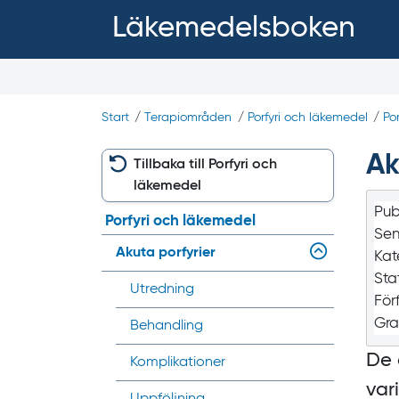
Läkemedelsboken
Start
/
Terapiområden
/
Porfyri och läkemedel
/
Po
Ak
Tillbaka till Porfyri och
läkemedel
Pub
Porfyri och läkemedel
Sen
Akuta porfyrier
Kat
Sta
Utredning
För
Gra
Behandling
De 
Komplikationer
var
Uppföljning