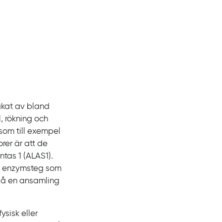
akat av bland
, rökning och
som till exempel
er är att de
yntas
1
(ALAS1).
det enzymsteg som
 då en ansamling
ysisk eller