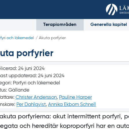
Terapiområden
Generella kapitel
rfyri och läkemedel
/ Akuta porfyrier
uta porfyrier
licerad:
24 juni 2024
ast uppdaterad:
24 juni 2024
egori:
Porfyri och läkemedel
tus:
Gällande
fattare:
Christer Andersson
,
Pauline Harper
nskare:
Per Dahlqvist
,
Annika Ekbom Schnell
akuta porfyrierna: akut intermittent porfyri, p
iegata och hereditär koproporfyri har en aut