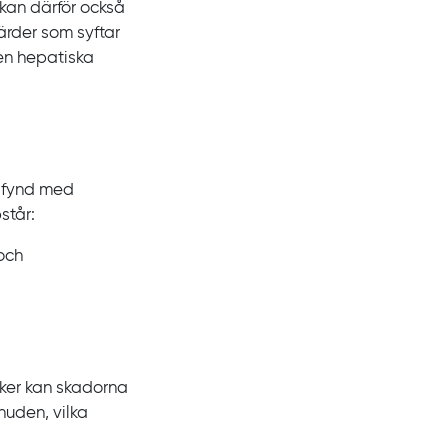
kan därför också
ärder som syftar
den hepatiska
 fynd med
står:
och
cker kan skadorna
huden, vilka