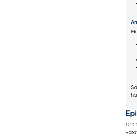
An
Mi
Sä
ha
Ep
Det 
vara