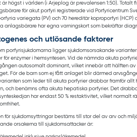
t är högst i världen (i
Arjeplog är prevalensen
1:50). Totalt f
sbärare för akut porfyri registrerade vid Porfyricentrum Sve
orfyria variegata
(PV) och 70
hereditär koproporfyri
(HCP) 
a anlagsbärare har egna varningskort som bekräftar diag
togenes och utlösande faktorer
m porfyrisjukdomarna ligger sjukdomsorsakande varianter 
r för enzymer i hemsyntesen. Vid de nämnda akuta porfyri
gången autosomalt dominant, vilket innebär att hälften av
get. För de barn som ej fått anlaget blir därmed arvsgång
arianten som leder till akuta porfyrier drabbar framför allt
rn, och benämns ofta akuta hepatiska porfyrier. Det drabb
ynteskedjan har endast 50
%
restaktivitet, vilket normalt r
omfrihet.
n för sjukdomsyttringar bestäms till stor del av arv och mil
sande orsakerna till sjukdomsattacker är:
läkemedel inklusive narkosläkemedel