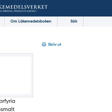
Om Läkemedelsboken
Sök
Skriv ut
orfyria
osmalt