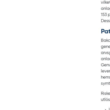
vilke
anlag
153
p
Dess
Pa
Bako
gene
arvs
anla
Genv
leve
hems
symt
Riske
utlö