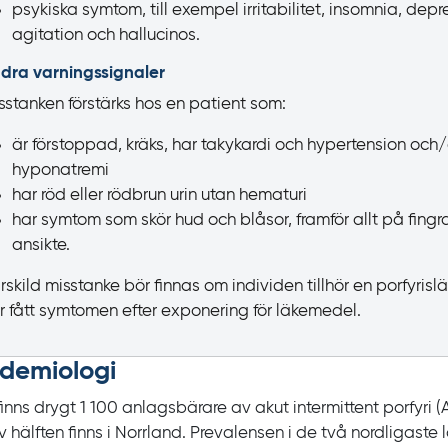
psykiska symtom, till exempel irritabilitet, insomnia, depr
agitation och hallucinos.
dra varningssignaler
sstanken förstärks hos en patient som:
är förstoppad, kräks, har takykardi och hypertension och/
hyponatremi
har röd eller rödbrun urin utan hematuri
har symtom som skör hud och blåsor, framför allt på fingr
ansikte.
rskild misstanke bör finnas om individen tillhör en porfyrislä
r fått symtomen efter exponering för läkemedel.
idemiologi
finns drygt 1 100 anlagsbärare av akut intermittent porfyri
(
v hälften finns i Norrland. Prevalensen i de två nordligaste 