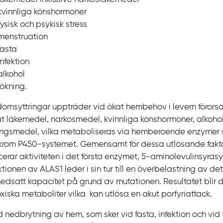
kvinnliga könshormoner
fysisk och psykisk stress
menstruation
fasta
infektion
alkohol
rökning.
domsyttringar uppträder vid ökat hembehov i levern förors
t läkemedel, narkosmedel, kvinnliga könshormoner, alkohol
ingsmedel, vilka metaboliseras via hemberoende enzymer 
krom
P450-systemet. Gemensamt för dessa utlösande faktor
erar aktiviteten i det första enzymet, 5‍-‍aminolevulin­syras
ktionen av ALAS1 leder i sin tur till en överbelastning av 
nedsatt kapacitet på grund av mutationen. Resultatet blir
oxiska metaboliter vilka kan utlösa en akut porfyriattack.
 nedbrytning av hem, som sker vid fasta, infektion och vid f