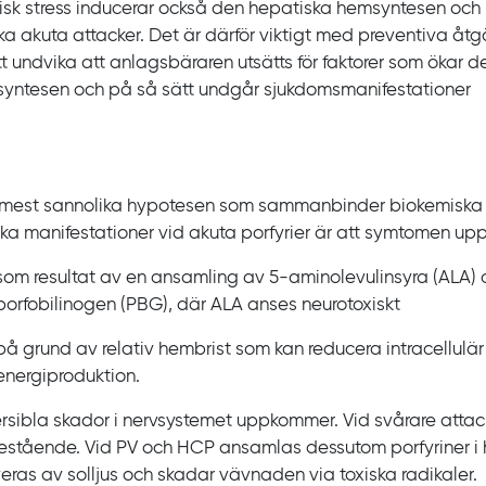
isk stress inducerar också den hepatiska hemsyntesen och 
ka akuta attacker. Det är därför viktigt med preventiva åtg
 att undvika att anlagsbäraren utsätts för faktorer som ökar 
yntesen och på så sätt undgår sjukdomsmanifestationer
mest sannolika hypotesen som sammanbinder biokemiska
iska manifestationer vid akuta porfyrier är att symtomen upp
som resultat av en ansamling av 5‍-‍aminolevulinsyra
(ALA) 
porfobilinogen
(PBG), där ALA anses neurotoxiskt
på grund av relativ hembrist som kan reducera intracellulär
energiproduktion.
rsibla skador i nervsystemet uppkommer. Vid svårare atta
bestående. Vid
PV och HCP ansamlas dessutom porfyriner i 
veras av solljus och skadar vävnaden via toxiska radikaler.