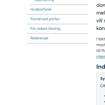
dom
Hudporfyrier
mel
Förvärvad porfyri
vil
kan
För vidare läsning
Referenser
I fa
miss
till
inter
Ind
Sy
Of