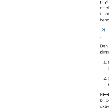
psyk
orsa
till
hems
(
2
)
.
Den 
klin
Reve
bli 
akti