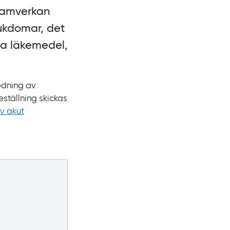
Samverkan
jukdomar, det
ssa läkemedel,
redning av
eställning skickas
av akut