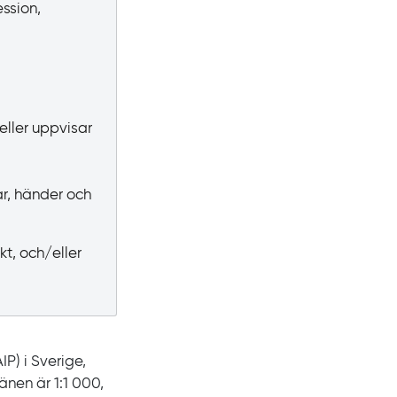
ession,
eller uppvisar
ar, händer och
kt, och/eller
AIP) i Sverige,
länen är
1:1
000,