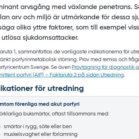
inant arvsgång med växlande penetrans. 
lan arv och miljö är utmärkande för dessa s
l säga olika yttre faktorer, som till exempel vi
 utlösa sjukdomsattacker.
ktaruta 1, sammanfattas de vanligaste indikationerna för ut
tänkt porfyrinmetabolisk störning. Prov med remiss och fråg
 Porfyricentrum Sverige. Se även
Provtagning för diagnostik 
mittent porfyri (AIP) – Faktaruta 2 på sidan Utredning
.
ikationer för utredning
mtom förenliga med akut porfyri
örklarliga buksmärtor, oftast tillsammans med:
smärtor i rygg, säte eller ben
muskelsvaghet eller förlamning