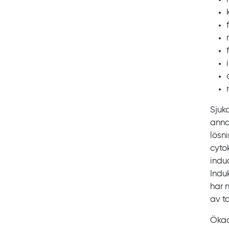
Sjuk
anna
lösn
cyto
induc
Indu
har 
av t
Ökad