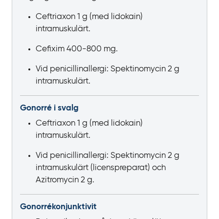
Ceftriaxon 1
g (med lidokain)
intramuskulärt.
Cefixim 400‍-‍800
mg.
Vid penicillinallergi: Spektinomycin 2
g
intramuskulärt.
Gonorré i svalg
Ceftriaxon 1 g (med lidokain)
intramuskulärt.
Vid penicillinallergi: Spektinomycin 2
g
intramuskulärt (licenspreparat) och
Azitromycin
2
g.
Gonorrékonjunktivit