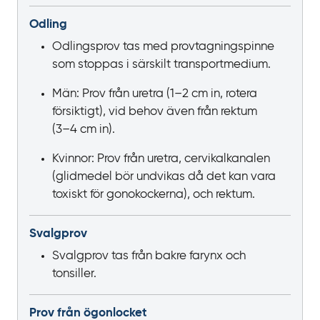
Odling
Odlingsprov tas med provtagningspinne
som stoppas i särskilt transportmedium.
Män: Prov från uretra (1‍–‍2
cm in, rotera
försiktigt), vid behov även från rektum
(3‍–‍4
cm in).
Kvinnor: Prov från uretra, cervikalkanalen
(glidmedel bör undvikas då det kan vara
toxiskt för gonokockerna), och rektum.
Svalgprov
Svalgprov tas från bakre farynx och
tonsiller.
Prov från ögonlocket