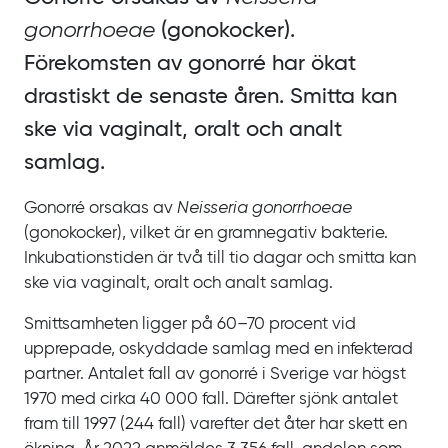
gonorrhoeae
(gonokocker).
Förekomsten av gonorré har ökat
drastiskt de senaste åren. Smitta kan
ske via vaginalt, oralt och analt
samlag.
Gonorré orsakas av
Neisseria gonorrhoeae
(gonokocker), vilket är en gramnegativ bakterie.
Inkubationstiden är två till tio dagar och smitta kan
ske via vaginalt, oralt och analt samlag.
Smittsamheten ligger på 60‍–‍70
procent vid
upprepade, oskyddade samlag med en infekterad
partner. Antalet fall av gonorré i Sverige var högst
1970 med cirka
40
000
fall. Därefter sjönk antalet
fram till 1997 (244
fall) varefter det åter har skett en