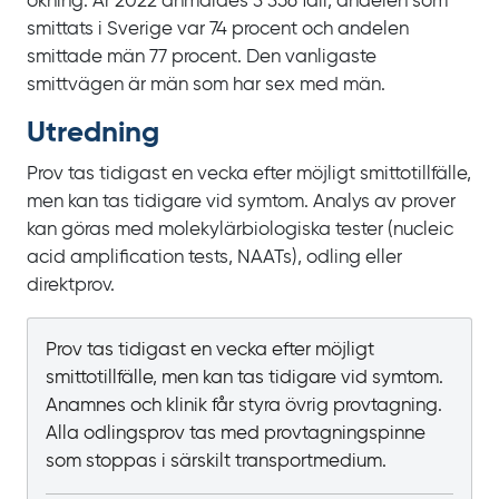
ökning. År 2022 anmäldes 3
356
fall, andelen som
smittats i Sverige var 74
procent och andelen
smittade män 77
procent. Den vanligaste
smittvägen är män som har sex med män.
Utredning
Prov tas tidigast en vecka efter möjligt smittotillfälle,
men kan tas tidigare vid symtom. Analys av prover
kan göras med molekylärbiologiska tester (nucleic
acid amplification tests, NAATs), odling eller
direktprov.
Prov tas tidigast en vecka efter möjligt
smittotillfälle, men kan tas tidigare vid symtom.
Anamnes och klinik får styra övrig provtagning.
Alla odlingsprov tas med provtagningspinne
som stoppas i särskilt transportmedium.