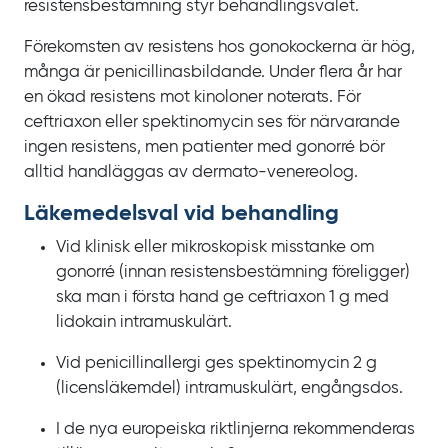
resistensbestämning styr behandlingsvalet.
Förekomsten av resistens hos gonokockerna är hög,
många är penicillinasbildande. Under flera år har
en ökad resistens mot kinoloner noterats. För
ceftriaxon eller spektinomycin ses för närvarande
ingen resistens, men patienter med gonorré bör
alltid handläggas av dermato-venereolog.
Läkemedelsval vid behandling
Vid klinisk eller mikroskopisk misstanke om
gonorré (innan resistensbestämning föreligger)
ska man i första hand ge ceftriaxon
1
g med
lidokain intramuskulärt.
Vid penicillinallergi ges spektinomycin
2
g
(licensläkemdel) intramuskulärt, engångsdos.
I de nya europeiska riktlinjerna rekommenderas