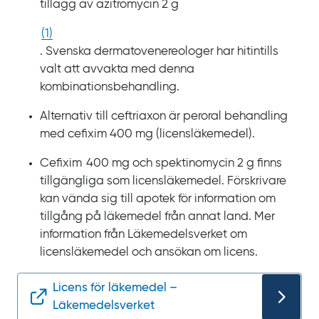
tillägg av azitromycin
2
g
(
1
)
. Svenska dermatovenereologer har hitintills
valt att avvakta med denna
kombinationsbehandling.
Alternativ till ceftriaxon är peroral behandling
med cefixim
400
mg (licensläkemedel).
Cefixim
400
mg och spektinomycin
2
g finns
tillgängliga som licensläkemedel. Förskrivare
kan vända sig till apotek för information om
tillgång på läkemedel från annat land. Mer
information från Läkemedelsverket om
licensläkemedel och ansökan om licens.
Licens för läkemedel –
Läkemedelsverket