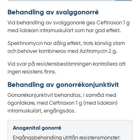
Behandling av svalggonorré
Vid behandling av svalggonorré ges Ceftriaxon
1
g
med lidokain intramuskulärt som har god effekt.
Spektinomycin har dålig effekt, trots känslig stam
och behöver kombineras med Azitromycin
2
g.
Vid svar på resistensbestämningen kontrollera att
ingen resistens finns.
Behandling av gonorré­konjunktivit
Gonorrékonjunktivit behandlas, i samråd med
ögonläkare, med Ceftriaxon
1
g (med lidokain)
intramuskulärt, engångsdos.
Anogenital gonorré
Engångsbehandling utifrån resistensmönster: