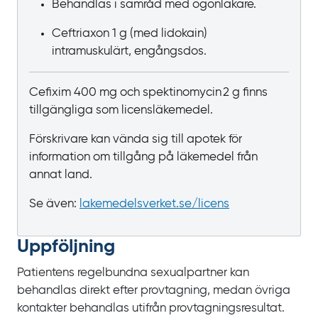
Behandlas i samråd med ögonläkare.
Ceftriaxon 1
g (med lidokain)
intramuskulärt, engångsdos.
Cefixim
400
mg och spektinomycin 2
g finns
tillgängliga som licensläkemedel.
Förskrivare kan vända sig till apotek för
information om tillgång på läkemedel från
annat land.
Se även:
lakemedelsverket.se/licens
Uppföljning
Patientens regelbundna sexualpartner kan
behandlas direkt efter provtagning, medan övriga
kontakter behandlas utifrån provtagningsresultat.