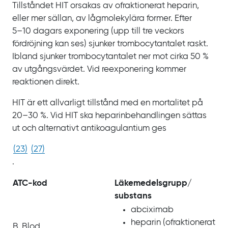
Tillståndet HIT orsakas av ofraktionerat heparin,
eller mer sällan, av lågmolekylära former. Efter
5‍–‍10
dagars exponering (upp till tre veckors
fördröjning kan ses) sjunker trombocytantalet raskt.
Ibland sjunker trombocytantalet ner mot cirka
50
%
av utgångsvärdet. Vid reexponering kommer
reaktionen direkt.
HIT är ett allvarligt tillstånd med en mortalitet på
20‍–‍30
%. Vid HIT ska heparinbehandlingen sättas
ut och alternativt antikoagulantium ges
(
23
)
(
27
)
.
ATC-kod
Läkemedels­grupp/‌
substans
abciximab
heparin (ofraktionerat
B. Blod