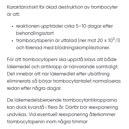
Karaktäristiskt för ökad destruktion av trombocyter
är att:
reaktionen uppträder cirka
5‍–‍10
dagar efter
behandlingsstart
9
trombocytopenin är uttalad (ner
mot
20
x
10
/l)
och förenad med blödningskomplikationer.
För att trombocytopeni ska uppstå krävs att både
läkemedel och antikropp är närvarande samtidigt.
Det innebär att när läkemedlet efter utsättning
eliminerats så börjar trombocytantalet normaliseras
redan efter några dagar.
De läkemedelsberoende trombocytantikropparna
kan dock kvarstå i flera år. Därför bör reexponering
undvikas. Vid eventuell reexponering återkommer
trombocytopenin inom några timmar