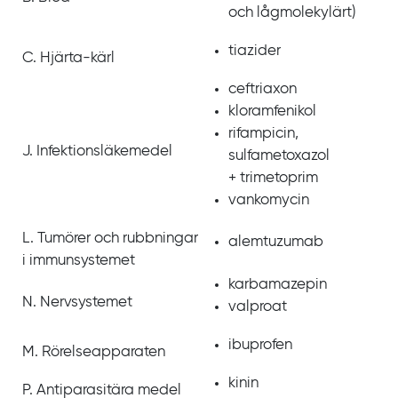
och lågmolekylärt)
tiazider
C. Hjärta-kärl
ceftriaxon
kloramfenikol
rifampicin,
J. Infektions­läkemedel
sulfa­metoxazol
+
trimetoprim
vankomycin
L. Tumörer och rubbningar
alemtuzumab
i immun­systemet
karba­mazepin
N. Nerv­systemet
valproat
ibuprofen
M. Rörelse­apparaten
kinin
P. Anti­parasitära medel