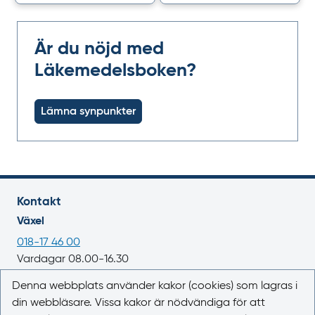
Är du nöjd med
Läkemedelsboken?
Lämna synpunkter
Kontakt
Växel
018-17 46 00
Vardagar 08.00-16.30
E-post
Denna webbplats använder kakor (cookies) som lagras i
din webbläsare. Vissa kakor är nödvändiga för att
registrator@lakemedelsverket.se