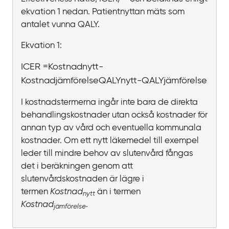
ekvation
1 nedan. Patientnyttan mäts som
antalet vunna QALY.
Ekvation 1:
ICER
=
K
o
s
t
n
a
d
n
y
t
t
-
K
o
s
t
n
a
d
j
ä
m
f
ö
r
e
l
s
e
Q
A
L
Y
n
y
t
t
-
Q
A
L
Y
j
ä
m
f
ö
r
e
l
s
e
I kostnadstermerna ingår inte bara de direkta
behandlingskostnader utan också kostnader för
annan typ av vård och eventuella kommunala
kostnader. Om ett nytt läkemedel till exempel
leder till mindre behov av slutenvård fångas
det i beräkningen genom att
slutenvårdskostnaden är lägre i
termen
Kostnad
än i termen
nytt
Kostnad
.
jämförelse