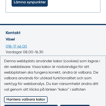
Lämna synpunkter
Kontakt
Växel
018-17 46 00
Vardagar 08.00-16.30
E-post
Denna webbplats använder kakor (cookies) som lagras i
din webbläsare. Vissa kakor är nödvändiga för att
registrator@lakemedelsverket.se
webbplatsen ska fungera korrekt, andra är valbara. De
valbara används för utökad funktionalitet och som
Om webbplatsen
verktyg för webbanalys. Du kan närsomhelst ändra ditt
Om Läkemedelsboken
val genom att klicka på länken "kakor" i sidfoten
Kontakta oss
Kakor (cookies)
Hantera valbara kakor
Tillgänglighet