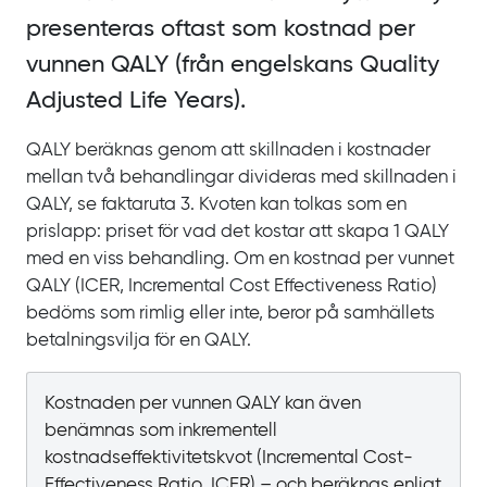
presenteras oftast som kostnad per
vunnen QALY (från engelskans
Quality
Adjusted Life Years
).
QALY beräknas genom att skillnaden i kostnader
mellan två behandlingar divideras med skillnaden i
QALY, se
faktaruta
3. Kvoten kan tolkas som en
prislapp: priset för vad det kostar att skapa 1
QALY
med en viss behandling. Om en kostnad per vunnet
QALY (ICER,
Incremental Cost Effectiveness Ratio
)
bedöms som rimlig eller inte, beror på samhällets
betalningsvilja för en QALY.
Kostnaden per vunnen QALY kan även
benämnas som inkrementell
kostnadseffektivitetskvot (
Incremental Cost-
Effectiveness Ratio
, ICER) – och beräknas enligt