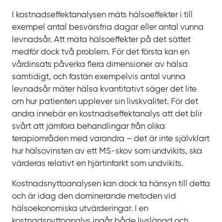
I kostnadseffektanalysen mäts hälsoeffekter i till
exempel antal besvärsfria dagar eller antal vunna
levnadsår. Att mäta hälsoeffekter på det sättet
medför dock två problem. För det första kan en
vårdinsats påverka flera dimensioner av hälsa
samtidigt, och fastän exempelvis antal vunna
levnadsår mäter hälsa kvantitativt säger det lite
om hur patienten upplever sin livskvalitet. För det
andra innebär en kostnadseffektanalys att det blir
svårt att jämföra behandlingar från olika
terapiområden med varandra – det är inte självklart
hur hälsovinsten av ett MS‍-‍skov som undvikits, ska
värderas relativt en hjärtinfarkt som undvikits.
Kostnadsnyttoanalysen kan dock ta hänsyn till detta
och är idag den dominerande metoden vid
hälsoekonomiska utvärderingar. I en
kostnadsnyttoanalys ingår både livslängd och