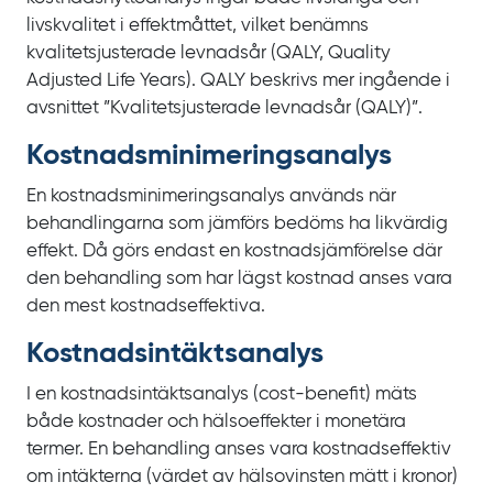
livskvalitet i effektmåttet, vilket benämns
kvalitetsjusterade levnadsår (QALY,
Quality
Adjusted Life Years
). QALY beskrivs mer ingående i
avsnittet ”Kvalitetsjusterade levnadsår (QALY)”.
Kostnads­minimerings­analys
En kostnadsminimeringsanalys används när
behandlingarna som jämförs bedöms ha likvärdig
effekt. Då görs endast en kostnadsjämförelse där
den behandling som har lägst kostnad anses vara
den mest kostnadseffektiva.
Kostnads­intäkts­analys
I en kostnadsintäktsanalys (
cost‍-‍benefit
) mäts
både kostnader och hälsoeffekter i monetära
termer. En behandling anses vara kostnadseffektiv
om intäkterna (värdet av hälsovinsten mätt i kronor)