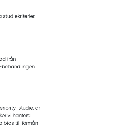
 studiekriterier.
nad från
est-behandlingen
eriority
-studie, är
ker vi hantera
 bias till förmån