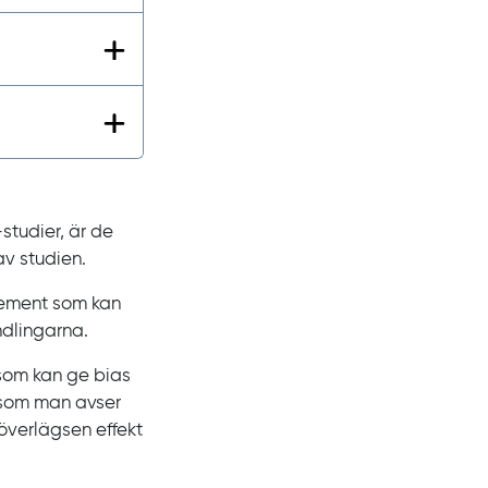
-studier, är de
v studien.
lement som kan
ndlingarna.
 som kan ge bias
ersom man avser
 överlägsen effekt