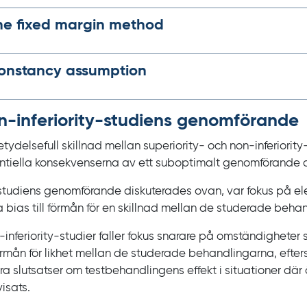
he fixed margin method
onstancy assumption
‍-‍inferiority
-studiens genomförande
etydelsefull skillnad mellan
superiority-
och
non‍-‍inferiority
ntiella konsekvenserna av ett suboptimalt genomförande a
studiens genomförande diskuterades ovan, var fokus på e
ra
bias
till förmån för en skillnad mellan de studerade beha
-‍inferiority
-studier faller fokus snarare på omständigheter
 förmån för likhet mellan de studerade behandlingarna, eft
dra slutsatser om testbehandlingens effekt i situationer där
visats.