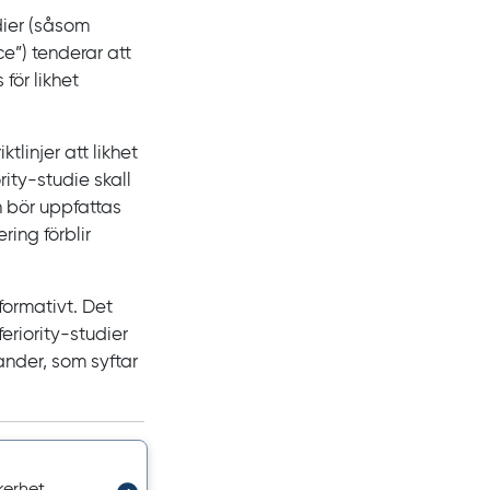
dier (såsom
ce
”) tenderar att
s
för likhet
tlinjer att likhet
rity
-studie skall
n bör uppfattas
ring förblir
formativt. Det
feriority
-studier
nder, som syftar
kerhet