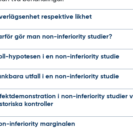
verlägsenhet respektive likhet
arför gör man
non‍-‍inferiority
studier?
oll-hypotesen i en non-inferiority studie
änkbara utfall i en
non‍-‍inferiority
studie
ffekt­demonstration i
non‍-‍inferiority
studier v
storiska kontroller
n-inferiority
marginalen