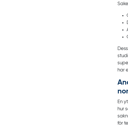
Sake
Dess
stud
supe
har e
Ana
non
En y
hur 
sakn
för 