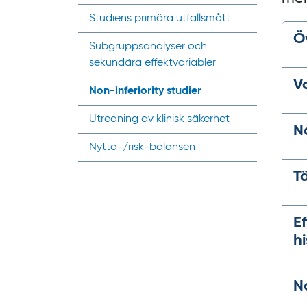
Studiens primära utfallsmått
Ö
Subgrupps­analyser och
sekundära effektvariabler
V
Non-inferiority
studier
Utredning av klinisk säkerhet
N
Nytta-/risk-balansen
T
E
hi
No