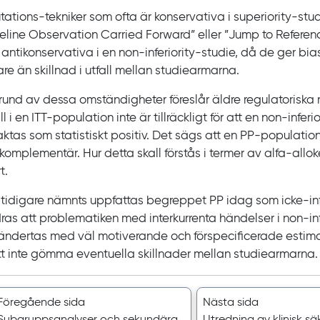
tations-tekniker som ofta är konservativa i
superiority
-stu
eline Observation Carried Forward
” eller ”
Jump to Referen
 antikonservativa i en
non-inferiority
-studie, då de ger
bia
are än skillnad i utfall mellan studiearmarna.
und av dessa omständigheter föreslår äldre regulatoriska rik
all i en ITT‍-‍population inte är tillräckligt för att en
non‍-‍inferio
aktas som statistiskt positiv. Det sägs att en PP‍-‍populatio
omplementär. Hur detta skall förstås i termer av alfa‍-‍alloke
t.
tidigare nämnts uppfattas begreppet PP idag som icke‍-‍in
dras att problematiken med interkurrenta händelser i
non‍-‍in
ndertas med väl motiverande och förspecificerade estima
 att inte gömma eventuella skillnader mellan studiearmarna.
Föregående sida
Nästa sida
Subgrupps­analyser och sekundära
Utredning av klinisk sä