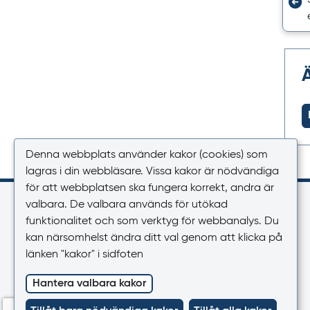
Denna webbplats använder kakor (cookies) som
lagras i din webbläsare. Vissa kakor är nödvändiga
för att webbplatsen ska fungera korrekt, andra är
Kontakt
valbara. De valbara används för utökad
funktionalitet och som verktyg för webbanalys. Du
Växel
kan närsomhelst ändra ditt val genom att klicka på
018-17 46 00
länken "kakor" i sidfoten
Vardagar 08.00-16.30
Hantera valbara kakor
E-post
registrator@lakemedelsverket.se