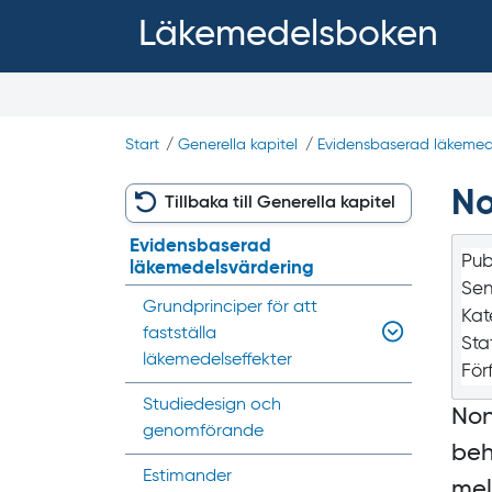
Läkemedelsboken
Start
/
Generella kapitel
/
Evidensbaserad läkemede
No
Tillbaka till Generella kapitel
Evidensbaserad
Pub
läkemedelsvärdering
Sen
Grundprinciper för att
Kat
fastställa
Sta
läkemedelseffekter
För
Studiedesign och
Non
genomförande
beh
Estimander
mel