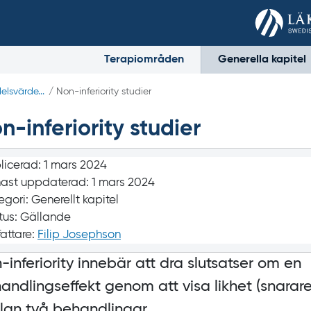
Terapiområden
Generella kapitel
lsvärde...
/
Non-inferiority
studier
n-inferiority
studier
licerad:
1 mars 2024
ast uppdaterad:
1 mars 2024
egori:
Generellt kapitel
tus:
Gällande
fattare:
Filip Josephson
-inferiority
innebär att dra slutsatser om en
andlingseffekt genom att visa likhet (snarare
lan två behandlingar.