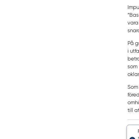
Impu
”
Bas
vara
snar
På gr
i utf
betr
som k
oklar
Som 
före
omhä
till