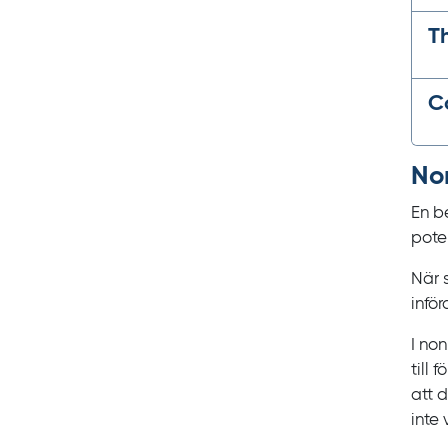
T
C
Non
En b
pote
När 
infö
I
non‍
till
att 
inte 