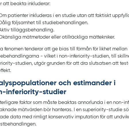
r att beakta inkluderar:
Om patienter inkluderas i en studie utan att faktiskt uppfylla
Dålig följsamhet till studiebehandlingen.
Aktiv tilläggsbehandling.
Okänsliga mätmetoder eller otillräckliga mättekniker.
a fenomen tenderar att ge bias till förmån för likhet mellan
iebehandlingarna - vilket i
non‍-‍inferiority
-studien, till skill
riority-
studien, utgör grunden för att dra slutsatsen att t
ffekt.
lys­populationer och estimander i
‍-‍inferiority
-studier
tterligare faktor som måste beaktas annorlunda i en
non-inf
saknade mätvärden bör hanteras. I en
superiority
-studie sö
ade data med rimligt konservativ imputation för att undvika
testbehandlingen.