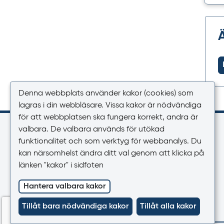
Denna webbplats använder kakor (cookies) som
lagras i din webbläsare. Vissa kakor är nödvändiga
för att webbplatsen ska fungera korrekt, andra är
Kontakt
valbara. De valbara används för utökad
funktionalitet och som verktyg för webbanalys. Du
Växel
kan närsomhelst ändra ditt val genom att klicka på
018-17 46 00
länken "kakor" i sidfoten
Vardagar 08.00-16.30
Hantera valbara kakor
E-post
registrator@lakemedelsverket.se
Tillåt bara nödvändiga kakor
Tillåt alla kakor