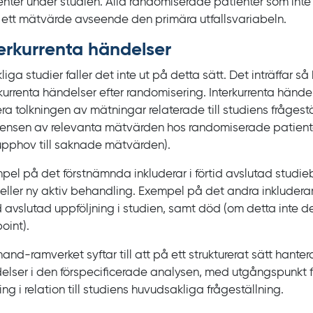
enter under studien. Alla randomiserade patienter som inte 
ett mätvärde avseende den primära utfallsvariabeln.
erkurrenta händelser
kliga studier faller det inte ut på detta sätt. Det inträffar så
rkurrenta händelser efter randomisering. Interkurrenta händ
ra tolkningen av mätningar relaterade till studiens frågestäl
tensen av relevanta mätvärden hos randomiserade patienter
upphov till saknade mätvärden).
pel på det förstnämnda inkluderar i förtid avslutad studi
eller ny aktiv behandling. Exempel på det andra inkluderar 
id avslutad uppföljning i studien, samt död (om detta inte de
oint
).
and-ramverket syftar till att på ett strukturerat sätt hanter
elser i den förspecificerade analysen, med utgångspunkt 
ing i relation till studiens huvudsakliga frågeställning.