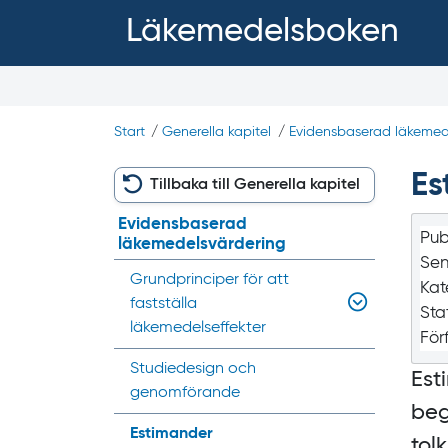
Läkemedelsboken
Start
/
Generella kapitel
/
Evidensbaserad läkemede
Es
Tillbaka till Generella kapitel
Evidensbaserad
Pub
läkemedelsvärdering
Sen
Grundprinciper för att
Kat
fastställa
Sta
läkemedelseffekter
För
Studiedesign och
Est
genomförande
beg
Estimander
tol