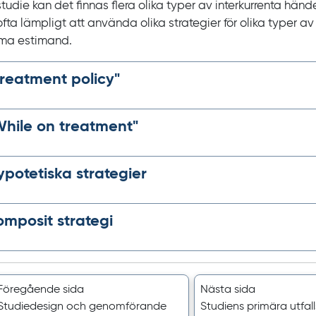
studie kan det finnas flera olika typer av interkurrenta hände
ofta lämpligt att använda olika strategier för olika typer a
ma estimand.
reatment policy
"
hile on treatment
"
ypotetiska strategier
omposit strategi
Föregående sida
Nästa sida
Studiedesign och genomförande
Studiens primära utfal