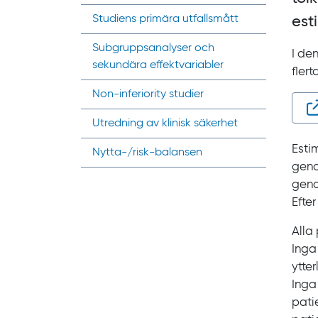
Studiens primära utfallsmått
est
Subgrupps­analyser och
I de
sekundära effektvariabler
fler
Non-inferiority
studier
Utredning av klinisk säkerhet
Esti
Nytta-/risk-balansen
geno
geno
Efte
Alla
Inga
ytte
Inga
pati