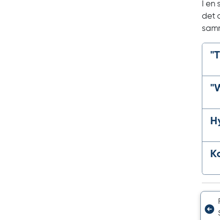
I en 
det 
sam
"
T
"
W
H
K