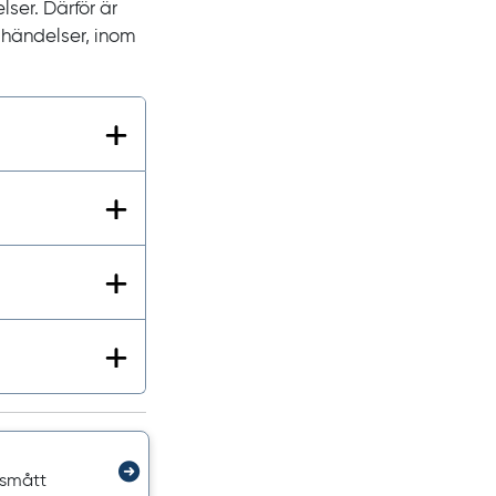
lser. Därför är
v händelser, inom
lsmått