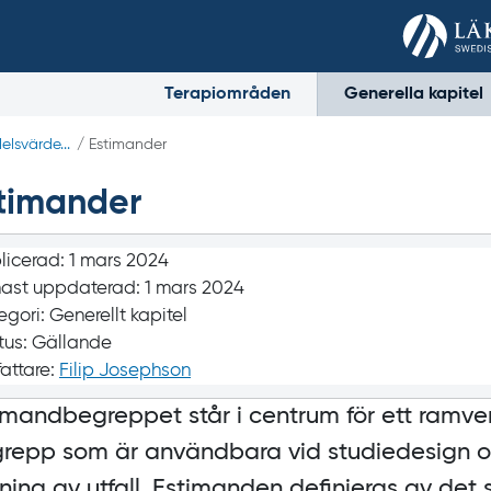
Terapiområden
Generella kapitel
lsvärde...
/ Estimander
timander
licerad:
1 mars 2024
ast uppdaterad:
1 mars 2024
egori:
Generellt kapitel
tus:
Gällande
fattare:
Filip Josephson
imandbegreppet står i centrum för ett ramve
repp som är användbara vid studiedesign o
kning av utfall. Estimanden definieras av det 