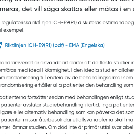
imeras, det vill säga skattas eller mätas i en 
n regulatoriska riktlinjen ICH‍-‍E9(R1) diskuteras estimandb
tal exempel.
Riktlinjen ICH-E9(R1) (pdf) - EMA (Engelska)
mandramverket är användbart därför att de flesta studier i
mföras med ideal likformighet. I den ideala studien alloke
m randomisering till endera av de behandlingsarmar som s
r randomisering erhåller alla patienter den behandling som de
 patienterna fortsätter sedan med behandlingen enligt stud
 patienter avslutar studiebehandling i förtid. Inga patient
rligare eller alternativ behandling som kan påverka det som
 patienter missar återbesök där utfallsvariablerna skall mä
enter lämnar studien. Om död inte är primär utfallsvariabel