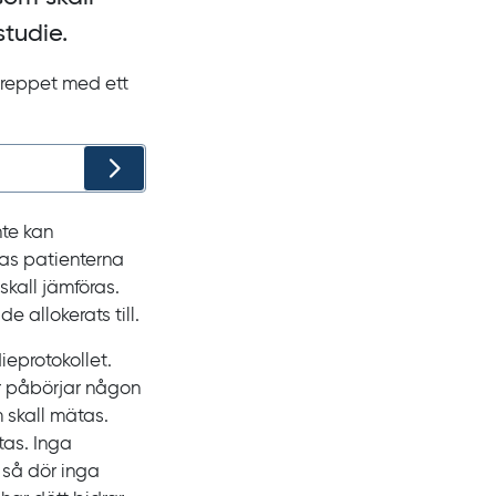
studie.
egreppet med ett
nte kan
ras patienterna
kall jämföras.
 allokerats till.
ieprotokollet.
er påbörjar någon
 skall mätas.
tas. Inga
 så dör inga