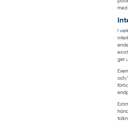
pati
med 
Int
I ver
inte
ende
exis
ger 
Exem
och/
fört
endp
Estim
händ
tolkn