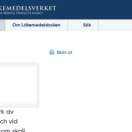
Om Läkemedelsboken
Sök
Skriv ut
rk av
ch vid
som skall