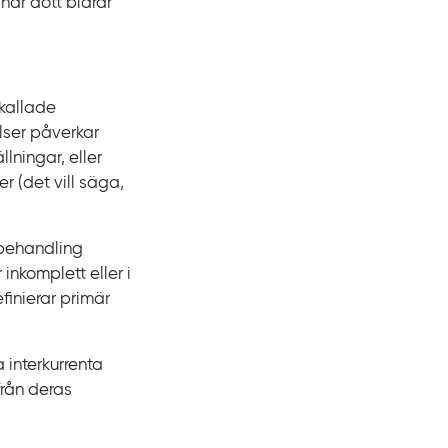
har dött bidrar
 kallade
elser påverkar
lningar, eller
 (det vill säga,
ebehandling
inkomplett eller i
finierar primär
a interkurrenta
från deras