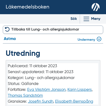
Läkemedelsboken
Sök
Meny
Tillbaka till Lung- och allergi­sjukdomar
Astma
Undermeny
Utredning
Publicerad:
11 oktober 2023
Senast uppdaterad:
11 oktober 2023
Kategori:
Lung- och allergisjukdomar
Status:
Gällande
Författare:
Eva Vikström Jonsson
,
Karin Lisspers
,
Thomas Sandström
Granskare:
Josefin Sundh
,
Elisabeth Bernspång