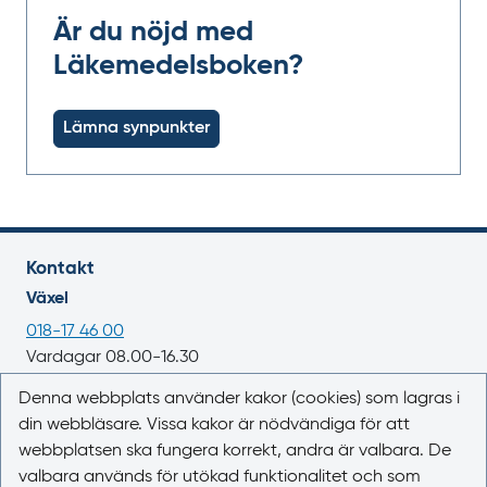
Är du nöjd med
Läkemedelsboken?
Lämna synpunkter
Kontakt
Växel
018-17 46 00
Vardagar 08.00-16.30
E-post
Denna webbplats använder kakor (cookies) som lagras i
din webbläsare. Vissa kakor är nödvändiga för att
registrator@lakemedelsverket.se
webbplatsen ska fungera korrekt, andra är valbara. De
valbara används för utökad funktionalitet och som
Om webbplatsen