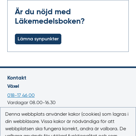
Är du nöjd med
Läkemedelsboken?
Lämna synpunkter
Kontakt
Växel
018-17 46 00
Vardagar 08.00-16.30
E-post
Denna webbplats använder kakor (cookies) som lagras i
din webbläsare. Vissa kakor är nödvändiga för att
registrator@lakemedelsverket.se
webbplatsen ska fungera korrekt, andra är valbara. De