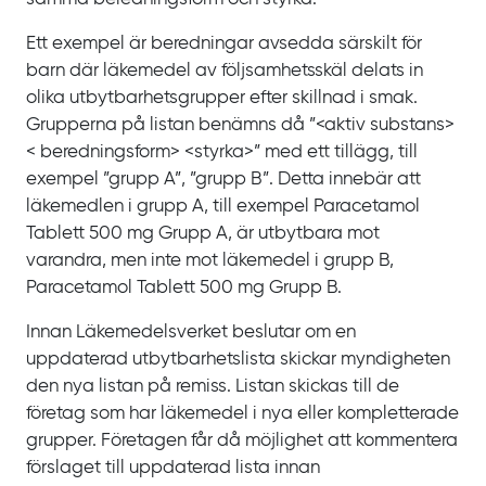
Ett exempel är beredningar avsedda särskilt för
barn där läkemedel av följsamhetsskäl delats in
olika utbytbarhetsgrupper efter skillnad i smak.
Grupperna på listan benämns då ”<aktiv substans>
< beredningsform> <styrka>” med ett tillägg, till
exempel ”grupp
A”, ”grupp
B”. Detta innebär att
läkemedlen i grupp
A, till exempel Paracetamol
Tablett 500
mg Grupp
A, är utbytbara mot
varandra, men inte mot läkemedel i grupp
B,
Paracetamol Tablett 500
mg Grupp
B.
Innan Läkemedelsverket beslutar om en
uppdaterad utbytbarhetslista skickar myndigheten
den nya listan på remiss. Listan skickas till de
företag som har läkemedel i nya eller kompletterade
grupper. Företagen får då möjlighet att kommentera
förslaget till uppdaterad lista innan