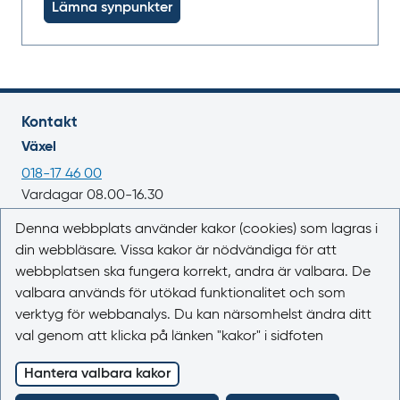
Lämna synpunkter
Kontakt
Växel
018-17 46 00
Vardagar 08.00-16.30
E-post
Denna webbplats använder kakor (cookies) som lagras i
din webbläsare. Vissa kakor är nödvändiga för att
registrator@lakemedelsverket.se
webbplatsen ska fungera korrekt, andra är valbara. De
valbara används för utökad funktionalitet och som
Om webbplatsen
verktyg för webbanalys. Du kan närsomhelst ändra ditt
Om Läkemedelsboken
val genom att klicka på länken "kakor" i sidfoten
Kontakta oss
Kakor (cookies)
Hantera valbara kakor
Tillgänglighet