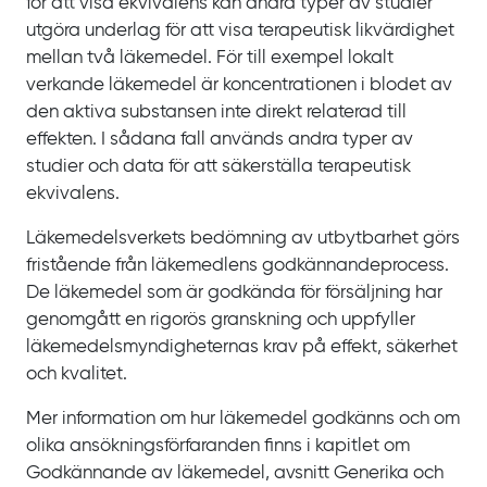
för att visa ekvivalens kan andra typer av studier
utgöra underlag för att visa terapeutisk likvärdighet
mellan två läkemedel. För till exempel lokalt
verkande läkemedel är koncentrationen i blodet av
den aktiva substansen inte direkt relaterad till
effekten. I sådana fall används andra typer av
studier och data för att säkerställa terapeutisk
ekvivalens.
Läkemedelsverkets bedömning av utbytbarhet görs
fristående från läkemedlens godkännandeprocess.
De läkemedel som är godkända för försäljning har
genomgått en rigorös granskning och uppfyller
läkemedelsmyndigheternas krav på effekt, säkerhet
och kvalitet.
Mer information om hur läkemedel godkänns och om
olika ansökningsförfaranden finns i kapitlet om
Godkännande av läkemedel, avsnitt Generika och