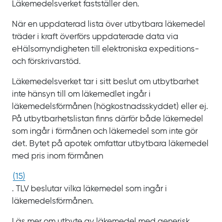
Läkemedelsverket fastställer den.
När en uppdaterad lista över utbytbara läkemedel
träder i kraft överförs uppdaterade data via
eHälsomyndigheten till elektroniska expeditions-
och förskrivarstöd.
Läkemedelsverket tar i sitt beslut om utbytbarhet
inte hänsyn till om läkemedlet ingår i
läkemedelsförmånen (högkostnadsskyddet) eller ej.
På utbytbarhetslistan finns därför både läkemedel
som ingår i förmånen och läkemedel som inte gör
det. Bytet på apotek omfattar utbytbara läkemedel
med pris inom förmånen
(
15
)
. TLV beslutar vilka läkemedel som ingår i
läkemedelsförmånen.
Läs mer om utbyte av läkemedel med generisk