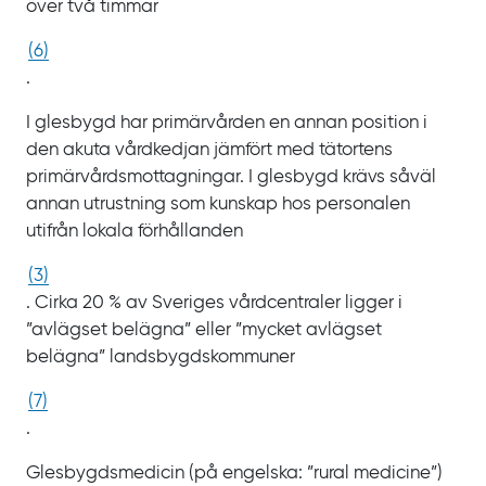
över två timmar
(
6
)
.
I glesbygd har primärvården en annan position i
den akuta vårdkedjan jämfört med tätortens
primärvårdsmottagningar. I glesbygd krävs såväl
annan utrustning som kunskap hos personalen
utifrån lokala förhållanden
(
3
)
. Cirka
20
% av Sveriges vårdcentraler ligger i
”avlägset belägna” eller ”mycket avlägset
belägna” landsbygdskommuner
(
7
)
.
Glesbygdsmedicin (på engelska: ”
rural medicine
”)