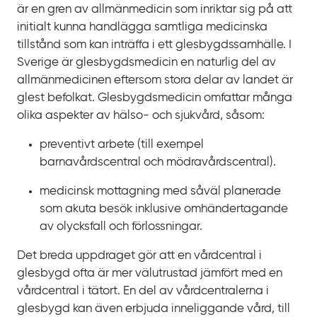
är en gren av allmänmedicin som inriktar sig på att
initialt kunna handlägga samtliga medicinska
tillstånd som kan inträffa i ett glesbygdssamhälle. I
Sverige är glesbygdsmedicin en naturlig del av
allmänmedicinen eftersom stora delar av landet är
glest befolkat. Glesbygdsmedicin omfattar många
olika aspekter av hälso- och sjukvård, såsom:
preventivt arbete (till exempel
barnavårdscentral och mödravårdscentral).
medicinsk mottagning med såväl planerade
som akuta besök inklusive omhändertagande
av olycksfall och förlossningar.
Det breda uppdraget gör att en vårdcentral i
glesbygd ofta är mer välutrustad jämfört med en
vårdcentral i tätort. En del av vårdcentralerna i
glesbygd kan även erbjuda inneliggande vård, till