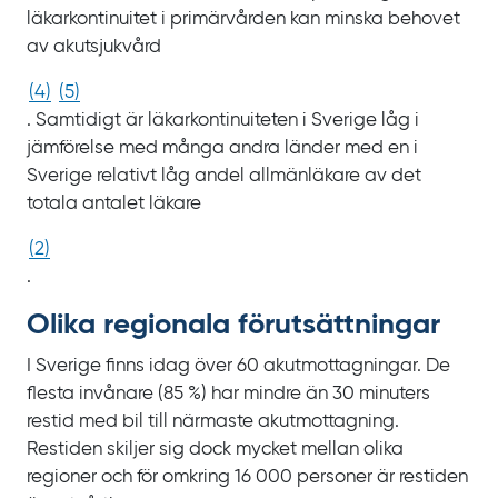
läkarkontinuitet i primärvården kan minska behovet
av akutsjukvård
(
4
)
(
5
)
. Samtidigt är läkarkontinuiteten i Sverige låg i
jämförelse med många andra länder med en i
Sverige relativt låg andel allmänläkare av det
totala antalet läkare
(
2
)
.
Olika regionala förutsättningar
I Sverige finns idag över 60
akutmottagningar. De
flesta invånare
(85
%) har mindre än
30
minuters
restid med bil till närmaste akutmottagning.
Restiden skiljer sig dock mycket mellan olika
regioner och för omkring 16
000 personer är restiden