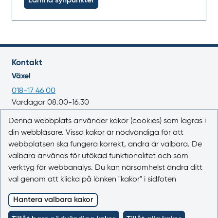
Lämna synpunkter
Kontakt
Växel
018-17 46 00
Vardagar 08.00-16.30
E-post
Denna webbplats använder kakor (cookies) som lagras i
din webbläsare. Vissa kakor är nödvändiga för att
registrator@lakemedelsverket.se
webbplatsen ska fungera korrekt, andra är valbara. De
valbara används för utökad funktionalitet och som
Om webbplatsen
verktyg för webbanalys. Du kan närsomhelst ändra ditt
Om Läkemedelsboken
val genom att klicka på länken "kakor" i sidfoten
Kontakta oss
Kakor (cookies)
Hantera valbara kakor
Tillgänglighet