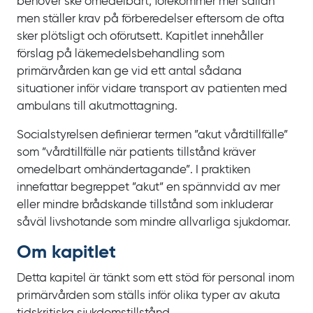
behöver ske omedelbart, förekommer mer sällan
men ställer krav på förberedelser eftersom de ofta
sker plötsligt och oförutsett. Kapitlet innehåller
förslag på läkemedelsbehandling som
primärvården kan ge vid ett antal sådana
situationer inför vidare transport av patienten med
ambulans till akutmottagning.
Socialstyrelsen definierar termen ”akut vårdtillfälle”
som ”vårdtillfälle när patients tillstånd kräver
omedelbart omhändertagande”. I praktiken
innefattar begreppet ”akut” en spännvidd av mer
eller mindre brådskande tillstånd som inkluderar
såväl livshotande som mindre allvarliga sjukdomar.
Om kapitlet
Detta kapitel är tänkt som ett stöd för personal inom
primärvården som ställs inför olika typer av akuta