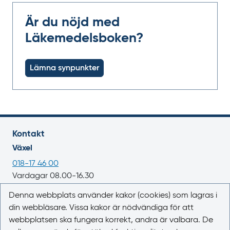
Är du nöjd med
Läkemedelsboken?
Lämna synpunkter
Kontakt
Växel
018-17 46 00
Vardagar 08.00-16.30
E-post
Denna webbplats använder kakor (cookies) som lagras i
din webbläsare. Vissa kakor är nödvändiga för att
registrator@lakemedelsverket.se
webbplatsen ska fungera korrekt, andra är valbara. De