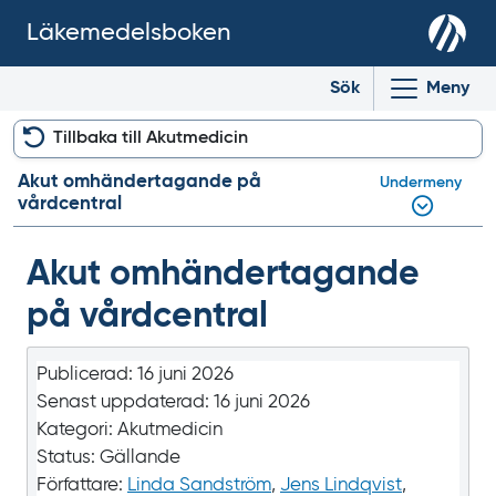
Läkemedelsboken
Sök
Meny
Tillbaka till Akutmedicin
Akut omhänder­tagande på
Undermeny
vårdcentral
Akut omhänder­tagande
på vårdcentral
Publicerad:
16 juni 2026
Senast uppdaterad:
16 juni 2026
Kategori:
Akutmedicin
Status:
Gällande
Författare:
Linda Sandström
,
Jens Lindqvist
,