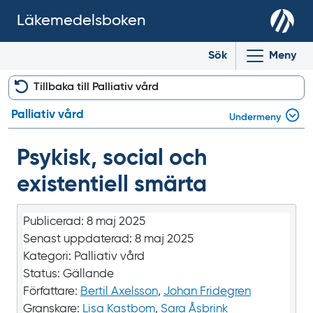
Läkemedelsboken
Sök
Meny
Tillbaka till Palliativ vård
Palliativ vård
Undermeny
Psykisk, social och
existentiell smärta
Publicerad:
8 maj 2025
Senast uppdaterad:
8 maj 2025
Kategori:
Palliativ vård
Status:
Gällande
Författare:
Bertil Axelsson
,
Johan Fridegren
Granskare:
Lisa Kastbom
,
Sara Åsbrink