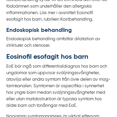
födoämnen som underhåller den allergiska
inflammationen. Läs mer i avsnittet Eosinofil
esofagit hos barn, rubriken Kostbehandling.
Endoskopisk behandling
Endoskopisk behandling omfattar dilatation av
strikturer och stenoser.
Eosinofil esofagit hos barn
EoE bör ingå som differentialdiagnos hos barn och
ungdomar som uppvisar sväljnings­svårigheter,
ätovilja eller andra symtom från övre delen av mag-
tarmkanalen. Symtomen är ospecifika i synnerhet
hos yngre barn medan sväljningssvårigheter med
eller utan matobstruktion är typiska symtom hos
äldre barn och tonåringar med
EoE.
Noggrann symtomanamnes är viktigt eftersom