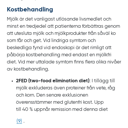
Kostbehandling
Mjölk är det vanligast utlösande livsmedlet och
minst en tredjedel att patienterna förbättras genom
att utesluta mjölk och mjölkprodukter från såväl ko
som får och get. Vid lindriga symtom och
beskedliga fynd vid endoskopi är det rimligt att
påbörja kostbehandling med endast en mjölkfri
diet. Vid mer uttalade symtom finns flera olika nivåer
av kostbehandling.
2FED (
two-food elimination diet
)
: I
tillägg till
mjölk exkluderas även proteiner från vete, råg
och korn. Den senare exklusionen
överensstämmer med glutenfri kost. Upp
till
40
% uppnår remission med denna diet
(
9
)
.