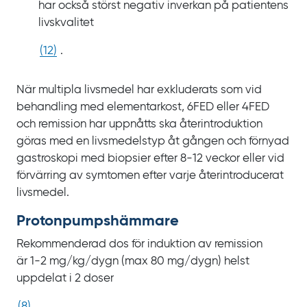
har också störst negativ inverkan på patientens
livskvalitet
(
12
)
.
När multipla livsmedel har exkluderats som vid
behandling med elementarkost, 6FED eller 4FED
och remission har uppnåtts ska återintroduktion
göras med en livsmedelstyp åt gången och förnyad
gastroskopi med biopsier efter
8‍-‍12
veckor eller vid
förvärring av symtomen efter varje återintroducerat
livsmedel.
Protonpumps­hämmare
Rekommenderad dos för induktion av remission
är
1‍-‍2
mg/kg/dygn (max
80
mg/dygn) helst
uppdelat i
2
doser
(
8
)