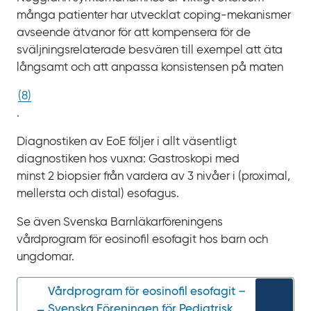
många patienter har utvecklat
coping
-mekanismer
avseende ätvanor för att kompensera för de
sväljningsrelaterade besvären till exempel att äta
långsamt och att anpassa konsistensen på maten
(
8
)
.
Diagnostiken av EoE följer i allt väsentligt
diagnostiken hos vuxna: Gastroskopi med
minst
2
biopsier från vardera av
3
nivåer i (proximal,
mellersta och distal) esofagus.
Se även Svenska Barnläkarföreningens
vårdprogram för eosinofil esofagit hos barn och
ungdomar.
Vårdprogram för eosinofil esofagit –
Svenska Föreningen för Pediatrisk