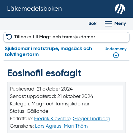
Läkemedelsboken
Sök
Meny
Tillbaka till Mag- och tarmsjukdomar
Sjukdomar i matstrupe, magsäck och
Undermeny
tolvfingertarm
Eosinofil esofagit
Publicerad:
21 oktober 2024
Senast uppdaterad:
21 oktober 2024
Kategori:
Mag- och tarmsjukdomar
Status:
Gällande
Författare:
Fredrik Klevebro
,
Greger Lindberg
Granskare:
Lars Agréus
,
Mari Thörn