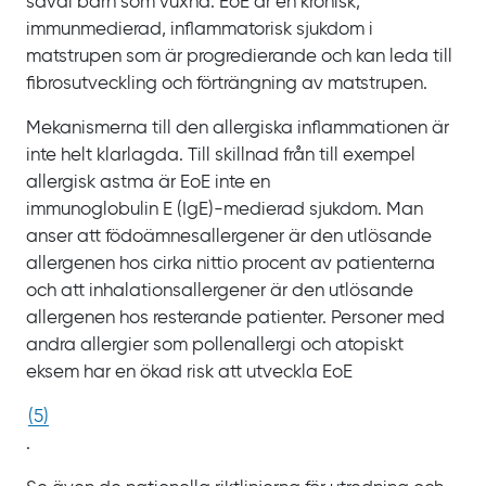
såväl barn som vuxna. EoE
är en kronisk,
immunmedierad, inflammatorisk sjukdom i
matstrupen som är progredierande och kan leda till
fibrosutveckling och förträngning av matstrupen.
Mekanismerna till den allergiska inflammationen är
inte helt klarlagda. Till skillnad från till exempel
allergisk astma är
EoE inte en
immunoglobulin
E
(IgE)-medierad sjukdom. Man
anser att födoämnesallergener är den utlösande
allergenen hos cirka nittio
procent av patienterna
och att inhalationsallergener är den utlösande
allergenen hos resterande patienter. Personer med
andra allergier som pollenallergi och atopiskt
eksem har en ökad risk att utveckla
EoE
(
5
)
.