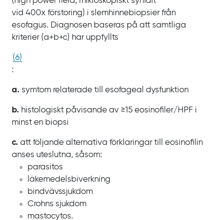
(
high power field
, mikroskopiskt synfält
vid
400x
förstoring) i
slemhinnebiopsier från
esofagus. Diagnosen baseras på att samtliga
kriterier
(a+b+c) har uppfyllts
(
6
)
:
a.
symtom relaterade till esofageal dysfunktion
b.
histologiskt påvisande av ≥15
eosinofiler/HPF i
minst en
biopsi
c.
att följande alternativa förklaringar till eosinofilin
anses uteslutna, såsom:
parasitos
läkemedelsbiverkning
bindvävssjukdom
Crohns sjukdom
mastocytos.