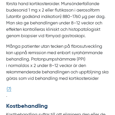
första hand kortikosteroider. Munsönderfallande
budesonid
1
mg
x
2 eller flutikason i aerosolform
(utanför godkänd indikation) 880‍-‍1760
µg per
dag.
Man ska ge behandlingen under
8‍–‍12
veckor och
effekten kontrolleras kliniskt och histopatologiskt
genom biopsier vid förnyad gastroskopi.
Många patienter utan tecken på fibrosutveckling
kan uppnå remission med enbart syrahämmande
behandling. Protonpumps­hämmare
(PPI)
i
normaldos
x
2 under
8‍–‍12
veckor är den
rekommenderade behandlingen och uppföljning ska
göras som vid behandling med kortikosteroider
(
7
)
.
Kostbehandling
Kostbehandling syftar till att eliminera den eller de