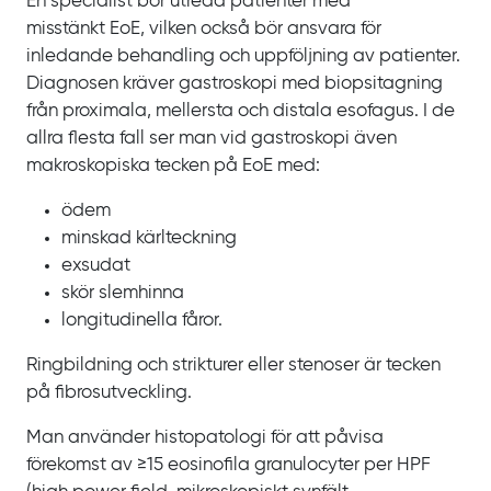
En specialist bör utreda patienter med
misstänkt
EoE, vilken också bör ansvara för
inledande behandling och uppföljning av patienter.
Diagnosen kräver gastroskopi med biopsitagning
från proximala, mellersta och distala esofagus. I de
allra flesta fall ser man vid gastroskopi även
makroskopiska tecken på
EoE med:
ödem
minskad kärlteckning
exsudat
skör slemhinna
longitudinella fåror.
Ringbildning och strikturer eller stenoser är tecken
på fibrosutveckling.
Man använder histopatologi för att påvisa
förekomst av
≥15
eosinofila granulocyter per
HPF