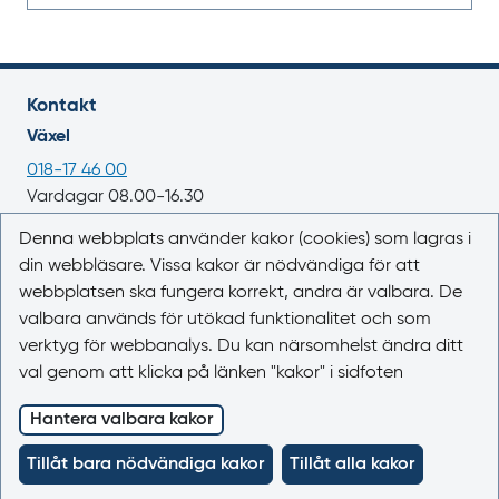
Kontakt
Växel
018-17 46 00
Vardagar 08.00-16.30
E-post
Denna webbplats använder kakor (cookies) som lagras i
din webbläsare. Vissa kakor är nödvändiga för att
registrator@lakemedelsverket.se
webbplatsen ska fungera korrekt, andra är valbara. De
valbara används för utökad funktionalitet och som
Om webbplatsen
verktyg för webbanalys. Du kan närsomhelst ändra ditt
Om Läkemedelsboken
val genom att klicka på länken "kakor" i sidfoten
Kontakta oss
Kakor (cookies)
Hantera valbara kakor
Tillgänglighet
Tillåt bara nödvändiga kakor
Tillåt alla kakor