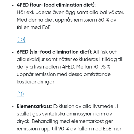
4FED (f
our-food elimination diet
)
:
Här
exkluderas även ägg samt alla baljväxter.
Med denna diet uppnås remission i
60
% av
fallen med
EoE
(
10
)
.
6FED (
six-food elimination diet
)
: All
fisk och
alla skaldjur samt nötter exkluderas i tillägg till
de fyra livsmedlen i
4FED. Mellan
70‍-‍75
%
uppnår remission med dessa omfattande
kostförändringar
(
11
)
.
Elementarkost
: Exklusion av alla livsmedel. I
stället ges syntetiska aminosyror i form av
dryck. Behandling med elementarkost ger
remission i upp till
90
% av fallen med
EoE men