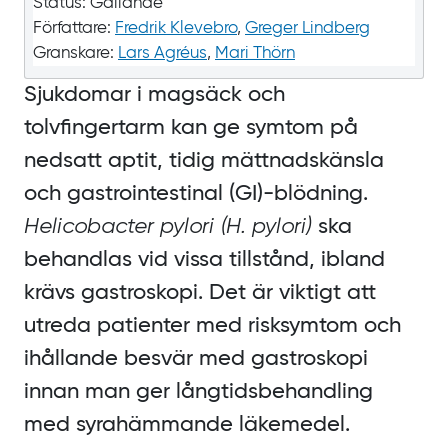
Status:
Gällande
Författare:
Fredrik Klevebro
,
Greger Lindberg
Granskare:
Lars Agréus
,
Mari Thörn
Sjukdomar i magsäck och
tolvfingertarm kan ge symtom på
nedsatt aptit, tidig mättnadskänsla
och gastrointestinal (GI)‍-‍blödning.
Helicobacter pylori (H.
pylori)
ska
behandlas vid vissa tillstånd, ibland
krävs gastroskopi. Det är viktigt att
utreda patienter med risksymtom och
ihållande besvär med gastroskopi
innan man ger långtidsbehandling
med syrahämmande läkemedel.