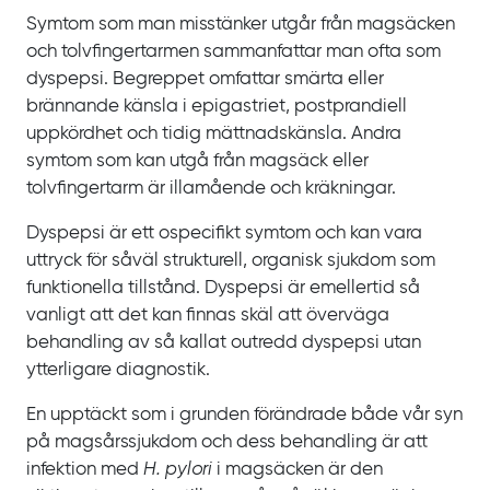
Symtom som man misstänker utgår från magsäcken
och tolvfingertarmen sammanfattar man ofta som
dyspepsi. Begreppet omfattar smärta eller
brännande känsla i epigastriet, postprandiell
uppkördhet och tidig mättnadskänsla. Andra
symtom som kan utgå från magsäck eller
tolvfingertarm är illamående och kräkningar.
Dyspepsi är ett ospecifikt symtom och kan vara
uttryck för såväl strukturell, organisk sjukdom som
funktionella tillstånd. Dyspepsi är emellertid så
vanligt att det kan finnas skäl att överväga
behandling av så kallat outredd dyspepsi utan
ytterligare diagnostik.
En upptäckt som i grunden förändrade både vår syn
på magsårssjukdom och dess behandling är att
infektion med
H. pylori
i magsäcken är den