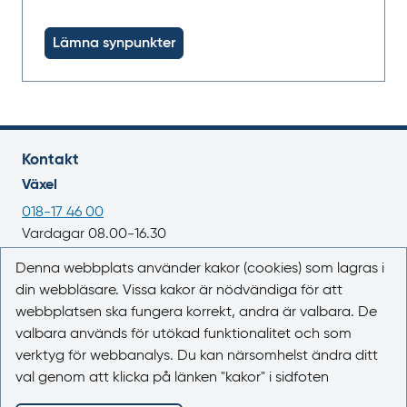
Lämna synpunkter
Kontakt
Växel
018-17 46 00
Vardagar 08.00-16.30
E-post
Denna webbplats använder kakor (cookies) som lagras i
din webbläsare. Vissa kakor är nödvändiga för att
registrator@lakemedelsverket.se
webbplatsen ska fungera korrekt, andra är valbara. De
valbara används för utökad funktionalitet och som
Om webbplatsen
verktyg för webbanalys. Du kan närsomhelst ändra ditt
Om Läkemedelsboken
val genom att klicka på länken "kakor" i sidfoten
Kontakta oss