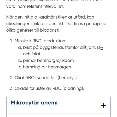
MCV‍-‍ökningen mindre och
MCV kan till och med
vara inom referensintervallet.
När den initiala karaktäristiken är utförd, kan
utredningen inriktas specifikt. Det finns i princip tre
olika geneser till blodbrist:
Minskad RBC-produktion.
brist på byggstenar, framför allt järn, B
12
och folat.
primär benmärgssjukdom.
hämning av benmärgen.
Ökat RBC-sönderfall (hemolys).
Ökade förluster av RBC (blödning).
Mikrocytär anemi