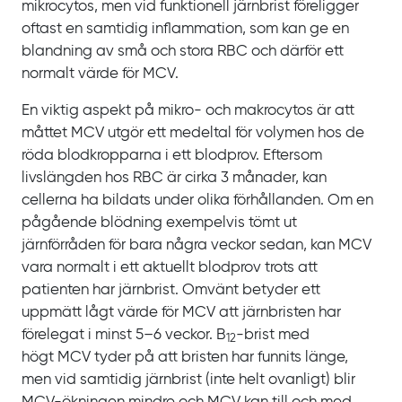
mikrocytos, men vid funktionell järnbrist föreligger
oftast en samtidig inflammation, som kan ge en
blandning av små och stora
RBC och därför ett
normalt värde för
MCV.
En viktig aspekt på mikro- och makrocytos är att
måttet
MCV utgör ett medeltal för volymen hos de
röda blodkropparna i ett blodprov. Eftersom
livslängden hos
RBC är cirka
3
månader, kan
cellerna ha bildats under olika förhållanden. Om en
pågående blödning exempelvis tömt ut
järnförråden för bara några veckor sedan, kan
MCV
vara normalt i ett aktuellt blodprov trots att
patienten har järnbrist. Omvänt betyder ett
uppmätt lågt värde för MCV att järnbristen har
förelegat i minst
5‍–‍6
veckor. B
‍-‍brist med
12
högt
MCV tyder på att bristen har funnits länge,
men vid samtidig järnbrist (inte helt ovanligt) blir