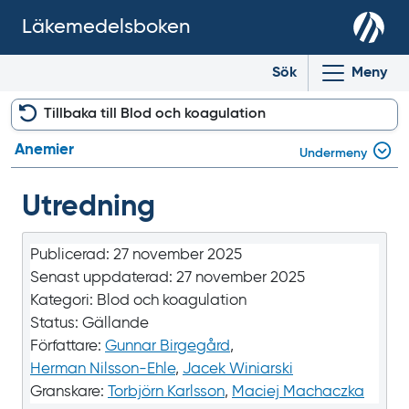
Läkemedelsboken
Sök
Meny
Tillbaka till Blod och koagulation
Anemier
Undermeny
Utredning
Publicerad:
27 november 2025
Senast uppdaterad:
27 november 2025
Kategori:
Blod och koagulation
Status:
Gällande
Författare:
Gunnar Birgegård
,
Herman Nilsson-Ehle
,
Jacek Winiarski
Granskare:
Torbjörn Karlsson
,
Maciej Machaczka