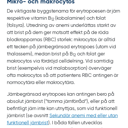
Mikro- och makrocytos
De viktigaste byggstenarna för erytropoesen är järn
respektive vitamin
B
(kobalaminer) och folat
12
(folsyra). Utredning av anemi underlättas starkt av
att brist på dem ger motsatt effekt på de röda
blodkropparnas (RBC) storlek: mikrocytos är alltid
ett tecken på järnbegränsad erytropoes (utom vid
thalassemi), medan brist på B
och folat ger
12
makrocytos via fördröjd celldelning. Vid samtidig
brist (exempelvis vid malabsorption) överväger
ofta makrocytos så att patientens
RBC antingen är
normocytära eller makrocytära.
Järnbegränsad erytropoes kan antingen bero på
absolut järnbrist (”tomma järnförråd”), eller på att
befintligt järn inte kan utnyttjas, som vid funktionell
järnbrist (se
avsnitt
Sekundär anemi med eller utan
funktionell järnbrist
). I båda fallen utvecklas