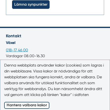
Lämna synpunkter
Kontakt
Växel
018-17 46 00
Vardagar 08.00-16.30
E-post
Denna webbplats använder kakor (cookies) som lagras i
din webbläsare. Vissa kakor är nödvändiga för att
registrator@lakemedelsverket.se
webbplatsen ska fungera korrekt, andra är valbara. De
valbara används för utökad funktionalitet och som
Om webbplatsen
verktyg för webbanalys. Du kan närsomhelst ändra ditt
Om Läkemedelsboken
val genom att klicka på länken "kakor" i sidfoten
Kontakta oss
Kakor (cookies)
Hantera valbara kakor
Tillgänglighet