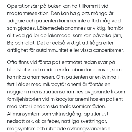
Operationsärr på buken kan ha tillkommit vid
magtarmresektion. Den kan ha gjorts många år
tidigare och patienten kommer inte alltid ihåg vad
som gjordes. Läkemedelsanamnes är viktig, framför
allt vad gäller de läkemedel som kan påverka järn,
B
och folat. Det är också viktigt att fråga efter
12
ärftlighet för autoimmunitet eller vissa cancerformer.
Ofta finns vid första patientmötet redan svar på
blodstatus och andra enkla laboratorieprover, som
kan rikta anamnesen. Om patienten är en kvinna i
fertil ålder med mikrocytär anemi är förstås en
noggrann menstruationsanamnes avgörande liksom
familjehistorien vid mikrocytär anemi hos en patient
med rötter i endemiska thalassemiområden.
Allmänsymtom som viktnedgång, aptitförlust,
nedsatt ork, oklar feber, nattliga svettningar,
magsymtom och rubbade avföringsvanor kan