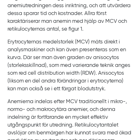
anemiutredningen dess inriktning, och att utvärdera
dessa sparar tid och kostnader. Allra först
karaktäriserar man anemin med hjälp av
MCV och
retikulocyternas antal, se
figur
1.
Erytrocyternas medelstorlek
(MCV) mäts direkt i
analysmaskiner och kan även presenteras som en
kurva. Där ser man även graden av anisocytos
(storleksskillnad), som med varierande teknik anges
som
red cell distribution width
(RDW). Anisocytos
(liksom en del andra förändringar i erytrocyterna)
kan man också se i ett färgat blodutstryk.
Anemierna indelas efter
MCV traditionellt i mikro-,
normo- och makrocytära anemier, och denna
indelning är fortfarande en mycket effektiv
utgångspunkt för utredning. Retikulocytantalet
avslöjar om benmärgen har kunnat svara med ökad