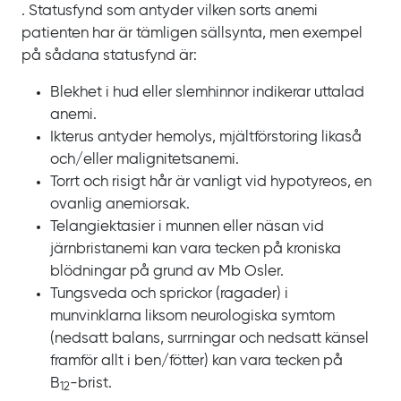
. Statusfynd som antyder vilken sorts anemi
patienten har är tämligen sällsynta, men exempel
på sådana statusfynd är:
Blekhet i hud eller slemhinnor indikerar uttalad
anemi.
Ikterus antyder hemolys, mjältförstoring likaså
och/eller malignitetsanemi.
Torrt och risigt hår är vanligt vid hypotyreos, en
ovanlig anemiorsak.
Telangiektasier i munnen eller näsan vid
järnbristanemi kan vara tecken på kroniska
blödningar på grund av
Mb
Osler.
Tungsveda och sprickor (ragader) i
munvinklarna liksom neurologiska symtom
(nedsatt balans, surrningar och nedsatt känsel
framför allt i ben/fötter) kan vara tecken på
B
-‍brist.
12‍