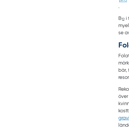
.
B
i
12
myel
se
a
Fol
Folat
mörkg
bär,
reso
Reko
över
kvin
kostt
grav
länd