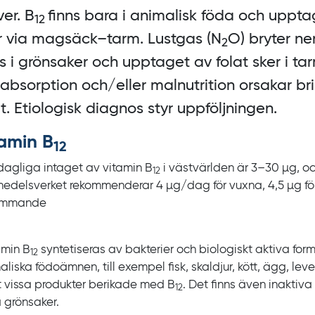
ver. B
finns bara i animalisk föda och uppta
12
r via magsäck‍–‍tarm. Lustgas
(N
O) bryter ne
2
ns i grönsaker och upptaget av folat sker i ta
absorption och/eller malnutrition orsakar br
at. Etiologisk diagnos styr uppföljningen.
tamin B
12
dagliga intaget av vitamin
B
i västvärlden är
3‍–‍30
µg, o
12
medelsverket rekommenderar
4
µg‍/‍dag för vuxna, 4,5
µg fö
 ammande
amin
B
syntetiseras av bakterier och biologiskt aktiva form
12
liska födoämnen, till exempel fisk, skaldjur, kött, ägg, leve
 vissa produkter berikade med
B
. Det finns även inaktiva
12
a grönsaker.