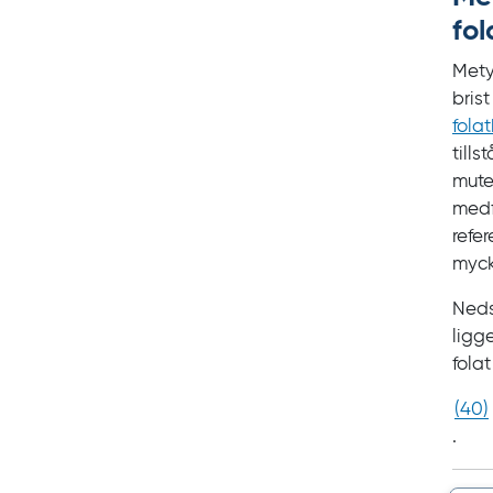
fol
Mety
bris
folat
tills
mute
medf
refe
myck
Neds
ligg
fola
(
40
)
.