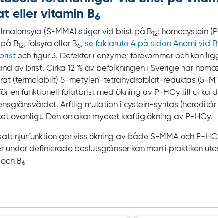
at eller vitamin
B
6
lmalonsyra (S‍-‍MMA) stiger vid brist på
B
: homocystein
(P
12
t på
B
, folsyra eller
B
,
se
faktaruta
4 på sidan Anemi vid B
12
6
brist
och
figur
3. Defekter i enzymer förekommer och kan li
tånd av brist. Cirka
12
% av befolkningen i Sverige har homoz
rat
(termolabilt) 5‍-‍metylen-tetrahydrofolat-reduktas
(5‍-‍
ör en funktionell folatbrist med ökning av
P‍-‍HCy till cirka
rensgränsvärdet. Ärftlig mutation i cystein-syntas (hereditär
et ovanligt. Den orsakar mycket kraftig ökning av
P‍-‍HCy.
att njurfunktion ger viss ökning av både
S‍-‍MMA och
P‍-‍H
er under definierade beslutsgränser kan man i praktiken utes
t och
B
6