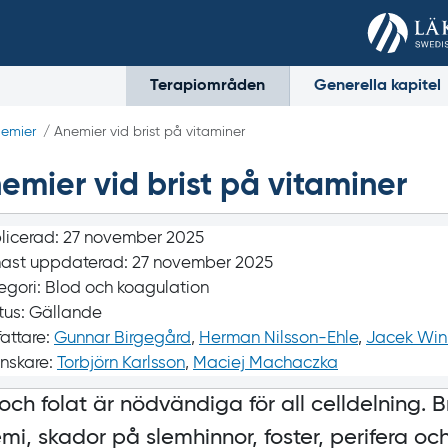
Terapiområden
Generella kapitel
emier
/ Anemier vid brist på vitaminer
emier vid brist på vitaminer
licerad:
27 november 2025
ast uppdaterad:
27 november 2025
egori:
Blod och koagulation
tus:
Gällande
fattare:
Gunnar Birgegård
,
Herman Nilsson-Ehle
,
Jacek Wini
nskare:
Torbjörn Karlsson
,
Maciej Machaczka
och folat är nödvändiga för all celldelning. B
mi, skador på slemhinnor, foster, perifera oc