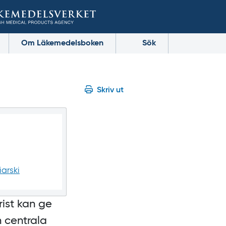
Om Läkemedelsboken
Sök
Skriv ut
arski
rist kan ge
h centrala