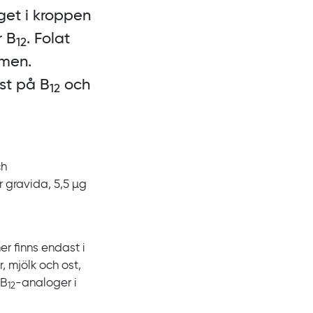
get i kroppen
r
B
. Folat
12
rmen.
ist på
B
och
12
ch
r gravida, 5,5
µg
er finns endast i
r, mjölk och ost,
 B
-‍analoger i
12‍