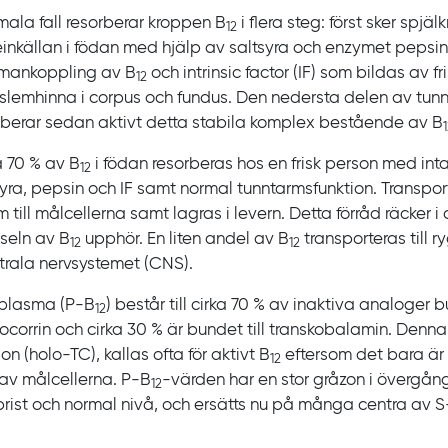
rmala fall resorberar kroppen
B
i flera steg: först sker spjäl
12
einkällan i födan med hjälp av saltsyra och enzymet pepsin
mankoppling av
B
och
intrinsic factor
(IF) som bildas av fr
12
lemhinna i corpus och fundus. Den nedersta delen av tun
rberar sedan aktivt detta stabila komplex bestående av
B
a 70
% av
B
i födan resorberas hos en frisk person med int
12
syra, pepsin och
IF samt normal tunntarmsfunktion. Transpor
 till målcellerna samt lagras i levern. Detta förråd räcker i 
örseln av
B
upphör. En liten andel av
B
transporteras till
12
12
ntrala nervsystemet
(CNS).
plasma (P‍-‍B
) består till cirka
70
% av inaktiva analoger bu
12
ocorrin och cirka
30
% är bundet till transkobalamin. Denna
ion
(holo‍-‍TC), kallas ofta för aktivt
B
eftersom det bara är
12
av målcellerna. P‍-‍B
-‍värden har en stor gråzon i övergå
12‍
‍brist och normal nivå, och ersätts nu på många centra av
S