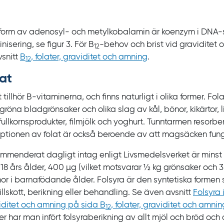
 form av adenosyl- och metylkobalamin är koenzym i DNA‍‍-‍
inisering, se
figur
3. För
B
-‍behov och brist vid graviditet
12‍
vsnitt
B
, folater, graviditet och amning
.
12
at
 tillhör B‍-‍vitaminerna, och finns naturligt i olika former. Fola
röna bladgrönsaker och olika slag av kål, bönor, kikärtor, li
 fullkornsprodukter, filmjölk och yoghurt. Tunntarmen resorbe
rptionen av folat är också beroende av att magsäcken fung
mmenderat dagligt intag enligt Livsmedelsverket är minst
18
års ålder, 400
µg (vilket motsvarar ½
kg
grönsaker och
3
nor i barnafödande ålder. Folsyra är den syntetiska formen
illskott, berikning eller behandling. Se
även avsnitt
Folsyra 
iditet och amning på sida B
, folater, graviditet och amnin
12
er har man infört folsyraberikning av allt mjöl och bröd oc