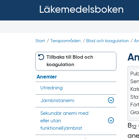
Läkemedelsboken
Start
/
Terapiområden
/
Blod och koagulation
/
An
An
Tillbaka till Blod och
koagulation
Pub
Anemier
Sen
Utredning
Kat
Sta
Järnbristanemi
För
Gra
Sekundär anemi med
eller utan
B
12
funktionell järnbrist
ane