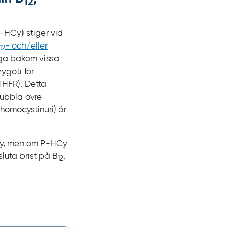
12
‍-‍HCy) stiger vid
- och/eller
12
gga bakom vissa
ygoti för
MTHFR). Detta
 dubbla övre
 homocystinuri) är
Cy, men om
P‍-‍HCy
luta brist på
B
,
12