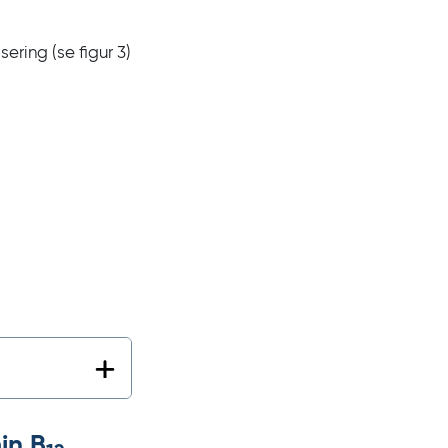
sering (se
figur
3)
in
B
,