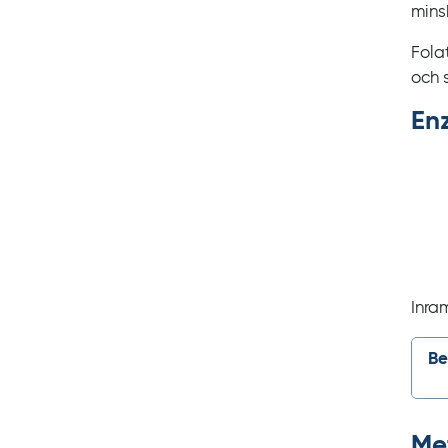
mins
Fola
och 
En
Inra
Be
Met