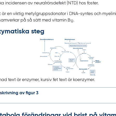
ka incidensen av neuralrörsdefekt
(NTD) hos foster.
t är en viktig metylgruppsdonator i DNA‍-‍syntes och myelini
samverkar på så sätt med vitamin
B
.
12
zymatiska steg
mad text är enzymer, kursiv fet text är koenzymer.
skrivning av figur 3
abola förändringar vid brist på vitam