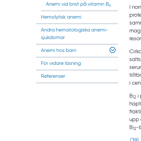
Anemi vid brist på vitamin B
6
I no
prot
Hemolytisk anemi
sam
Andra hemato­logiska anemi­
mags
sjukdomar
reso
Anemi hos barn
Cirk
salt
För vidare läsning
serum
tillf
Referenser
i ce
B
i 
12
hapt
frakt
upp 
B
-
12‍
(
39
)