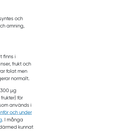
‍syntes och
 och amning,
t finns i
nser, frukt och
rar folat men
erar normalt.
300
µg
frukter) för
 som används i
inför och under
g
. I många
h därmed kunnat