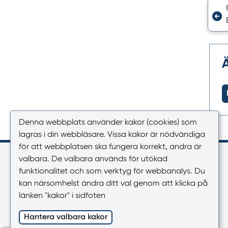
Denna webbplats använder kakor (cookies) som
lagras i din webbläsare. Vissa kakor är nödvändiga
för att webbplatsen ska fungera korrekt, andra är
Kontakt
valbara. De valbara används för utökad
funktionalitet och som verktyg för webbanalys. Du
Växel
kan närsomhelst ändra ditt val genom att klicka på
018-17 46 00
länken "kakor" i sidfoten
Vardagar 08.00-16.30
Hantera valbara kakor
E-post