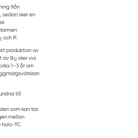
kning från
, sedan sker en
isk
ntarmen
och
IF.
12
akt produktion av
t av
B
sker via
12
cirka
1‍–‍3
år om
 ryggmärgsvätskan
ndna till
 den som kan tas
ngen mellan
‍-‍holo‍-‍TC