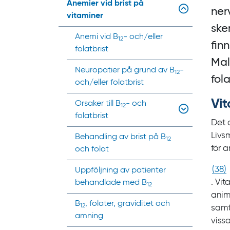
Anemier vid brist på
ner
vitaminer
ske
Anemi vid B
- och/eller
12
fin
folatbrist
Mal
Neuropatier på grund av B
-
12
fol
och/eller folatbrist
Vi
Orsaker till B
- och
12
folatbrist
Det 
Livs
Behandling av brist på B
12
för
och folat
(
38
)
Uppföljning av patienter
. Vit
behandlade med B
12
anima
B
, folater, graviditet och
12
samt
amning
viss