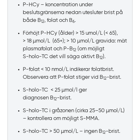
P‍-‍HCy – koncentration under
beslutsgränserna nedan utesluter brist på
både
B
, folat och
B
.
12
6
Förhöjt P‍-‍HCy
(ålder) >
15
umol/L
(<
65),
>
18
µmol/L
(65+); >
10
µmol/L gravida: mät
plasmafolat och
P‍-‍B
(om
möjligt
12
S‍-‍holo‍-‍TC det vill säga aktivt
B
).
12
P-folat <
10
nmol/L indikerar folatbrist.
Observera att P‍-‍folat stiger vid
B
-‍brist.
12‍
S-holo-TC <
25
µmol/l ger
diagnosen
B
-‍brist.
12‍
S-holo-TC i gråzonen (cirka
25‍–‍50
µmol/L)
– kontrollera om möjligt
S‍-‍MMA.
S-holo-TC >
50
µmol/L – ingen
B
-‍brist.
12‍