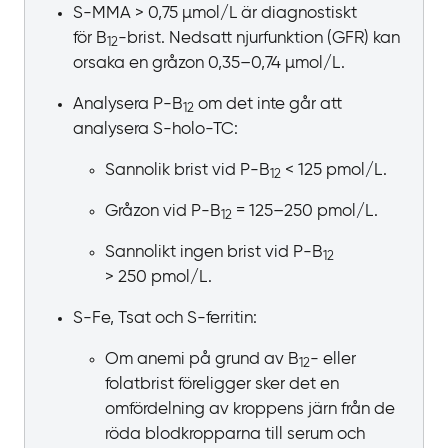
S-MMA >
0,75
µmol/L är diagnostiskt
för
B
-‍brist. Nedsatt njurfunktion
(GFR) kan
12‍
orsaka en gråzon
0,35‍–‍0,74
µmol/L.
Analysera P‍-‍B
om det inte går att
12
analysera
S‍-‍holo‍-‍TC:
Sannolik brist vid P‍-‍B
<
125
pmol/L.
12
Gråzon vid P‍-‍B
=
125‍–‍250
pmol/L.
12
Sannolikt ingen brist vid P‍-‍B
12
>
250
pmol/L.
S-Fe, Tsat och S-ferritin:
Om anemi på grund av
B
- eller
12
folatbrist föreligger sker det en
omfördelning av kroppens järn från de
röda blodkropparna till serum och