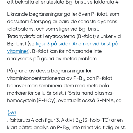
att bekräfta eller utesluta B
-‍‍brist, se
faktaruta
4.
12‍‍
Liknande begränsningar gäller även P‍-‍folat, som
dessutom återspeglar bara de senaste dygnens
folatbalans, och som stiger vid B
-‍‍brist.
12‍‍
Tetrahydrofolat i erytrocyterna
(B‍-‍folat) sjunker vid
B
-‍‍brist (se
figur
3 på sidan Anemier vid brist på
12‍‍
vitaminer
). B‍-‍folat kan för närvarande inte
analyseras på grund av metodproblem.
På grund av dessa begränsningar för
vitaminkoncentrationerna av
P‍-‍B
och
P‍-‍folat
12
behöver man kombinera dem med metabola
markörer för cellulär brist, i första hand plasma­
homo­cystein
(P‍-‍HCy), eventuellt också
S‍-‍MMA, se
(
39
)
, faktaruta
4 och
figur
3. Aktivt B
(S‍-‍holo‍-‍TC) är en
12
klart bättre analys än
P‍-‍B
, inte minst vid tidig brist.
12