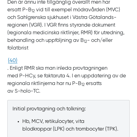
Den är ännu inte tillgänglig överallt men har
ersatt
P‍-‍B
vid till exempel mödravården
(MVC)
12
och Sahlgrenska sjukhuset i Västra Götalands­
regionen
(VGR). I
VGR finns styrande dokument
(regionala medicinska riktlinjer,
RMR) för utredning,
behandling och uppföljning av
B
- och/eller
12
folatbrist
(
40
)
. Enligt RMR ska man inleda provtagningen
med
P‍-‍HCy, se
faktaruta
4. I
en uppdatering av de
regionala riktlinjerna har nu
P‍-‍B
ersatts
12
av
S‍-‍holo‍-‍TC.
Initial provtagning och tolkning:
Hb, MCV, retikulocyter, vita
blodkroppar
(LPK) och trombocyter
(TPK).