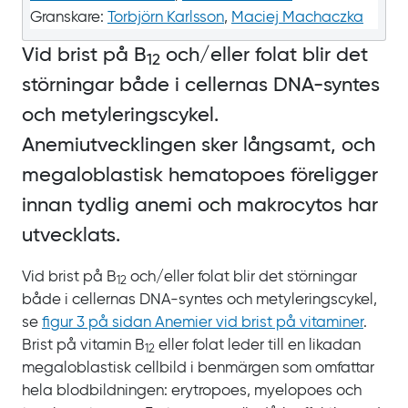
Granskare:
Torbjörn Karlsson
,
Maciej Machaczka
Vid brist på B
och/eller folat blir det
12
störningar både i cellernas DNA‍-‍syntes
och metyleringscykel.
Anemiutvecklingen sker långsamt, och
megaloblastisk hematopoes föreligger
innan tydlig anemi och makrocytos har
utvecklats.
Vid brist på B
och/eller folat blir det störningar
12
både i cellernas DNA‍-‍syntes och metyleringscykel,
se
figur
3 på sidan Anemier vid brist på vitaminer
.
Brist på vitamin B
eller folat leder till en likadan
12
megaloblastisk cellbild i benmärgen som omfattar
hela blodbildningen: erytropoes, myelopoes och