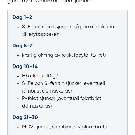
grund av misstanke om blodsjukdom.
Dag 1–2
S-Fe och Tsat sjunker då järn mobiliseras
till erytropoesen
Dag 5–7
kraftig ökning av retikulocyter
(B‍-‍ret)
Dag 10–14
Hb ökar 7-10 g/l
S-Fe och S-ferritin sjunker (eventuell
järnbrist demaskeras)
P-folat sjunker (eventuell folatbrist
demaskeras)
Dag 21–30
MCV sjunker, slemhinnesymtom bättre