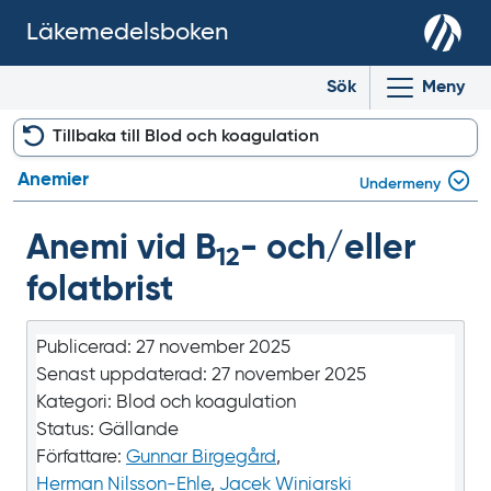
Läkemedelsboken
Sök
Meny
Tillbaka till Blod och koagulation
Anemier
Undermeny
Anemi vid B
- och/eller
12
folatbrist
Publicerad:
27 november 2025
Senast uppdaterad:
27 november 2025
Kategori:
Blod och koagulation
Status:
Gällande
Författare:
Gunnar Birgegård
,
Herman Nilsson-Ehle
,
Jacek Winiarski