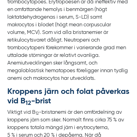
trombocytopoes. Erytropoesen är då ineffektiv med
en omfattande hemolys i benmärgen (högt
laktatdehydrogenas i serum,
S‍-‍LD) samt
makrocytos i blodet (högt
mean corpuscular
volume
,
MCV). Som vid alla bristanemier är
retikulocytsvaret dåligt. Neutropeni och
trombocytopeni förekommer i varierande grad men
uttalade störningar är relativt ovanliga.
Anemiutvecklingen sker långsamt, och
megaloblastisk hematopoes föreligger innan tydlig
anemi och makrocytos har utvecklats.
Kroppens järn och folat påverkas
vid B
-‍‍brist
12‍‍
Viktigt vid B
-bristanemi är den omfördelning av
12
kroppens järn som sker. Normalt finns cirka
75
% av
kroppens totala mängd järn i erytrocyterna,
5
%
i
serum och
20
% i depåerna. När då