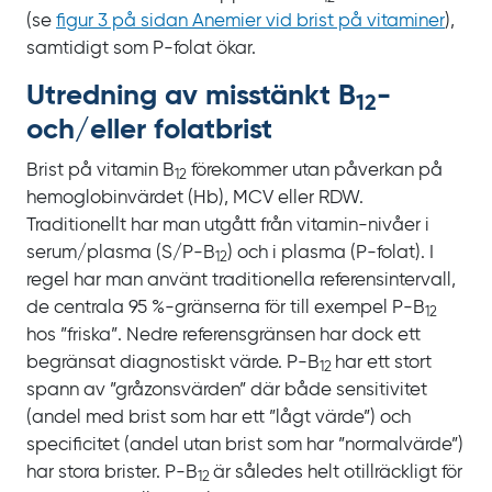
(se
figur
3 på sidan Anemier vid brist på vitaminer
),
samtidigt som P‍-‍folat ökar.
Utredning av misstänkt B
-
12
och/eller folatbrist
Brist på vitamin
B
förekommer utan påverkan på
12
hemoglobin­värdet
(Hb), MCV eller RDW.
Traditionellt har man utgått från vitamin-nivåer i
serum/plasma
(S/P‍-‍‍B
) och i plasma
(P‍-‍folat). I
12
regel har man använt traditionella referensintervall,
de centrala 95‍
%‍‍-‍‍gränserna för till exempel
P‍-‍B
12
hos ”friska”. Nedre referensgränsen har dock ett
begränsat diagnostiskt värde. P‍-‍B
har ett stort
12
spann av ”gråzonsvärden” där både sensitivitet
(andel med brist som har ett ”lågt värde”) och
specificitet (andel utan brist som har ”normalvärde”)
har stora brister. P‍-‍B
är således helt otillräckligt för
12