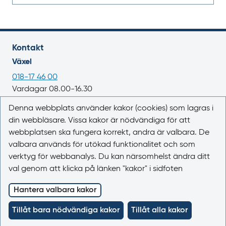
Kontakt
Växel
018-17 46 00
Vardagar 08.00-16.30
E-post
Denna webbplats använder kakor (cookies) som lagras i
din webbläsare. Vissa kakor är nödvändiga för att
registrator@lakemedelsverket.se
webbplatsen ska fungera korrekt, andra är valbara. De
valbara används för utökad funktionalitet och som
Om webbplatsen
verktyg för webbanalys. Du kan närsomhelst ändra ditt
Om Läkemedelsboken
val genom att klicka på länken "kakor" i sidfoten
Kontakta oss
Kakor (cookies)
Hantera valbara kakor
Tillgänglighet
Tillåt bara nödvändiga kakor
Tillåt alla kakor