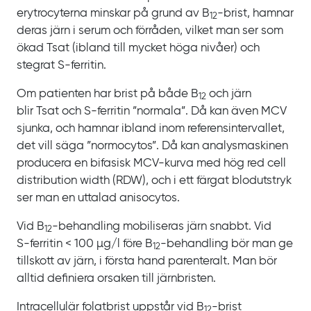
erytrocyterna minskar på grund av
B
-‍brist, hamnar
12‍
deras järn i serum och förråden, vilket man ser som
ökad Tsat (ibland till mycket höga nivåer) och
stegrat
S‍-‍ferritin.
Om patienten har brist på både
B
och järn
12
blir
Tsat och S‍-‍ferritin ”normala”. Då kan även
MCV
sjunka, och hamnar ibland inom referensintervallet,
det vill säga ”normocytos”. Då kan analysmaskinen
producera en bifasisk MCV‍-‍kurva med hög
red cell
distribution width
(RDW), och i ett färgat blodutstryk
ser man en uttalad anisocytos.
Vid B
-behandling mobiliseras järn snabbt. Vid
12‍
S‍‍-‍‍ferritin
<
100
µg‍/‍l före B
-‍‍behandling bör man ge
12‍‍
tillskott av järn, i
första hand parenteralt. Man bör
alltid definiera orsaken till järnbristen.
Intracellulär folatbrist uppstår vid B
-‍brist
12‍