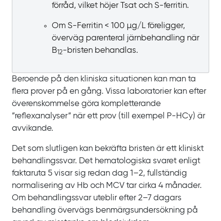
förråd, vilket höjer
Tsat och
S‍-‍ferritin.
Om S-Ferritin <
100
µg/L föreligger,
överväg parenteral järnbehandling när
B
-‍bristen behandlas.
12‍
Beroende på den kliniska situationen kan man ta
flera prover på en gång. Vissa laboratorier kan efter
överenskommelse göra kompletterande
”reflexanalyser” när ett prov (till
exempel
P‍‍-‍‍HCy) är
avvikande.
Det som slutligen kan bekräfta bristen är ett kliniskt
behandlingssvar. Det hematologiska svaret enligt
faktaruta
5 visar sig redan dag
1‍–‍2, fullständig
normalisering av
Hb och
MCV tar cirka
4
månader.
Om behandlingssvar uteblir efter
2‍–‍7
dagars
behandling övervägs benmärgsundersökning på