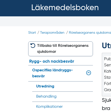
Läkemedelsboken
Start
/
Terapiområden
/
Rörelseorganens sjukdoma
Ut
Tillbaka till Rörelseorganens
sjukdomar
Pub
Rygg- och nackbesvär
Sen
Ospecifika ländryggs­
Kat
besvär
Sta
För
Utredning
Gra
Behandling
Sju
Komplikationer
bra