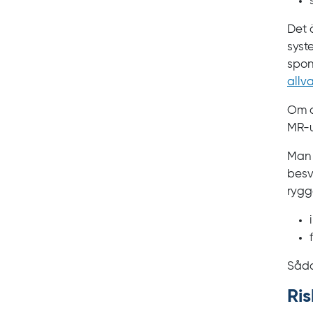
Det ä
syst
spond
allv
Om a
MR‍-
Man 
besv
rygg
Såda
Ris