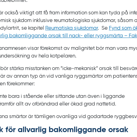
subfebrilitet.
r också viktigt att få fram information som kan tyda på infe
emisk sjukdom inklusive reumatologiska sjukdomar, såsom a
ylartrit, se kapitel
Reumatiska sjukdomar
. Se
Fynd som öka
arlig bakomliggande orsak till nack- eller ryggsmärta – Fa
namnesen visar förekomst av malignitet bör man vara myc
‍undersökning av hela kotpelaren.
bör stärka misstanken om ”icke‍-‍mekanisk” orsak till besvär
är av annan typ än vid vanliga ryggsmärtor om patientens
en förekommer:
inte bara i stående eller sittande utan även i liggande
framför allt av oförändrad eller ökad grad nattetid.
na smärtor är tämligen ovanliga vid godartade ryggbesv
k för allvarlig bakom­liggande orsak