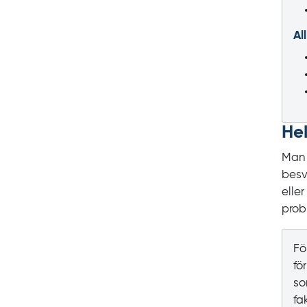
Al
He
Man 
besv
elle
prob
Fö
fö
so
fa