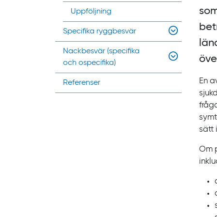
som
Uppföljning
bet
Specifika ryggbesvär
län
Nackbesvär (specifika
öve
och ospecifika)
En a
Referenser
sjuk
fråg
symt
sätt
Om p
inkl