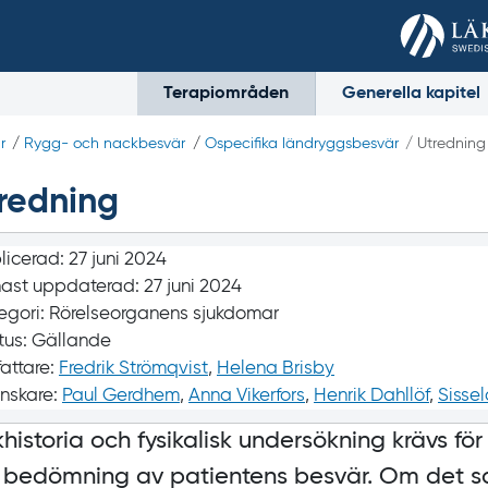
Terapiområden
Generella kapitel
r
/
Rygg- och nackbesvär
/
Ospecifika ländryggs­besvär
/ Utredning
redning
licerad:
27 juni 2024
ast uppdaterad:
27 juni 2024
egori:
Rörelseorganens sjukdomar
tus:
Gällande
fattare:
Fredrik Strömqvist
,
Helena Brisby
nskare:
Paul Gerdhem
,
Anna Vikerfors
,
Henrik Dahllöf
,
Sissel
khistoria och fysikalisk undersökning krävs för
 bedömning av patientens besvär. Om det s