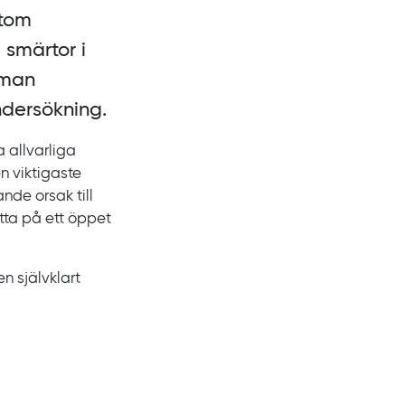
ptom
 smärtor i
 man
ndersökning.
 allvarliga
n viktigaste
nde orsak till
tta på ett öppet
n självklart