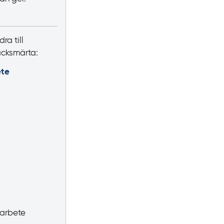
ra till
acksmärta:
ete
 arbete