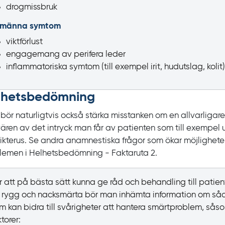
drogmissbruk
lmänna symtom
viktförlust
engagemang av perifera leder
inflammatoriska symtom (till exempel irit, hudutslag, kolit)
lhets­bedömning
bör naturligtvis också stärka misstanken om en allvarligare 
ären av det intryck man får av patienten som till exempel 
r ikterus. Se andra anamnestiska frågor som ökar möjligheten
lemen i Helhetsbedömning - Faktaruta
2.
r att på bästa sätt kunna ge råd och behandling till patien
r rygg och nacksmärta bör man inhämta information om såd
m kan bidra till svårigheter att hantera smärtproblem, sås
ktorer: