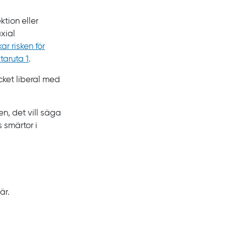
ktion eller
xial
r risken för
ktaruta
1
.
ket liberal med
en, det vill säga
 smärtor i
är.