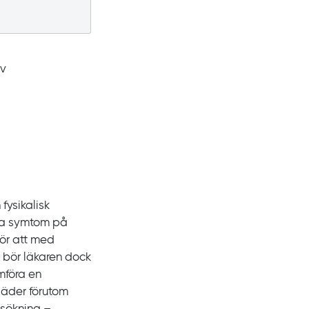
av
fysikalisk
ika symtom på
För att med
, bör läkaren dock
mföra en
läder förutom