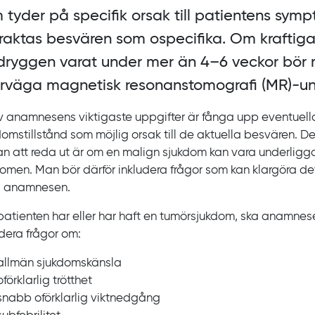
 tyder på specifik orsak till patientens sym
raktas besvären som ospecifika. Om kraftiga
dryggen varat under mer än 4‍–‍6 veckor bör
rväga magnetisk resonanstomografi (MR)‍-‍u
v anamnesens viktigaste uppgifter är fånga upp eventuella
domstillstånd som möjlig orsak till de aktuella besvären. De
an att reda ut är om en malign sjukdom kan vara underligga
omen. Man bör därför inkludera frågor som kan klargöra de
 i anamnesen.
atienten har eller har haft en tumörsjukdom, ska anamnese
udera frågor om:
allmän sjukdomskänsla
oförklarlig trötthet
snabb oförklarlig viktnedgång