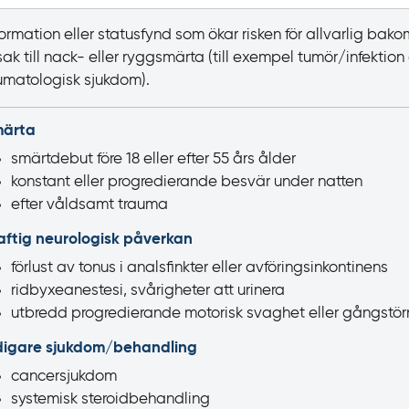
formation eller statusfynd som ökar risken för allvarlig ba
sak till nack- eller ryggsmärta (till exempel tumör/infektion 
umatologisk sjukdom).
ärta
smärtdebut före 18 eller efter 55
års ålder
konstant eller progredierande besvär under natten
efter våldsamt trauma
aftig neurologisk påverkan
f
örlust av tonus i analsfinkter eller avföringsinkontinens
ridbyxeanestesi, svårigheter att urinera
utbredd progredierande motorisk svaghet eller gångstör
digare sjukdom/‌behandling
cancersjukdom
systemisk steroidbehandling