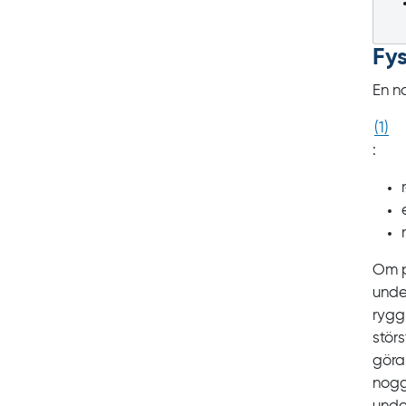
Fys
En n
(
1
)
:
Om p
unde
rygg
störs
göra
nogg