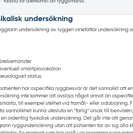
rädsla för återkomst av ryggsmärta.
ikalisk undersökning
oggrann undersökning av ryggen innefattar undersökning 
rörelsemönster
eventuell smärtprovokation
neurologiskt status.
atienten har ospecifika ryggbesvär är det sannolikt att en 
rsökning inte kommer att avslöja något annat än ospecif
smärta, till exempel stelhet vid framåt- eller sidoböjning. 
ta sannolikhet kunna utesluta en ”farlig” orsak till besvären
 en ordentlig fysikalisk undersökning. Det går inte att geno
rann ryggundersökning utan att patienten tar av sig alla k