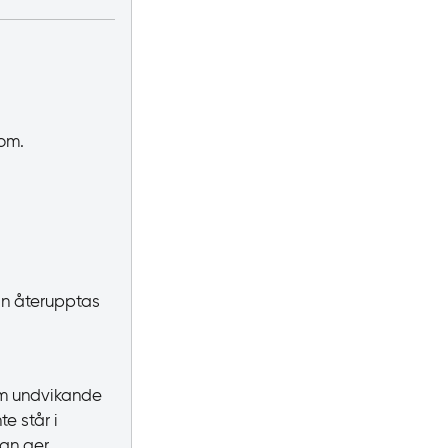
om.
an återupptas
om undvikande
te står i
an ger.