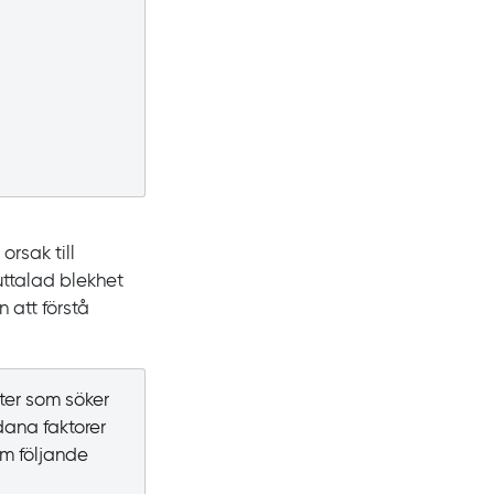
orsak till
uttalad blekhet
 att förstå
ter som söker
ana faktorer
om följande