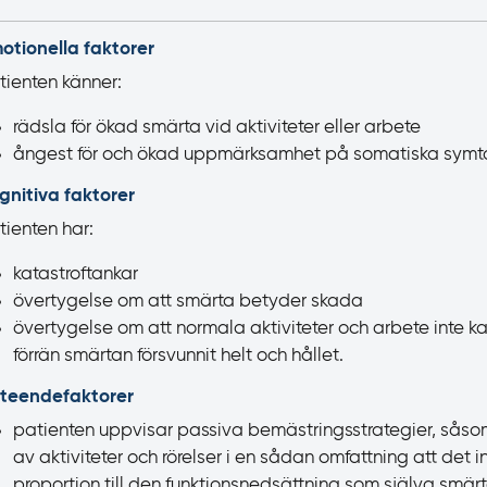
otionella faktorer
tienten känner:
rädsla för ökad smärta vid aktiviteter eller arbete
ångest för och ökad uppmärksamhet på somatiska symt
gnitiva faktorer
tienten har:
katastroftankar
övertygelse om att smärta betyder skada
övertygelse om att normala aktiviteter och arbete inte k
förrän smärtan försvunnit helt och hållet.
teendefaktorer
patienten uppvisar passiva bemästringsstrategier, sås
av aktiviteter och rörelser i en sådan omfattning att det in
proportion till den funktionsnedsättning som själva smärt