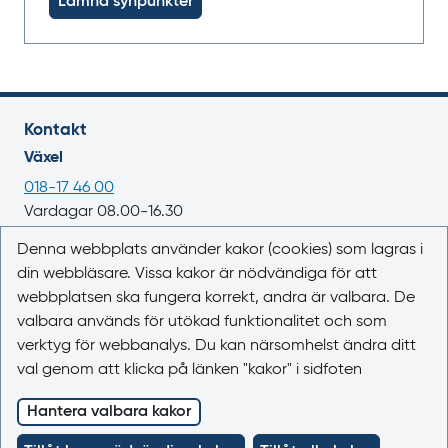
Lämna synpunkter
Kontakt
Växel
018-17 46 00
Vardagar 08.00-16.30
E-post
Denna webbplats använder kakor (cookies) som lagras i
din webbläsare. Vissa kakor är nödvändiga för att
registrator@lakemedelsverket.se
webbplatsen ska fungera korrekt, andra är valbara. De
valbara används för utökad funktionalitet och som
Om webbplatsen
verktyg för webbanalys. Du kan närsomhelst ändra ditt
Om Läkemedelsboken
val genom att klicka på länken "kakor" i sidfoten
Kontakta oss
Kakor (cookies)
Hantera valbara kakor
Tillgänglighet