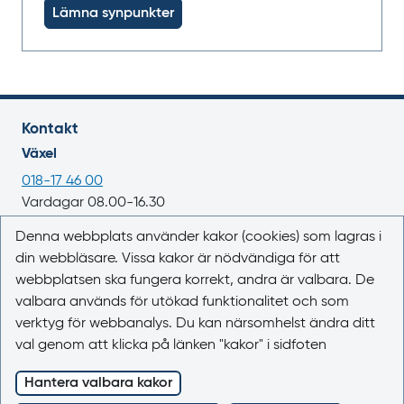
Lämna synpunkter
Kontakt
Växel
018-17 46 00
Vardagar 08.00-16.30
E-post
Denna webbplats använder kakor (cookies) som lagras i
din webbläsare. Vissa kakor är nödvändiga för att
registrator@lakemedelsverket.se
webbplatsen ska fungera korrekt, andra är valbara. De
valbara används för utökad funktionalitet och som
Om webbplatsen
verktyg för webbanalys. Du kan närsomhelst ändra ditt
Om Läkemedelsboken
val genom att klicka på länken "kakor" i sidfoten
Kontakta oss
Kakor (cookies)
Hantera valbara kakor
Tillgänglighet