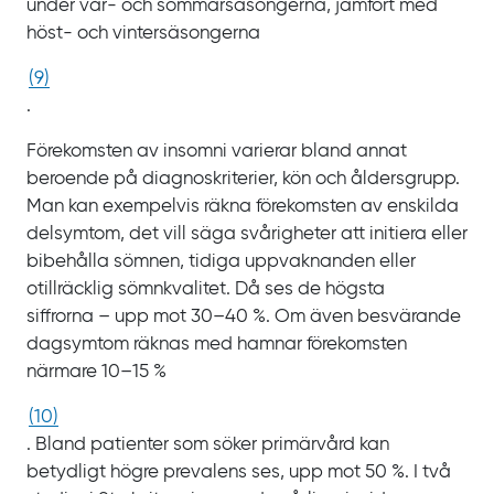
under vår‍-
och sommarsäsongerna, jämfört med
höst‍-
och vintersäsongerna
(
9
)
.
Förekomsten av insomni varierar bland annat
beroende på diagnoskriterier, kön och åldersgrupp.
Man kan exempelvis räkna förekomsten av enskilda
delsymtom, det vill säga svårigheter att initiera eller
bibehålla sömnen, tidiga uppvaknanden eller
otillräcklig sömnkvalitet. Då ses de högsta
siffrorna
– upp mot
30‍‍–‍40
%. Om även besvärande
dagsymtom räknas med hamnar förekomsten
närmare
10‍‍–‍15
%
(
10
)
. Bland patienter som söker primärvård kan
betydligt högre prevalens ses, upp mot
50
%. I
två