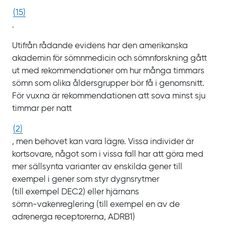
(
15
)
.
Utifrån rådande evidens har den amerikanska
akademin för sömnmedicin och sömnforskning gått
ut med rekommendationer om hur många timmars
sömn som olika åldersgrupper bör få i genomsnitt.
För vuxna är rekommendationen att sova minst sju
timmar per natt
(
2
)
, men behovet kan vara lägre. Vissa individer är
kortsovare, något som i vissa fall har att göra med
mer sällsynta varianter av enskilda gener till
exempel i gener som styr dygnsrytmer
(till
exempel
DEC2) eller hjärnans
sömn‍-‍vakenreglering (till exempel en av de
adrenerga receptorerna,
ADRB1)