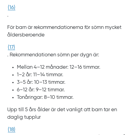
(
16
)
.
För barn är rekommendationerna för sömn mycket
åldersberoende
(
17
)
. Rekommendationen sömn per dygn är:
Mellan 4‍–‍12
månader: 12‍‍–‍16
timmar.
1‍–‍2
år: 11‍‍–‍14
timmar.
3‍–‍5
år: 10‍‍–‍13
timmar.
6‍–‍12
år: 9‍‍–‍12
timmar.
Tonåringar: 8‍‍–‍10
timmar.
Upp till 5 års ålder är det vanligt att barn tar en
daglig tupplur
(
18
)