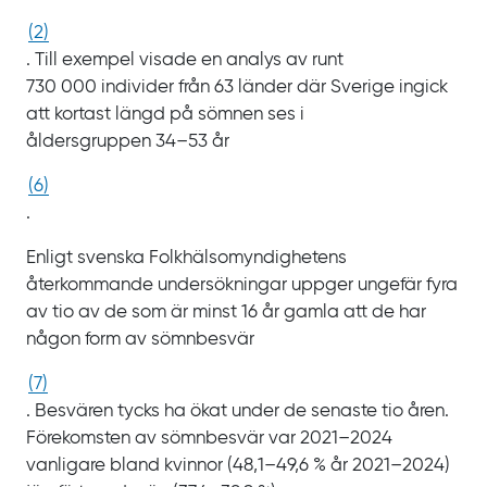
(
2
)
. Till exempel visade en analys av runt
730
000
individer från
63
länder där Sverige ingick
att kortast längd på sömnen ses i
åldersgruppen
34‍‍–‍53
år
(
6
)
.
Enligt svenska Folkhälsomyndighetens
återkommande undersökningar uppger ungefär fyra
av tio av de som är minst
16
år gamla att de har
någon form av sömnbesvär
(
7
)
. Besvären tycks ha ökat under de senaste tio åren.
Förekomsten av sömnbesvär var 2021‍‍–‍2024
vanligare bland kvinnor
(48,1‍‍–‍49,6
%
år
2021‍‍–‍2024)