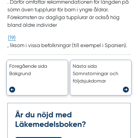
. Därför omfattar rekommendationen för längden på
sömn även tupplurar för barn i yngre åldrar.
Förekomsten av dagliga tupplurar är också hög
bland äldre individer
(
19
)
, liksom i vissa befolkningar (till
exempel i
Spanien).
Föregående sida
Nästa sida
Bakgrund
Sömn­störningar och
följd­sjukdomar
Är du nöjd med
Läkemedelsboken?