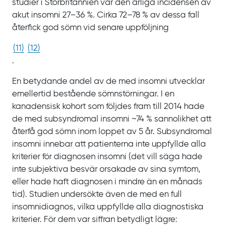
studier i Storbritannien var den årliga incidensen av
akut insomni
27‍‍–‍36
%. Cirka
72‍‍–‍78
% av dessa fall
återfick god sömn vid senare uppföljning
(
11
)
(
12
)
.
En betydande andel av de med insomni utvecklar
emellertid bestående sömnstörningar. I en
kanadensisk kohort som följdes fram till
2014 hade
de med subsyndromal insomni
~74
% sannolikhet att
återfå god sömn inom loppet av
5
år. Subsyndromal
insomni innebar att patienterna inte uppfyllde alla
kriterier för diagnosen insomni (det vill säga hade
inte subjektiva besvär orsakade av sina symtom,
eller hade haft diagnosen i mindre än en månads
tid). Studien undersökte även de med en full
insomnidiagnos, vilka uppfyllde alla diagnostiska
kriterier. För dem var siffran betydligt lägre: