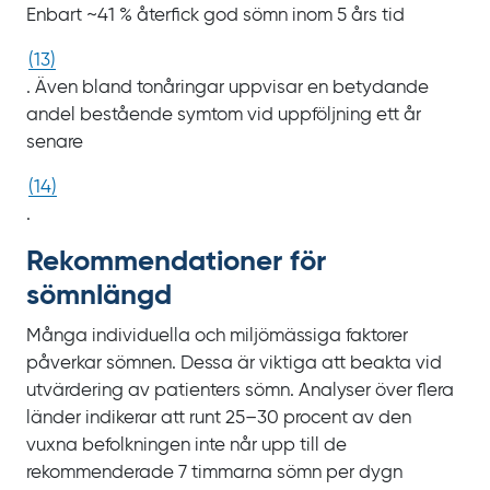
Enbart
~‍41
% återfick god sömn inom
5
års
tid
(
13
)
. Även bland tonåringar uppvisar en betydande
andel bestående symtom vid uppföljning ett år
senare
(
14
)
.
Rekommen­dationer för
sömnlängd
Många individuella och miljömässiga faktorer
påverkar sömnen. Dessa är viktiga att beakta vid
utvärdering av patienters sömn. Analyser över flera
länder indikerar att runt
25‍‍–‍30
procent av den
vuxna befolkningen inte når upp till de
rekommenderade 7
timmarna sömn per dygn