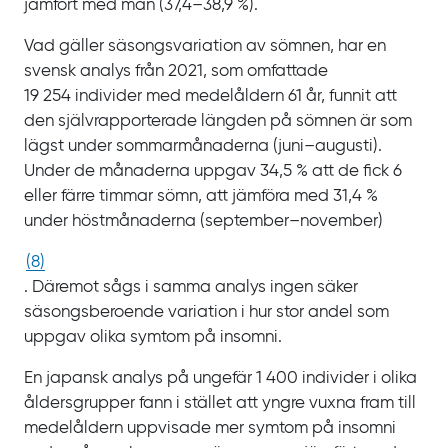
jämfört med män
(37,4‍‍–‍38,9
%‍).
Vad gäller säsongsvariation av sömnen, har en
svensk analys från
2021, som omfattade
19
254
individer med medelåldern
61
år, funnit att
den självrapporterade längden på sömnen är som
lägst under sommarmånaderna (juni‍‍–‍‍augusti).
Under de månaderna uppgav
34,5
% att de fick
6
eller färre timmar sömn, att jämföra med
31,4
%
under höstmånaderna (september‍‍–‍‍november)
(
8
)
. Däremot sågs i samma analys ingen säker
säsongsberoende variation i hur stor andel som
uppgav olika symtom på insomni.
En japansk analys på ungefär 1
400
individer i olika
åldersgrupper fann i stället att yngre vuxna fram till
medelåldern uppvisade mer symtom på insomni