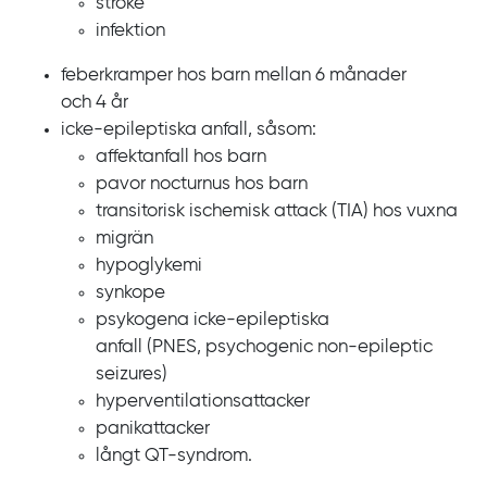
stroke
infektion
feberkramper hos barn mellan
6
månader
och
4
år
icke-epileptiska anfall, såsom:
affektanfall hos barn
pavor nocturnus hos barn
transitorisk ischemisk attack
(TIA)
hos vuxna
migrän
hypoglykemi
synkope
psykogena icke‍‍-‍‍epileptiska
anfall
(PNES,
psychogenic non‍-‍epileptic
seizures
)
hyperventilations­attacker
panikattacker
långt
QT‍‍‍‍‍-‍‍‍‍‍syndrom.