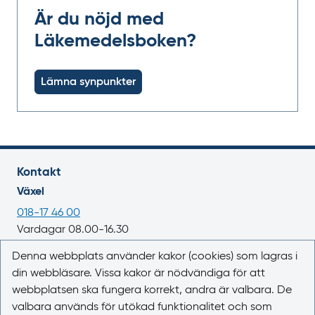
Är du nöjd med
Läkemedelsboken?
Lämna synpunkter
Kontakt
Växel
018-17 46 00
Vardagar 08.00-16.30
E-post
Denna webbplats använder kakor (cookies) som lagras i
din webbläsare. Vissa kakor är nödvändiga för att
registrator@lakemedelsverket.se
webbplatsen ska fungera korrekt, andra är valbara. De
valbara används för utökad funktionalitet och som
Om webbplatsen