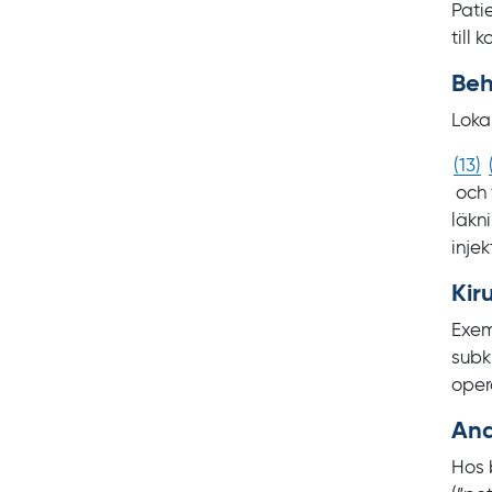
Patie
till 
Beh
Loka
(
13
)
och 
läkn
inje
Kir
Exem
subk
oper
Ana
Hos 