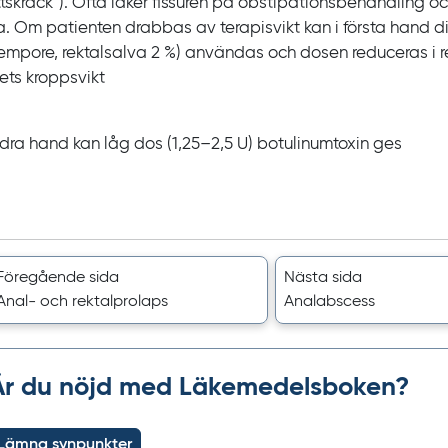
ttskräck”). Ofta läker fissuren på obstipationsbehandling o
a. Om patienten drabbas av terapisvikt kan i första hand d
empore, rektalsalva
2
%) användas och dosen reduceras i rel
ets kroppsvikt
andra hand kan låg dos
(1,25‍–‍2,5
U) botulinumtoxin ges
Föregående sida
Nästa sida
Anal- och rektalprolaps
Analabscess
Är du nöjd med Läkemedelsboken?
Lämna synpunkter