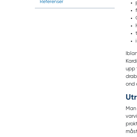
Referenser
Ibla
Kard
upp t
drab
ond c
Ut
Man 
varv
prok
måst