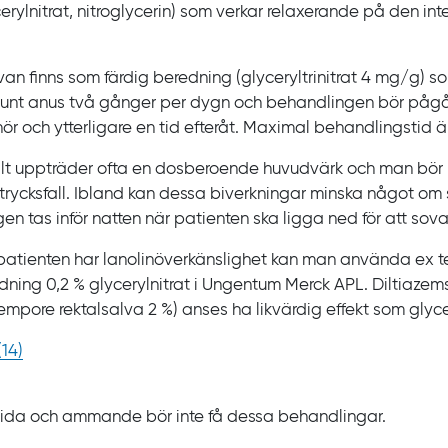
erylnitrat, nitroglycerin) som verkar relaxerande på den int
van finns som färdig beredning (glyceryltrinitrat
4 mg/g) som
runt anus två
gånger per dygn och behandlingen bör pågå 
ör och ytterligare en tid efteråt. Maximal behandlingstid ä
ialt uppträder ofta en dosberoende huvudvärk och man bör b
trycksfall. Ibland kan dessa biverkningar minska något om 
en tas inför natten när patienten ska ligga ned för att sova
atienten har lanolinöverkänslighet kan man använda ex
t
dning 0,2
%
glycerylnitrat i Ungentum Merck
APL. Diltiazem
empore rektalsalva
2
%) anses ha likvärdig effekt som glyce
(
14
)
ida och ammande bör inte få dessa behandlingar.