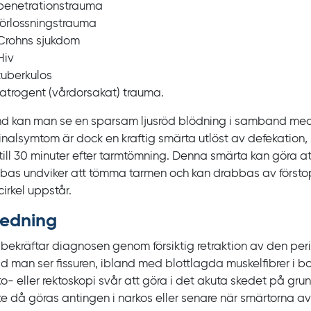
penetrationstrauma
förlossningstrauma
Crohns sjukdom
Hiv
tuberkulos
iatrogent (vårdorsakat) trauma.
nd kan man se en sparsam ljusröd blödning i samband me
inalsymtom är dock en kraftig smärta utlöst av defekation, 
ill 30
minuter efter tarmtömning. Denna smärta kan göra a
bas undviker att tömma tarmen och kan drabbas av försto
irkel uppstår.
redning
bekräftar diagnosen genom försiktig retraktion av den pe
id man ser fissuren, ibland med blottlagda muskelfibrer i bo
to- eller rektoskopi svår att göra i det akuta skedet på gr
e då göras antingen i narkos eller senare när smärtorna av