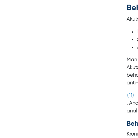
Be
Akut
Man 
Akut
beha
anti
(
11
)
. An
analf
Beh
Kron