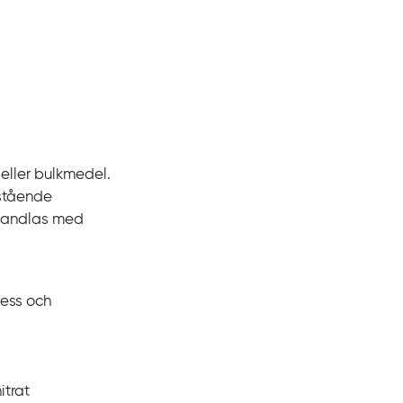
 eller bulkmedel.
nstående
ehandlas med
cess och
itrat