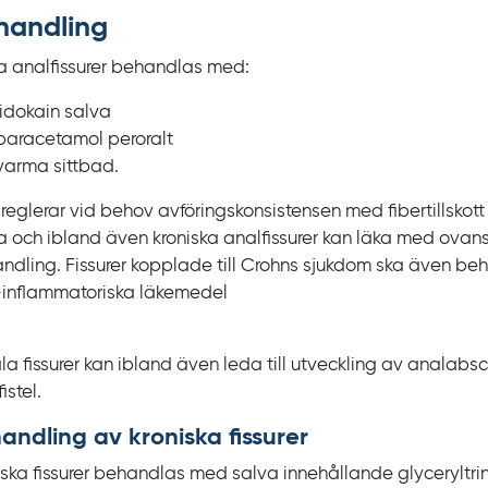
handling
a analfissurer behandlas med:
lidokain salva
paracetamol peroralt
varma sittbad.
reglerar vid behov avföringskonsistensen med fibertillskott
a och ibland även kroniska analfissurer kan läka med ova
ndling. Fissurer kopplade till Crohns sjukdom ska även b
-inflammatoriska läkemedel
ala fissurer kan ibland även leda till utveckling av analabs
istel.
andling av kroniska fissurer
iska fissurer behandlas med salva innehållande glyceryltrin