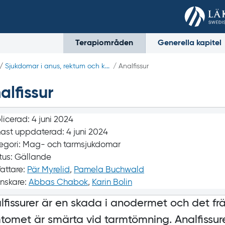
Terapiområden
Generella kapitel
/
Sjukdomar i anus, rektum och k...
/ Analfissur
alfissur
licerad:
4 juni 2024
ast uppdaterad:
4 juni 2024
egori:
Mag- och tarmsjukdomar
tus:
Gällande
fattare:
Pär Myrelid
,
Pamela Buchwald
nskare:
Abbas Chabok
,
Karin Bolin
lfissurer är en skada i anodermet och det f
tomet är smärta vid tarmtömning. Analfissu