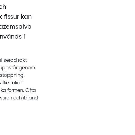
ch
 fissur kan
tiazemsalva
används i
aliserad rakt
n uppstår genom
rstoppning.
ilket ökar
ska formen. Ofta
ssuren och ibland