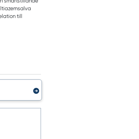
ch smärtstillande
iltiazemsalva
ation till