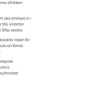
erna sfinktern
 ska smörjas in i
tills smärtan
r åtta
veckor.
eakta risken för
salvan första
.
empore
salva
ryltrinitrat