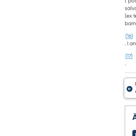
(”po
salv
(ex
t
barn
(
16
)
. I 
(
17
)
.