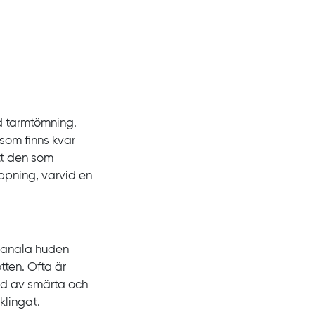
d tarmtömning.
som finns kvar
tt den som
ppning, varvid en
rianala huden
tten. Ofta är
und av smärta och
klingat.