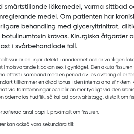
 smärtstillande läkemedel, varma sittbad o
mreglerande medel. Om patienten har kronisk
erligare behandling med glyceryltrinitrat, dil
 botulinumtoxin krävas. Kirurgiska åtgärder 
ast i svårbehandlade fall.
alfissur är en linjär defekt i anodermet och är vanligen lok
t (motsvarande klockan sex i gynläge). Den akuta fissure
ma oftast i samband med en period av lös avföring eller fö
ndärt tillkommer en ökad tonus i den interna analsfinktern, v
mat vid tarmtömningar och blir än mer tydligt vid den kroni
en ödematös hudflik, så kallad portvaktstagg, distalt om fi
trofierad anal papill, proximalt om fissuren.
rer kan också vara sekundära till: