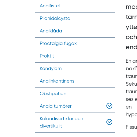
Analfistel
med
tar
Pilonidalcysta
ytt
Analklåda
och
Proctalgia fugax
end
Proktit
En an
Kondylom
bakå
trau
Analinkontinens
Seku
trau
Obstipation
ses 
Anala tumörer
en
hyper
Kolondivertiklar och
divertikulit
Fissu