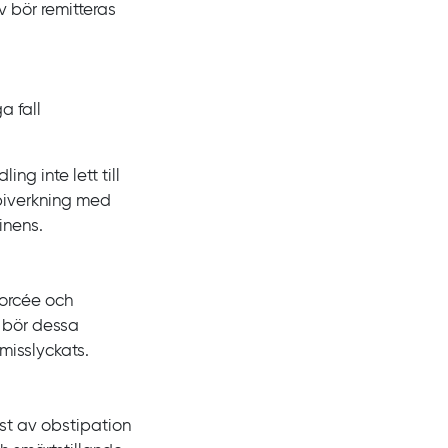
iv bör remitteras
ga fall
g inte lett till
 biverkning med
inens.
forcée och
s bör dessa
misslyckats.
ast av obstipation