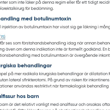
nter som inte läker på denna regim eller får ett tidigt recid
kolorektalkirurg för bedömning.
andling med botulinumtoxin
l injektion av botulinumtoxin har visat sig ge läkning i mån
(
15
)
får ses som förstahandsbehandling idag när annan behandlin
ing även om denna indikation inte är formellt godkänd. En
ktionsbehandling med botulinumtoxin är övergående inkont
urgiska behandlingar
pel på mer radikala kirurgiska behandlingar är dilatation 
utan lateral sfinkterotomi. På grund av risken för inkontinen
ationer användas restriktivt när farmakologisk behandling 
lfissur hos barn
barn är det relativt vanligt med analfissur och orsakas oft