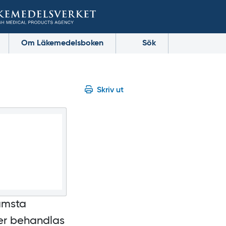
Om Läkemedelsboken
Sök
Skriv ut
rämsta
rer behandlas