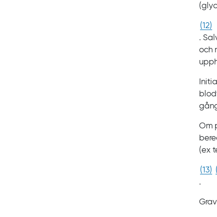
(glyc
(
12
)
. Sal
och 
upph
Init
blod
gång
Om p
bere
(ex
t
(
13
)
.
Grav