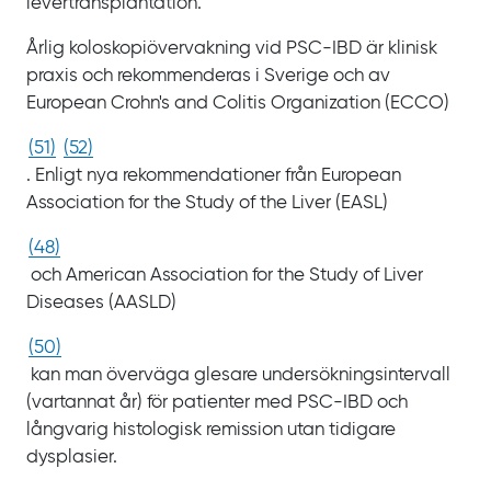
levertransplantation.
Årlig koloskopiövervakning vid
PSC‍-‍IBD är klinisk
praxis och rekommenderas i Sverige och av
European Crohn's and Colitis Organization
(ECCO)
(
51
)
(
52
)
. Enligt nya rekommendationer från
European
Association for the Study of the Liver
(EASL)
(
48
)
och
American Association for the Study of Liver
Diseases
(AASLD)
(
50
)
kan man överväga glesare undersökningsintervall
(vartannat år) för patienter med
PSC‍-‍IBD och
långvarig histologisk remission utan tidigare
dysplasier.