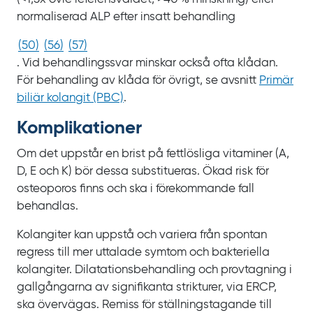
normaliserad
ALP efter insatt behandling
(
50
)
(
56
)
(
57
)
. Vid behandlingssvar minskar också ofta klådan.
För behandling av klåda för övrigt, se
avsnitt
Primär
biliär kolangit (PBC)
.
Komplika­tioner
Om det uppstår en brist på fettlösliga vitaminer
(A,
D, E och
K) bör dessa substitueras. Ökad risk för
osteoporos finns och ska i förekommande fall
behandlas.
Kolangiter kan uppstå och variera från spontan
regress till mer uttalade symtom och bakteriella
kolangiter. Dilatationsbehandling och provtagning i
gallgångarna av signifikanta strikturer, via
ERCP,
ska övervägas. Remiss för ställningstagande till