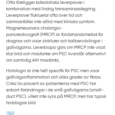
Ofta föreligger kolestatiska leverprover i
kombination med lindrig transaminasstegring.
Leverprover fluktuerar ofta över tid och
sammanfaller inte alltid med kliniska symtom.
Magnetresonans cholangio­
pancreaticografi
(MRCP) är förstahandsmetod för
diagnos och visar strikturer och kaliberväxlingar i
gallvägarna. Leverbiopsi görs om
MRCP inte visat
klar bild och misstanke om
PSC kvarstår alternativt
om samtidig
AIH misstänks.
Histologin är inte helt specifik för
PSC men visar
gallvägsinflammation och olika grader av fibros.
Cirka tio
procent av patienterna med
PSC har
enbart förändringar i de små gallvägarna
(small-
duct
PSC), vilket inte syns på
MRCP, men har typisk
histologisk bild
(
50
)