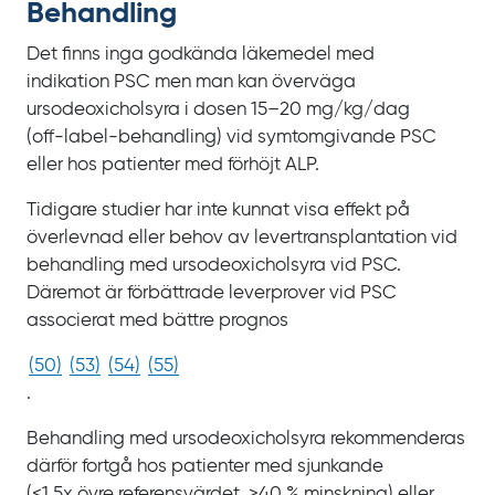
Behandling
Det finns inga godkända läkemedel med
indikation
PSC men man kan överväga
ursodeoxicholsyra i dosen 15‍–‍20
mg/kg/dag
(
off‍-‍label
-behandling) vid symtomgivande
PSC
eller hos patienter med förhöjt
ALP.
Tidigare studier har inte kunnat visa effekt på
överlevnad eller behov av levertransplantation vid
behandling med ursodeoxicholsyra vid
PSC.
Däremot är förbättrade leverprover vid
PSC
associerat med bättre prognos
(
50
)
(
53
)
(
54
)
(
55
)
.
Behandling med ursodeoxicholsyra rekommenderas
därför fortgå hos patienter med sjunkande
(<1,5x
övre referensvärdet, >40
%
minskning) eller