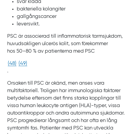
svår klåda
bakteriella kolangiter
gallgångscancer
leversvikt.
PSC är associerad till inflammatorisk tarmsjukdom,
huvudsakligen ulcerös kolit, som förekommer
hos
50‍–‍80
% av patienterna med
PSC
(
48
)
(
49
)
.
Orsaken till PSC är okänd, men anses vara
multifaktoriell. Troligen har immunologiska faktorer
betydelse eftersom det finns starka kopplingar till
vissa human leukocyte antigen (HLA)‍-‍typer, vissa
autoantikroppar och andra autoimmuna sjukdomar.
PSC
progredierar långsamt och har ofta en lång
symtomfri fas. Patienter med
PSC kan utveckla