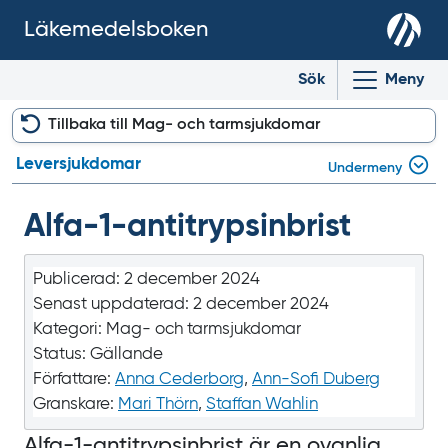
Läkemedelsboken
Sök
Meny
Tillbaka till Mag- och tarmsjukdomar
Leversjukdomar
Undermeny
Alfa-1-antitrypsinbrist
Publicerad:
2 december 2024
Senast uppdaterad:
2 december 2024
Kategori:
Mag- och tarmsjukdomar
Status:
Gällande
Författare:
Anna Cederborg
,
Ann-Sofi Duberg
Granskare:
Mari Thörn
,
Staffan Wahlin
Alfa-1-antitrypsinbrist är en ovanlig