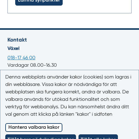
Lämna synpunkter
Kontakt
Växel
018-17 46 00
Vardagar 08.00-16.30
E-post
Denna webbplats använder kakor (cookies) som lagras i
din webbläsare. Vissa kakor är nödvändiga för att
registrator@lakemedelsverket.se
webbplatsen ska fungera korrekt, andra är valbara. De
valbara används för utökad funktionalitet och som
Om webbplatsen
verktyg för webbanalys. Du kan närsomhelst ändra ditt
Om Läkemedelsboken
val genom att klicka på länken "kakor" i sidfoten
Kontakta oss
Kakor (cookies)
Hantera valbara kakor
Tillgänglighet