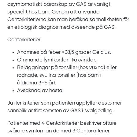
asymtomatiskt bärarskap av
GAS är vanligt,
speciellt hos barn. Genom att använda
Centorkriterierna kan man beräkna sannolikheten för
en etiologisk diagnos med avseende på
GAS.
Centorkriterier:
Anamnes på feber >38,5
grader Celcius.
Ömmande lymfkörtlar i käkvinklar.
Beläggningar på tonsiller (hos vuxna) eller
rodnade, svullna tonsiller (hos barn i
åldrarna
3‍–‍6
år).
Avsaknad av hosta.
Ju fler kriterier som patienten uppfyller desto mer
sannolik är förekomsten av
GAS i svalgodling.
Patienter med 4
Centorkriterier beskriver oftare
svårare symtom än de med
3
Centorkriterier