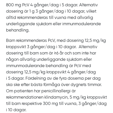
800
mg
PcV 4
gånger/dag i
5
dagar. Alternativ
dosering är
1
g 3
gånger/dag i
10
dagar, vilket
alltid rekommenderas till vuxna med allvarlig
underliggande sjukdom eller immunmodulerande
behandling.
Barn rekommenderas
PcV, med dosering 12,5
mg/kg
kroppsvikt 3
gånger/dag i
10
dagar. Alternativ
dosering till barn som är
≥6
år och som inte har
någon allvarlig underliggande sjukdom eller
immunmodulerande behandling är
PcV med
dosering 12,5
mg/kg kroppsvikt 4
gånger/dag
i
5
dagar. Fördelning av de fyra doserna per dag
ska ske efter bästa förmåga över dygnets timmar.
Om patienten har penicillinallergi är
rekommendationen klindamycin, 5
mg/kg kroppsvikt
till barn respektive 300
mg till vuxna, 3
gånger/dag
i
10
dagar.