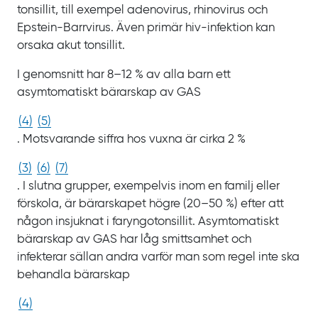
tonsillit, till exempel adenovirus, rhinovirus och
Epstein-Barrvirus. Även primär hiv‍-‍infektion kan
orsaka akut tonsillit.
I genomsnitt har 8‍–‍12
% av alla barn ett
asymtomatiskt bärarskap av
GAS
(
4
)
(
5
)
. Motsvarande siffra hos vuxna är cirka
2
%
(
3
)
(
6
)
(
7
)
. I slutna grupper, exempelvis inom en familj eller
förskola, är bärarskapet högre
(20‍–‍50
%) efter att
någon insjuknat i faryngotonsillit. Asymtomatiskt
bärarskap av
GAS har låg smittsamhet och
infekterar sällan andra varför man som regel inte ska
behandla bärarskap
(
4
)