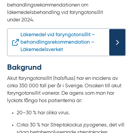
behandlingsrekommendationen om
läkemedelsbehandling vid faryngotonsillit
under
2024.
Läkemedel vid faryngotonsillit –
behandlings­rekommendation –
Läkemedelsverket
Bakgrund
Akut faryngotonsillit (halsfluss) har en incidens av
cirka
350
000
fall per år i Sverige. Orsaken till akut
faryngotonsillit varierar. De agens som man har
lyckats fånga hos patienterna är:
20–30 % har olika virus.
Cirka 30 % har
Streptokockus pyogenes
, det vill
säga betahemolyserande streptokocker