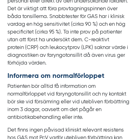
personal eller direkt av den undersökande läkaren.
Det är viktigt att föra provtagningspinnen över
båda tonsillerna. Snabbtester för
GAS har i klinisk
vardag en hög sensitivitet (cirka
90
%) och en hög
specificitet (cirka
95
%). Ta inte prov på patienter
utan att först ha undersökt dem. C‍-‍reaktivt
protein
(CRP) och leukocytprov
(LPK) saknar värde i
diagnostiken av faryngotonsillit då även virus ger
förhöjda värden.
Informera om normalförloppet
Patienten bör alltid få information om
normalförloppet vid faryngotonsillit och ny kontakt
bör ske vid försämring eller vid utebliven förbättring
inom
3
dagar, oavsett om det pågår en
antibiotikabehandling eller inte.
Det finns ingen påvisad kliniskt relevant resistens
hos
GAS mot
PcV varför utebliven förbättring kan