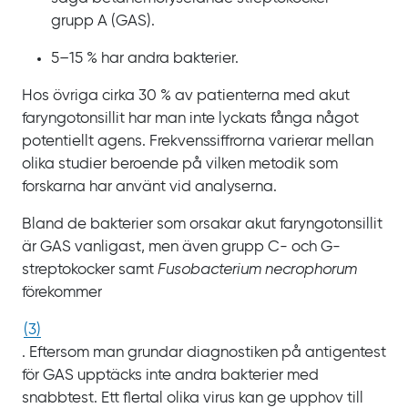
grupp
A
(GAS).
5–15 % har andra bakterier.
Hos övriga cirka
30
% av patienterna med akut
faryngotonsillit har man inte lyckats fånga något
potentiellt agens. Frekvenssiffrorna varierar mellan
olika studier beroende på vilken metodik som
forskarna har använt vid analyserna.
Bland de bakterier som orsakar akut faryngotonsillit
är
GAS vanligast, men även grupp
C- och
G-
streptokocker samt
Fusobacterium necrophorum
förekommer
(
3
)
. Eftersom man grundar diagnostiken på antigentest
för
GAS upptäcks inte andra bakterier med
snabbtest. Ett flertal olika virus kan ge upphov till