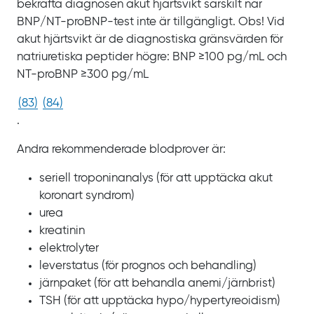
bekräfta diagnosen akut hjärtsvikt särskilt när
BNP/NT‍-‍proBNP-test inte är tillgängligt. Obs! Vid
akut hjärtsvikt är de diagnostiska gränsvärden för
natriuretiska peptider högre: BNP
≥100
pg/mL och
NT‍-‍proBNP
≥300
pg/mL
(
83
)
(
84
)
.
Andra rekommenderade blodprover är:
seriell troponinanalys (för att upptäcka akut
koronart syndrom)
urea
kreatinin
elektrolyter
leverstatus (för prognos och behandling)
järnpaket (för att behandla anemi/‌järnbrist)
TSH (för att upptäcka hypo/‍hypertyreoidism)