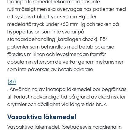
Inotropa läkemedel rekommenderas inte
rutinmässigt men ska övervägas hos patienter med
ett systoliskt blodtryck
<90
mmHg eller
medelartärtryck under
<60
mmHg och tecken på
hypoperfusion som inte svarar på
standardbehandling (kardiogen chock). För
patienter som behandlas med betablockerare
föredras milrinon och levosimendan framför
dobutamin eftersom de verkar genom mekanismer
som inte påverkas av betablockerare
(
87
)
. Användning av inotropa läkemedel bör begränsas
till kortast nödvändiga tid på grund av ökad risk för
arytmier och dödlighet vid längre tids bruk.
Vasoaktiva läkemedel
Vasoaktiva läkemedel, företrädesvis noradrenalin