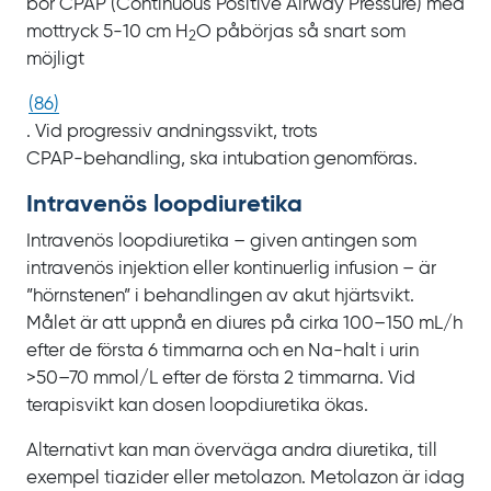
bör CPAP (
Continuous Positive Airway Pressure
) med
mottryck 5‍-‍10
cm H
O påbörjas så snart som
2
möjligt
(
86
)
. Vid progressiv andningssvikt, trots
CPAP‍-‍behandling, ska intubation genomföras.
Intravenös loopdiuretika
Intravenös loopdiuretika – given antingen som
intravenös injektion eller kontinuerlig infusion – är
”hörnstenen” i behandlingen av akut hjärtsvikt.
Målet är att uppnå en diures på cirka
100‍–‍150
mL/h
efter de första 6
timmarna och en Na‍-‍halt i urin
>50‍–‍70
mmol/L efter de första 2
timmarna. Vid
terapisvikt kan dosen loopdiuretika ökas.
Alternativt kan man överväga andra diuretika, till
exempel tiazider eller metolazon. Metolazon är idag