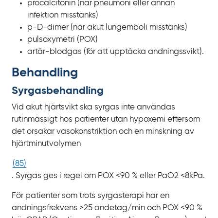
procalcitonin (när pneumoni eller annan
infektion misstänks)
p-D-dimer (när akut lungemboli misstänks)
pulsoxymetri (POX)
artär-blodgas (för att upptäcka andningssvikt).
Behandling
Syrgasbehandling
Vid akut hjärtsvikt ska syrgas inte användas
rutinmässigt hos patienter utan hypoxemi eftersom
det orsakar vasokonstriktion och en minskning av
hjärtminutvolymen
(
85
)
. Syrgas ges i regel om POX
<90
% eller PaO2
<8kPa.
För patienter som trots syrgasterapi har en
andningsfrekvens >25
andetag/min och POX
<90
%