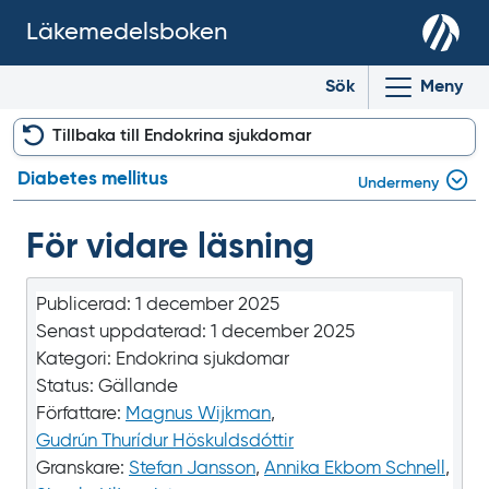
Läkemedelsboken
Sök
Meny
Tillbaka till Endokrina sjukdomar
Diabetes mellitus
Undermeny
För vidare läsning
Publicerad:
1 december 2025
Senast uppdaterad:
1 december 2025
Kategori:
Endokrina sjukdomar
Status:
Gällande
Författare:
Magnus Wijkman
,
Gudrún Thurídur Höskuldsdóttir
Granskare:
Stefan Jansson
,
Annika Ekbom Schnell
,