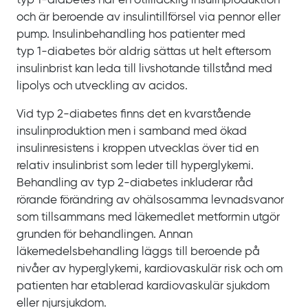
typ
1‍-‍diabetes har en otillräcklig insulinproduktion
och är beroende av insulintillförsel via pennor eller
pump. Insulinbehandling hos patienter med
typ
1‍-‍diabetes bör aldrig sättas ut helt eftersom
insulinbrist kan leda till livshotande tillstånd med
lipolys och utveckling av acidos.
Vid typ
2‍-‍diabetes finns det en kvarstående
insulinproduktion men i samband med ökad
insulinresistens i kroppen utvecklas över tid en
relativ insulinbrist som leder till hyperglykemi.
Behandling av typ
2‍-‍diabetes inkluderar råd
rörande förändring av ohälsosamma levnadsvanor
som tillsammans med läkemedlet metformin utgör
grunden för behandlingen. Annan
läkemedelsbehandling läggs till beroende på
nivåer av hyperglykemi, kardiovaskulär risk och om
patienten har etablerad kardiovaskulär sjukdom
eller njursjukdom.