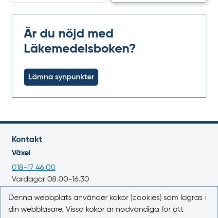
Är du nöjd med
Läkemedelsboken?
Lämna synpunkter
Kontakt
Växel
018-17 46 00
Vardagar 08.00-16.30
E-post
Denna webbplats använder kakor (cookies) som lagras i
din webbläsare. Vissa kakor är nödvändiga för att
registrator@lakemedelsverket.se