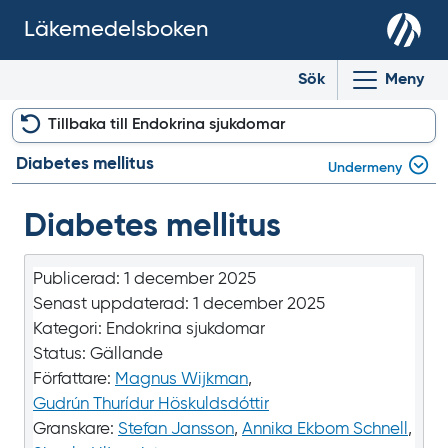
Läkemedelsboken
Sök
Meny
Tillbaka till Endokrina sjukdomar
Diabetes mellitus
Undermeny
Diabetes mellitus
Publicerad:
1 december 2025
Senast uppdaterad:
1 december 2025
Kategori:
Endokrina sjukdomar
Status:
Gällande
Författare:
Magnus Wijkman
,
Gudrún Thurídur Höskuldsdóttir
Granskare:
Stefan Jansson
,
Annika Ekbom Schnell
,