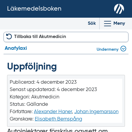
Läkemedelsboken
Sök
Meny
Tillbaka till Akutmedicin
Anafylaxi
Undermeny
Uppföljning
Publicerad:
4 december 2023
Senast uppdaterad:
4 december 2023
Kategori:
Akutmedicin
Status:
Gällande
Författare:
Alexander Haner
,
Johan Ingemarsson
Granskare:
Elisabeth Bernspång
Autoinjektorer förskrivs oavsett om