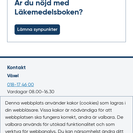
Är du nöjd med
Läkemedelsboken?
Lämna synpunkter
Kontakt
Växel
018-17 46 00
Vardagar 08.00-16.30
E-post
Denna webbplats använder kakor (cookies) som lagras i
din webbläsare. Vissa kakor är nödvändiga för att
registrator@lakemedelsverket.se
webbplatsen ska fungera korrekt, andra är valbara. De
valbara används för utökad funktionalitet och som
Om webbplatsen
verktyg för webbanalys. Du kan närsomhelst ändra ditt