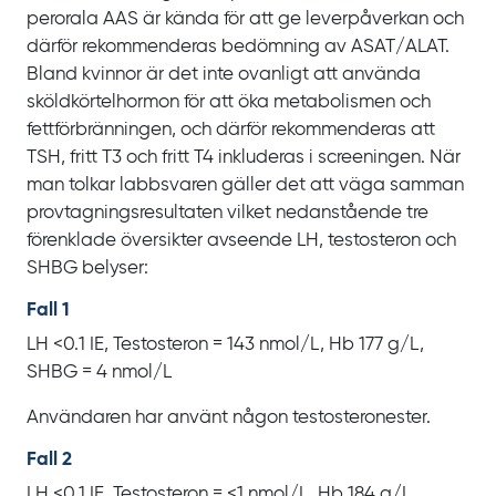
perorala AAS är kända för att ge leverpåverkan och
därför rekommenderas bedömning av ASAT/ALAT.
Bland kvinnor är det inte ovanligt att använda
sköldkörtelhormon för att öka metabolismen och
fettförbränningen, och därför rekommenderas att
TSH, fritt T3 och fritt T4 inkluderas i screeningen. När
man tolkar labbsvaren gäller det att väga samman
provtagningsresultaten vilket nedanstående tre
förenklade översikter avseende LH, testosteron och
SHBG belyser:
Fall 1
LH
<0.1
IE, Testosteron
= 143
nmol/L, Hb
177
g/L,
SHBG
=
4
nmol/L
Användaren har använt någon testosteronester.
Fall 2
LH
<0.1
IE, Testosteron
=
<1
nmol/L, Hb
184
g/L,