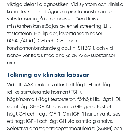
viktiga delar i diagnostiken. Vid symtom och kliniska
kännetecken bör frågor om prestationshöjande
substanser ingå i anamnesen. Den kliniska
misstanken kan stödjas av enkel screening (LH,
testosteron, Hb, lipider, levertransaminaser
(ASAT/ALAT), GH och IGF‍-‍1 och
könshormonbindande globulin
(SHBG)), och vid
behov verifieras med analys av AAS‍-‍substanser i
urin.
Tolkning av kliniska labsvar
Vid ett AAS bruk ses oftast ett lågt LH och lågt
follikelstimulerande hormon
(FSH),
högt/normalt/lågt testosteron, förhöjt Hb, lågt HDL
samt lågt SHBG. Att använda GH ger oftast ett
högt GH och högt IGF‍-‍1. Om IGF‍-‍1 har använts ses
ett högt IGF‍-‍1 och lågt GH vid samtidig analys.
Selektiva androgenreceptor­modulerare
(SARM) och