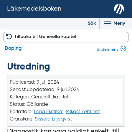
Läkemedelsboken
Sök
Meny
Tillbaka till Generella kapitel
Doping
Undermeny
Utredning
Publicerad:
9 juli 2024
Senast uppdaterad:
9 juli 2024
Kategori:
Generellt kapitel
Status:
Gällande
Författare:
Lena Ekström
,
Mikael Lehtihet
Granskare:
Sissela Liljeqvist
Diagnostik kan vara väldigt enkelt, till