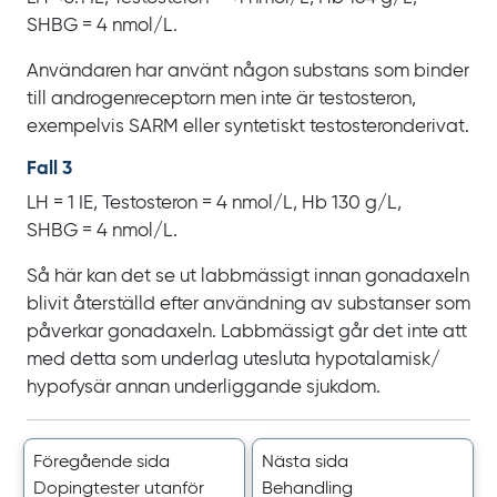
SHBG
=
4
nmol/L.
Användaren har använt någon substans som binder
till androgenreceptorn men inte är testosteron,
exempelvis SARM eller syntetiskt testosteronderivat.
Fall 3
LH
=
1
IE, Testosteron
=
4
nmol/L, Hb
130
g/L,
SHBG
=
4
nmol/L.
Så här kan det se ut labbmässigt innan gonadaxeln
blivit återställd efter användning av substanser som
påverkar gonadaxeln. Labbmässigt går det inte att
med detta som underlag utesluta hypotalamisk/‌
hypofysär annan underliggande sjukdom.
Föregående sida
Nästa sida
Dopingtester utanför
Behandling