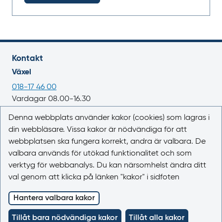
Kontakt
Växel
018-17 46 00
Vardagar 08.00-16.30
E-post
Denna webbplats använder kakor (cookies) som lagras i
din webbläsare. Vissa kakor är nödvändiga för att
registrator@lakemedelsverket.se
webbplatsen ska fungera korrekt, andra är valbara. De
valbara används för utökad funktionalitet och som
Om webbplatsen
verktyg för webbanalys. Du kan närsomhelst ändra ditt
Om Läkemedelsboken
val genom att klicka på länken "kakor" i sidfoten
Kontakta oss
Kakor (cookies)
Hantera valbara kakor
Tillgänglighet
Tillåt bara nödvändiga kakor
Tillåt alla kakor