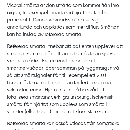
Viceral smärta är den smärta som kommer från inre
organ, till exempel smärta vid hjärtinfarkt eller
pancreatit. Denna vävnadssmärta ter sig
annorlunda och uppfattas som mer diffus. Smärtan
kan ha inslag av refererad smärta.
Refererad smärta innebär att patienten upplever att
smärtan kommer från ett annat område än själva
skadeområdet. Fenomenet beror på att
smärtnervtrådar löper samman på ryggmärgsnivå,
så att smärtsignaler från till exempel ett visst
hudområde och ett inre organ fortleds i samma
sekundärneuron. Hjärnan kan då ha svårt att
lokalisera smärtans verkliga ursprung. Ischemisk
smärta från hjärtat som upplevs som smärta i
vänster (eller höger) arm är ett klassiskt exempel.
Refererad smärta kan också utlösas från somatiska