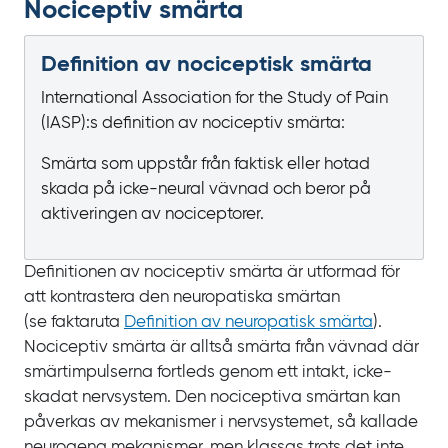
Nociceptiv smärta
Definition av nociceptisk smärta
International Association for the Study of Pain
(IASP):s definition av nociceptiv smärta:
Smärta som uppstår från faktisk eller hotad
skada på icke-neural vävnad och beror på
aktiveringen av nociceptorer.
Definitionen av nociceptiv smärta är utformad för
att kontrastera den neuropatiska smärtan
(se faktaruta
Definition av neuropatisk smärta
).
Nociceptiv smärta är alltså smärta från vävnad där
smärtimpulserna fortleds genom ett intakt, icke-
skadat nervsystem. Den nociceptiva smärtan kan
påverkas av mekanismer i nervsystemet, så kallade
neurogena mekanismer, men klassas trots det inte