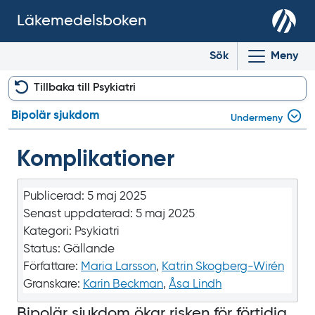
Läkemedelsboken
Sök
Meny
Tillbaka till Psykiatri
Bipolär sjukdom
Undermeny
Komplikationer
Publicerad:
5 maj 2025
Senast uppdaterad:
5 maj 2025
Kategori:
Psykiatri
Status:
Gällande
Författare:
Maria Larsson
,
Katrin Skogberg-Wirén
Granskare:
Karin Beckman
,
Åsa Lindh
Bipolär sjukdom ökar risken för förtidig