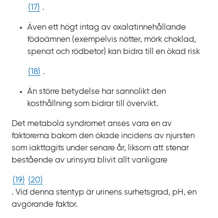
(
17
)
.
Även ett högt intag av oxalatinnehållande
födoämnen (exempelvis nötter, mörk choklad,
spenat och rödbetor) kan bidra till en ökad risk
(
18
)
.
Än större betydelse har sannolikt den
kosthållning som bidrar till övervikt.
Det metabola syndromet anses vara en av
faktorerna bakom den ökade incidens av njursten
som iakttagits under senare år, liksom att stenar
bestående av urinsyra blivit allt vanligare
(
19
)
(
20
)
. Vid denna stentyp är urinens surhetsgrad,
pH, en
avgörande faktor.