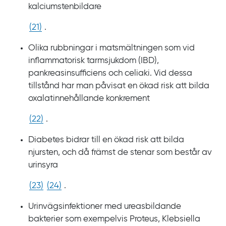
kalciumstenbildare
(
21
)
.
Olika rubbningar i matsmältningen som vid
inflammatorisk tarmsjukdom
(IBD),
pankreasinsufficiens och celiaki. Vid dessa
tillstånd har man påvisat en ökad risk att bilda
oxalatinnehållande konkrement
(
22
)
.
Diabetes bidrar till en ökad risk att bilda
njursten, och då främst de stenar som består av
urinsyra
(
23
)
(
24
)
.
Urinvägsinfektioner med ureasbildande
bakterier som exempelvis Proteus, Klebsiella