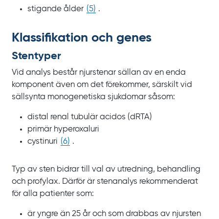
stigande ålder
(
5
)
.
Klassifikation och genes
Stentyper
Vid analys består njurstenar sällan av en enda
komponent även om det förekommer, särskilt vid
sällsynta monogenetiska sjukdomar såsom:
distal renal tubulär acidos
(dRTA)
primär hyperoxaluri
cystinuri
(
6
)
.
Typ av sten bidrar till val av utredning, behandling
och profylax. Därför är stenanalys rekommenderat
för alla patienter som:
är yngre än 25
år och som drabbas av njursten