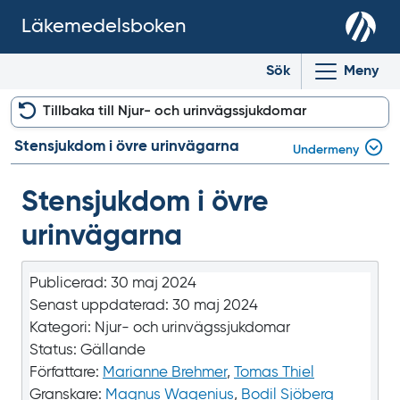
Läkemedelsboken
Sök
Meny
Tillbaka till Njur- och urinvägssjukdomar
Stensjukdom i övre urinvägarna
Undermeny
Stensjukdom i övre
urinvägarna
Publicerad:
30 maj 2024
Senast uppdaterad:
30 maj 2024
Kategori:
Njur- och urinvägssjukdomar
Status:
Gällande
Författare:
Marianne Brehmer
,
Tomas Thiel
Granskare:
Magnus Wagenius
,
Bodil Sjöberg