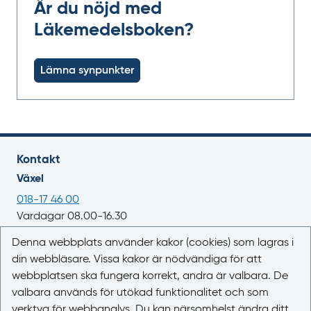
Är du nöjd med
Läkemedelsboken?
Lämna synpunkter
Kontakt
Växel
018-17 46 00
Vardagar 08.00-16.30
E-post
Denna webbplats använder kakor (cookies) som lagras i
din webbläsare. Vissa kakor är nödvändiga för att
registrator@lakemedelsverket.se
webbplatsen ska fungera korrekt, andra är valbara. De
valbara används för utökad funktionalitet och som
Om webbplatsen
verktyg för webbanalys. Du kan närsomhelst ändra ditt