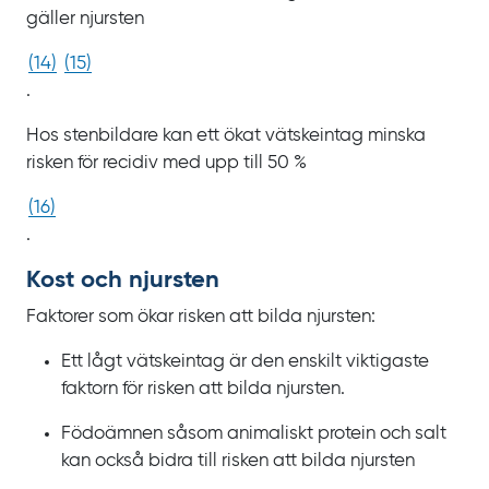
gäller njursten
(
14
)
(
15
)
.
Hos stenbildare kan ett ökat vätskeintag minska
risken för recidiv med upp till
50
%
(
16
)
.
Kost och njursten
Faktorer som ökar risken att bilda njursten:
Ett lågt vätskeintag är den enskilt viktigaste
faktorn för risken att bilda njursten.
Födoämnen såsom animaliskt protein och salt
kan också bidra till risken att bilda njursten