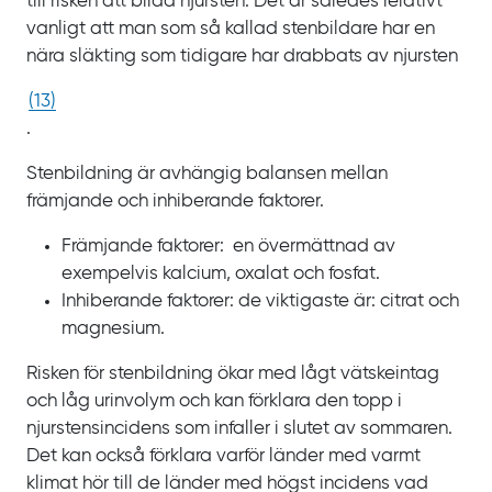
till risken att bilda njursten. Det är således relativt
vanligt att man som så kallad stenbildare har en
nära släkting som tidigare har drabbats av njursten
(
13
)
.
Stenbildning är avhängig balansen mellan
främjande och inhiberande faktorer.
Främjande faktorer: en övermättnad av
exempelvis kalcium, oxalat och fosfat.
Inhiberande faktorer: de viktigaste är: citrat och
magnesium.
Risken för stenbildning ökar med lågt vätskeintag
och låg urinvolym och kan förklara den topp i
njurstensincidens som infaller i slutet av sommaren.
Det kan också förklara varför länder med varmt
klimat hör till de länder med högst incidens vad