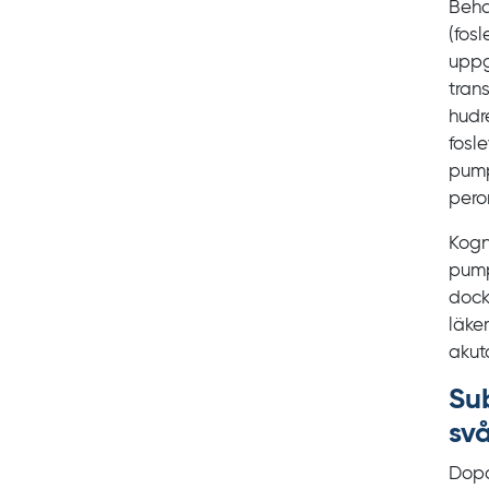
Beha
(fos
uppg
tran
hudre
fosl
pump
peror
Kogni
pump
dock
läke
akut
Sub
sv
Dopa