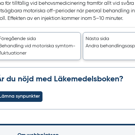
 för tillfällig vid behovsmedicinering framför allt vid svåra
utsägbara motoriska
off‍
-‍perioder när peroral behandling in
roll. Effekten av en injektion kommer inom
5‍–‍10
minuter.
Föregående sida
Nästa sida
Behandling vid motoriska symtom­
Andra behandlings­asp
fluktuationer
Är du nöjd med Läkemedelsboken?
Lämna synpunkter