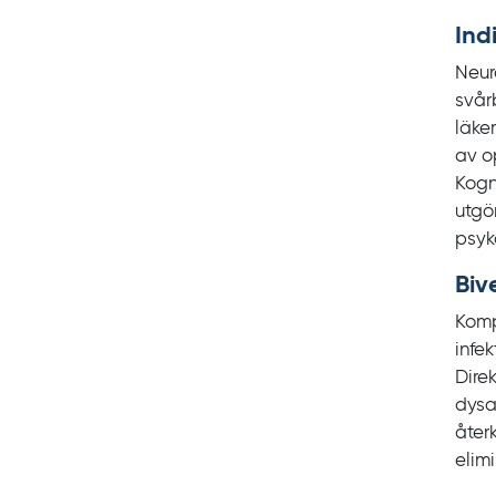
Ind
Neur
svår
läke
av o
Kogn
utgö
psyk
Biv
Komp
infek
Dire
dysa
åter
elim