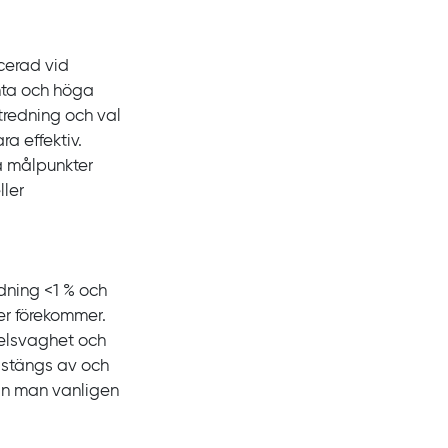
cerad vid
nta och höga
tredning och val
a effektiv.
sa målpunkter
ller
ödning
<1
% och
er förekommer.
kelsvaghet och
stängs av och
an man vanligen