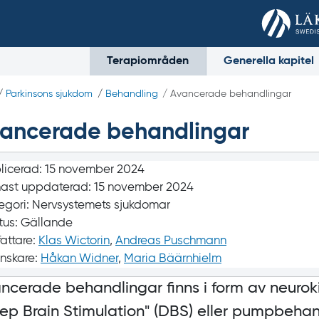
Terapiområden
Generella kapitel
/
Parkinsons sjukdom
/
Behandling
/ Avancerade behandlingar
ancerade behandlingar
licerad:
15 november 2024
ast uppdaterad:
15 november 2024
egori:
Nervsystemets sjukdomar
tus:
Gällande
fattare:
Klas Wictorin
,
Andreas Puschmann
nskare:
Håkan Widner
,
Maria Bäärnhielm
ncerade behandlingar finns i form av neurok
ep Brain Stimulation
" (
DBS) eller pumpbeha