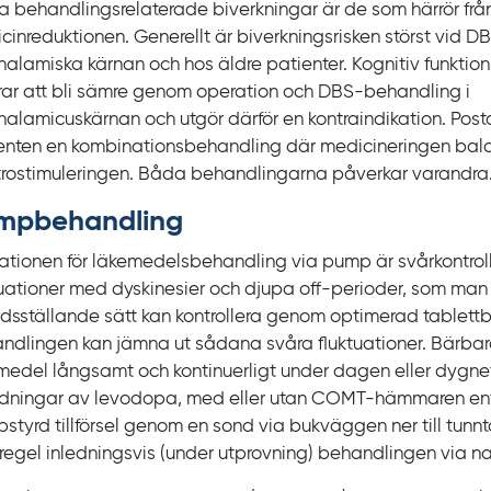
a behandlingsrelaterade biverkningar är de som härrör frå
cinreduktionen. Generellt är biverkningsrisken störst vid DB
halamiska kärnan och hos äldre patienter. Kognitiv funktio
erar att bli sämre genom operation och DBS‍-‍behandling i
halamicuskärnan och utgör därför en kontraindikation. Posto
enten en kombinationsbehandling där medicineringen bal
trostimuleringen. Båda behandlingarna påverkar varandra
mp­behandling
kationen för läkemedelsbehandling via pump är svårkontrol
tuationer med dyskinesier och djupa
off‍
-‍perioder, som man 
fredsställande sätt kan kontrollera genom optimerad tablett
ndlingen kan jämna ut sådana svåra fluktuationer. Bärbara
medel långsamt och kontinuerligt under dagen eller dygnet
dningar av levodopa, med eller utan COMT‍-‍hämmaren enta
styrd tillförsel genom en sond via bukväggen ner till tun
regel inledningsvis (under utprovning) behandlingen via n