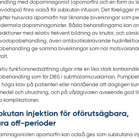
ndling med dopaminagonist (apomorfin) och en form av 
levodopa) finns också för subkutan infusion. Det föreligger 
ifter huruvida apomorfin har liknande biverkningar som per
sdermala dopaminagonister. Båda behandlingarna kan or
aktioner med relativ frekvent bildning av knutor, och särskil
evodopabehandling, även antibiotikakrävande hudinfektione
behandling ge samma biverkningar som när motsvarand
alt.
tiv funktionsnedsättning utgör inte en lika stark kontraindik
behandling som för
DBS i subthalamicuskärnan. Pumpbeha
 höga krav på patienten eller närstående att dagligen ku
medel och utrustning, och på vårdgivaren avseende god ti
a komplikationer.
kutan injektion för oförutsägbara,
åra
off‍
-‍perioder
minagonisten apomorfin kan också ges som subkutana in