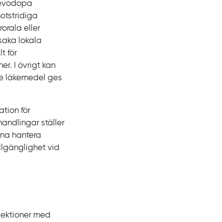
levodopa
motstridiga
orala eller
saka lokala
t för
r. I övrigt kan
e läkemedel ges
ation för
ndlingar ställer
nna hantera
llgänglighet vid
jektioner med