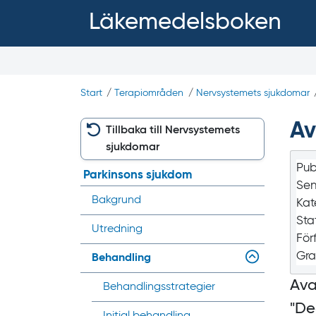
Läkemedelsboken
Start
/
Terapiområden
/
Nervsystemets sjukdomar
Av
Tillbaka till Nervsystemets
sjukdomar
Pub
Parkinsons sjukdom
Sen
Bakgrund
Kat
Sta
Utredning
För
Gra
Behandling
Ava
Behandlings­strategier
"
De
Initial behandling