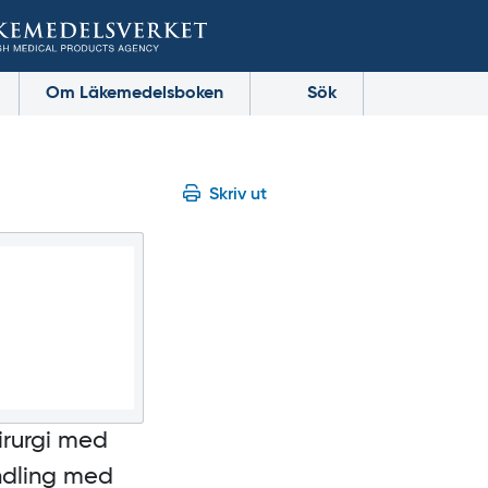
Om Läkemedelsboken
Sök
Skriv ut
irurgi med
ndling med