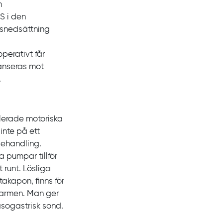
n
S i den
nsnedsättning
perativt får
anseras mot
.
lerade motoriska
inte på ett
behandling.
 pumpar tillför
 runt. Lösliga
kapon, finns för
ntarmen. Man ger
asogastrisk sond.