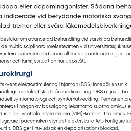
odopa eller dopaminagonister. Sådana beha
a indicerade vid betydande motoriska sväng
alad tremor eller svåra läkemedelsbiverkninga
beslutar om avancerad behandling vid särskilda behandli
 de multidisciplinära rörelseteamen vid universitetssjukhuse
emittera patienten i tid innan alltför stora inskränkningar i a
ioner och familjesituation har uppstått.
rokirurgi
rekvent elektrostimulering i hjärnan (DBS) innebär en unik
ndlingsmodalitet skild från medicinering. DBS
är justerbar i
viduell symtomatologi och symtomutveckling. Permanenta e
anteras i någon av basalgangliekärnorna subthalamicus el
idus eller i ventrala intermediära (VIM)‍-‍kärnan i thalamus
lsgivare (
pacemaker
) styr det elektriska fältets konfigurati
unkt. DBS
ger i huvudsak en depolarisationsblockad.