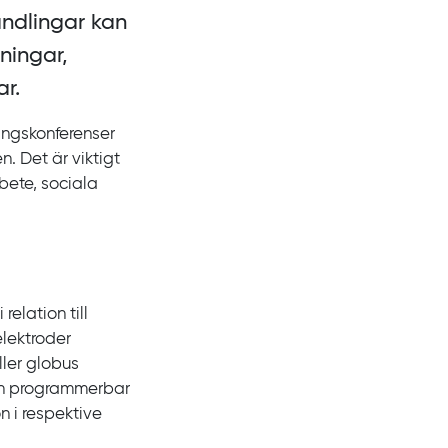
ndlingar kan
ningar,
r.
ngskonferenser
n. Det är viktigt
rbete, sociala
 relation till
lektroder
ler globus
. En programmerbar
on i respektive