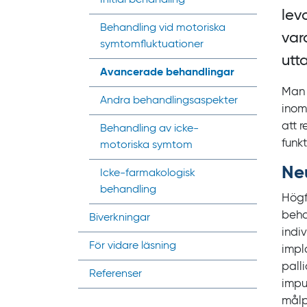
lev
Behandling vid motoriska
var
symtom­fluktuationer
utt
Avancerade behandlingar
Man 
Andra behandlings­aspekter
inom
att r
Behandling av icke-
funkt
motoriska symtom
Neu
Icke-farmakologisk
behandling
Högf
beha
Biverkningar
indi
För vidare läsning
impl
pall
Referenser
impu
målp