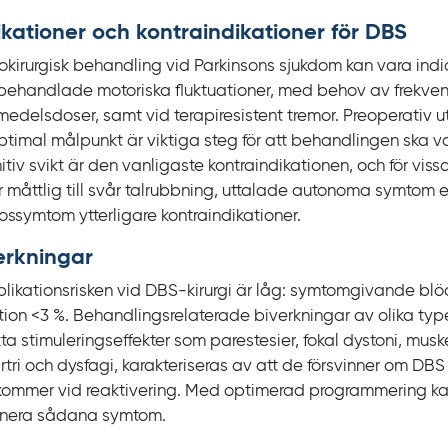
ikationer och kontraindikationer för DBS
okirurgisk behandling vid Parkinsons sjukdom kan vara indi
behandlade motoriska fluktuationer, med behov av frekve
medelsdoser, samt vid terapiresistent tremor. Preoperativ u
ptimal målpunkt är viktiga steg för att behandlingen ska var
itiv svikt är den vanligaste kontraindikationen, och för vis
r måttlig till svår talrubbning, uttalade autonoma symtom e
ossymtom ytterligare kontraindikationer.
erkningar
likationsrisken vid DBS‍-‍kirurgi är låg: symtomgivande bl
tion
<3
%. Behandlingsrelaterade biverkningar av olika typ
kta stimuleringseffekter som parestesier, fokal dystoni, mus
rtri och dysfagi, karakteriseras av att de försvinner om
DBS 
kommer vid reaktivering. Med optimerad programmering k
inera sådana symtom.