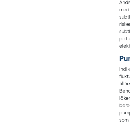
Andr
medi
subt
risk
subt
pati
elek
Pu
Indi
fluk
till
Beha
läke
bere
pump
som 