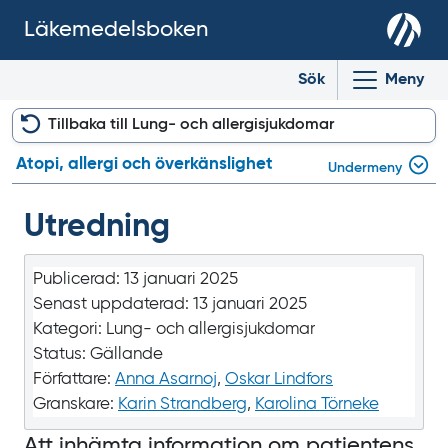
Läkemedelsboken
Sök
Meny
Tillbaka till Lung- och allergi­sjukdomar
Atopi, allergi och överkänslighet
Undermeny
Utredning
Publicerad:
13 januari 2025
Senast uppdaterad:
13 januari 2025
Kategori:
Lung- och allergisjukdomar
Status:
Gällande
Författare:
Anna Asarnoj
,
Oskar Lindfors
Granskare:
Karin Strandberg
,
Karolina Törneke
Att inhämta information om patientens