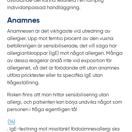
avslutande del kunna resultera i en lämplig
individanpassad handläggning.
Anamnes
Anamnesen är det viktigaste vid utredning av
allergier. Upp mot femtio procent av den vuxna
befolkningen är sensibiliserade, det vill säga har
allergiantikroppar
(IgE) mot något allergen. Många
av dessa reagerar ändå inte vid exposition för
allergenet, så det är förödande att utan anamnes
utföra pricktester eller ta specifika IgE utan
frågeställning.
Risken finns att man hittar sensibilisering utan
allergi, och patienten kan börja undvika något som
personen i fråga egentligen tål
(
14
)
. IgE‍-‍testning mot misstänkt födoämnesallergi ska