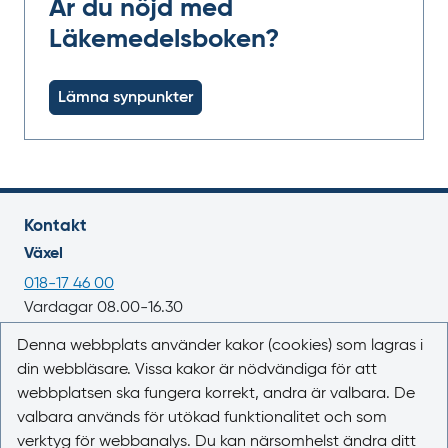
Är du nöjd med
Läkemedelsboken?
Lämna synpunkter
Kontakt
Växel
018-17 46 00
Vardagar 08.00-16.30
E-post
Denna webbplats använder kakor (cookies) som lagras i
din webbläsare. Vissa kakor är nödvändiga för att
registrator@lakemedelsverket.se
webbplatsen ska fungera korrekt, andra är valbara. De
valbara används för utökad funktionalitet och som
Om webbplatsen
verktyg för webbanalys. Du kan närsomhelst ändra ditt