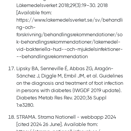
Läkemedelsverket 2018;29(3):19–30. 2018
[Available from:
https://www.lakemedelsverket.se/sv/behandli
ng-och-
forskrivning/behandlingsrekommendationer/so
k-behandlingsrekommendationer/lakemedel-
vid-bakteriella-hud--och-mjukdelsinfektioner-
--behandlingsrekommendation
Lipsky BA, Senneville É, Abbas ZG, Aragón-
Sánchez J, Diggle M, Embil JM, et al. Guidelines
on the diagnosis and treatment of foot infection
in persons with diabetes (IWGDF 2019 update).
Diabetes Metab Res Rev. 2020;36 Suppl
1:e3280.
STRAMA. Strama Nationell - webbapp 2024
[cited 2024 26 June]. Available from: