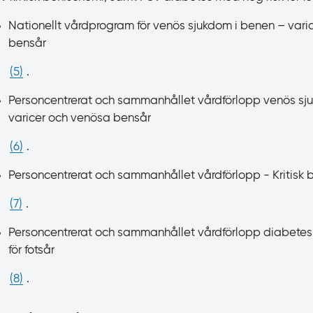
Nationellt vårdprogram för venös sjukdom i benen – vari
bensår
(
5
)
.
Personcentrerat och sammanhållet vårdförlopp venös sj
varicer och venösa bensår
(
6
)
.
Personcentrerat och sammanhållet vårdförlopp - Kritisk
(
7
)
.
Personcentrerat och sammanhållet vårdförlopp diabetes
för fotsår
(
8
)
.