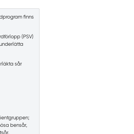
rdprogram finns
rdförlopp
(PSV)
 underlätta
rläkta sår
tientgruppen;
nösa bensår,
tsår.