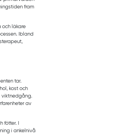
ningstiden fram
a och läkare
ocessen. Ibland
tsterapeut,
enten tar.
hol, kost och
ig viktnedgång.
rfarenheter av
fötter. I
ning i ankelnivå