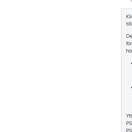
Kl
ti
De
fö
ha
Yt
PS
PS