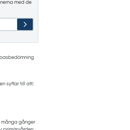
tionerna med de
gå basbedömning
syftar till att:
ver många gånger
av primärvården