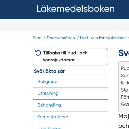
Läkemedelsboken
Start
/
Terapiområden
/
Hud- och könssjukdomar
Sv
Tillbaka till Hud- och
könssjukdomar
Pub
Svårläkta sår
Sen
Bakgrund
Kat
Sta
Utredning
För
Gra
Behandling
Maj
Komplikationer
och
Uppföljning