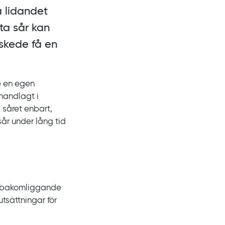
a lidandet
ta sår kan
 skede få en
e en egen
handlagt i
såret enbart,
sår under lång tid
e bakomliggande
tsättningar för