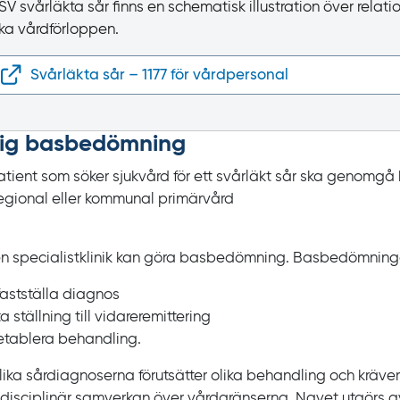
PSV svårläkta sår finns en schematisk illustration över rela
ika vårdförloppen.
Svårläkta sår – 1177 för vårdpersonal
dig bas­bedömning
atient som söker sjukvård för ett svårläkt sår ska genom
regional eller kommunal primärvård
en specialistklinik kan göra basbedömning. Basbedömningen 
fastställa diagnos
ta ställning till vidareremittering
etablera behandling.
lika sårdiagnoserna förutsätter olika behandling och krä
idisciplinär samverkan över vårdgränserna. Navet utgörs 