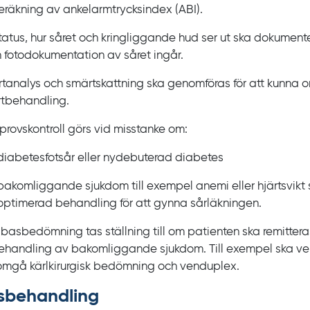
beräkning av ankelarmtrycksindex
(ABI).
tatus, hur såret och kringliggande hud ser ut ska dokumente
 fotodokumentation av såret ingår.
tanalys och smärtskattning ska genomföras för att kunna 
tbehandling.
provskontroll görs vid misstanke om:
diabetesfotsår eller nydebuterad diabetes
bakomliggande sjukdom till exempel anemi eller hjärtsvikt
optimerad behandling för att gynna sårläkningen.
 basbedömning tas ställning till om patienten ska remitteras 
behandling av bakomliggande sjukdom. Till exempel ska v
mgå kärlkirurgisk bedömning och venduplex.
s­behandling