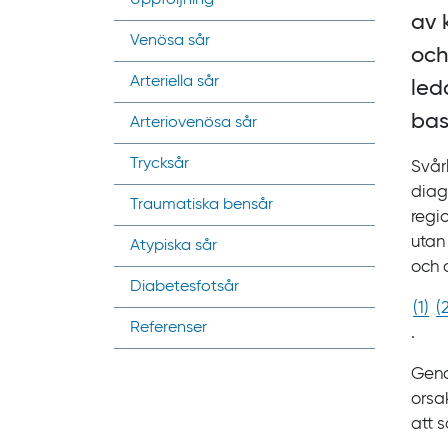
av 
Venösa sår
och
Arteriella sår
led
bas
Arteriovenösa sår
Trycksår
Svår
diag
Traumatiska bensår
regi
utan
Atypiska sår
och 
Diabetesfotsår
(
1
)
(
Referenser
.
Geno
orsa
att s