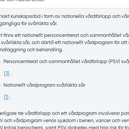
iniskt kunskapsstöd i form av nationella vårdförlopp och vå
llgängliga för svårläkta sår.
t finns ett nationellt personcentrerat och sammanhållet vå
r svårläkta sår, och därtill ett nationellt vårdprogram för att
ndläggning och behandling.
Personcentrerat och sammanhållet vårdförlopp
(PSV) svå
(
3
)
.
Nationellt vårdprogram svårläkta sår
(
1
)
.
terligare tre vårdförlopp och ett vårdprogram involverar pa
V
och vårdprogram venös sjukdom i benen, varicer och ve
V
kritisk benischemi, samt PSV
diabetes med hög risk för fo