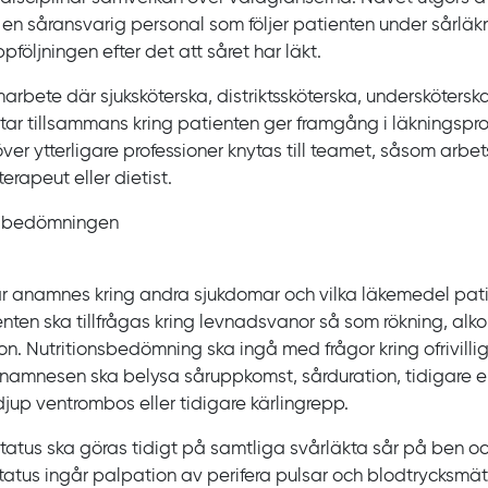
en såransvarig personal som följer patienten under sårläk
uppföljningen efter det att såret har läkt.
arbete där sjuksköterska, distriktssköterska, underskötersk
tar tillsammans kring patienten ger framgång i läkningspr
ver ytterligare professioner knytas till teamet, såsom arbe
terapeut eller dietist.
asbedömningen
r anamnes kring andra sjukdomar och vilka läkemedel pati
enten ska tillfrågas kring levnadsvanor så som rökning, alko
on. Nutritionsbedömning ska ingå med frågor kring ofrivill
namnesen ska belysa såruppkomst, sårduration, tidigare e
 djup ventrombos eller tidigare kärlingrepp.
status ska göras tidigt på samtliga svårläkta sår på ben och 
status ingår palpation av perifera pulsar och blodtrycksmät