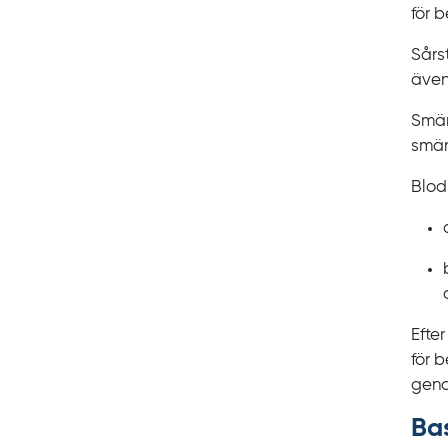
för 
Sårs
även
Smär
smär
Blod
Efter
för 
geno
Ba