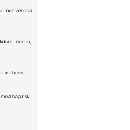
cer och venösa
ukdom i benen,
 benischemi
 med hög risk