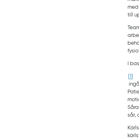
med 
till 
Team
arbe
behö
fysio
I b
(
1
)
ingå
Pati
moti
Såra
sår,
Kärl
kärl