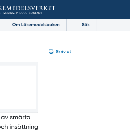
Om Läkemedelsboken
Sök
Skriv ut
r av smärta
och insättning