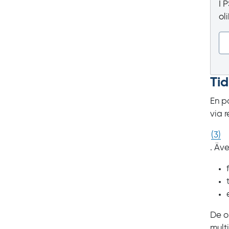
I 
ol
Ti
En p
via 
(
3
)
. Äv
De o
mult