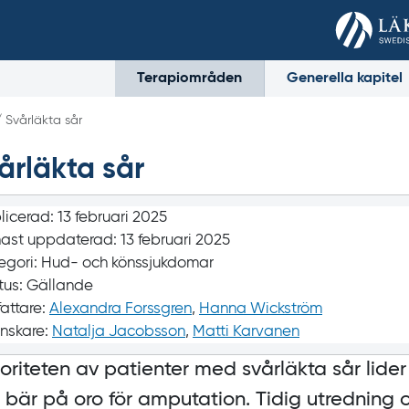
Terapiområden
Generella kapitel
/ Svårläkta sår
årläkta sår
licerad:
13 februari 2025
ast uppdaterad:
13 februari 2025
egori:
Hud- och könssjukdomar
tus:
Gällande
fattare:
Alexandra Forssgren
,
Hanna Wickström
nskare:
Natalja Jacobsson
,
Matti Karvanen
oriteten av patienter med svårläkta sår lide
 bär på oro för amputation. Tidig utredning 