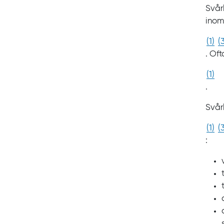
Svårl
inom
(
1
)
(
. Of
(
1
)
.
Svår
(
1
)
(
: