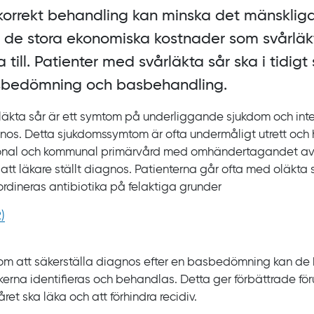
korrekt behandling kan minska det mänsklig
 de stora ekonomiska kostnader som svårläk
a till. Patienter med svårläkta sår ska i tidigt
bedömning och basbehandling.
läkta sår är ett symtom på underliggande sjukdom och int
nos. Detta sjukdomssymtom är ofta undermåligt utrett och 
onal och kommunal primärvård med omhändertagandet av 
 att läkare ställt diagnos. Patienterna går ofta med oläkta 
ordineras antibiotika på felaktiga grunder
2
)
m att säkerställa diagnos efter en basbedömning kan d
kerna identifieras och behandlas. Detta ger förbättrade föru
året ska läka och att förhindra recidiv.