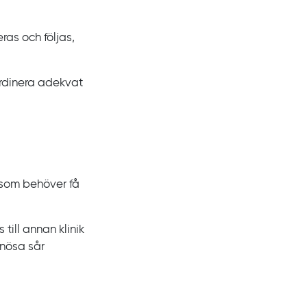
ras och följas,
ordinera adekvat
 som behöver få
till annan klinik
enösa sår