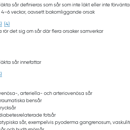
äkta sår definieras som sår som inte läkt eller inte förvänta
4‍–‍6
veckor, oavsett bakomliggande orsak
3
)
(
4
)
ta rör det sig om sår där flera orsaker samverkar
läkta sår innefattar
3
)
venösa-, arteriella- och arteriovenösa sår
traumatiska bensår
trycksår
diabetesrelaterade fotsår
atypiska sår, exempelvis pyoderma gangrenosum, vaskulite
sår och hudtumörsår.