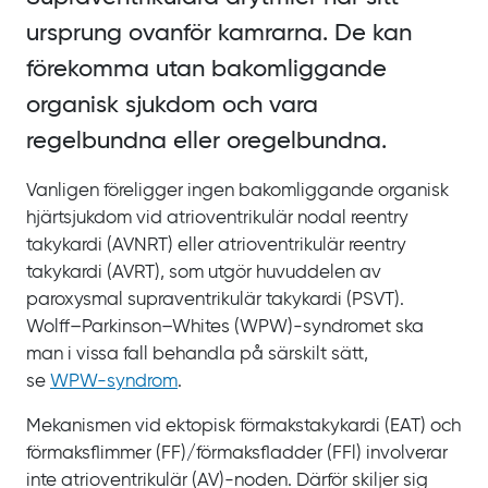
ursprung ovanför kamrarna. De kan
förekomma utan bakomliggande
organisk sjukdom och vara
regelbundna eller oregelbundna.
Vanligen föreligger ingen bakomliggande organisk
hjärtsjukdom vid atrioventrikulär nodal
reentry
takykardi
(AVNRT) eller atrioventrikulär
reentry
takykardi
(AVRT), som utgör huvuddelen av
paroxysmal supraventrikulär takykardi
(PSVT).
Wolff–Parkinson–Whites
(WPW)-syndromet ska
man i vissa fall behandla på särskilt sätt,
se
WPW‍-‍syndrom
.
Mekanismen vid ektopisk förmakstakykardi
(EAT) och
förmaksflimmer
(FF)/‌förmaksfladder
(FFl) involverar
inte atrioventrikulär
(AV)-noden. Därför skiljer sig