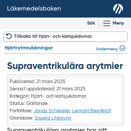
Läkemedelsboken
Sök
Meny
Tillbaka till Hjärt- och kärlsjukdomar
Hjärtrytm­rubbningar
Undermeny
Supra­ventrikulära arytmier
Publicerad:
21 mars 2025
Senast uppdaterad:
21 mars 2025
Kategori:
Hjärt- och kärlsjukdomar
Status:
Gällande
Författare:
Jonas Schwieler
,
Lennart Bergfeldt
Granskare:
Sissela Liljeqvist
Supraventrikulära arytmier har sitt