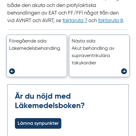
både den akuta och den profylaktiska
behandlingen av
EAT och
FF/FFl något från den
vid
AVNRT och
AVRT, se
faktaruta 7
och
faktaruta 8
.
Föregående sida
Nästa sida
Läkemedels­behandling
Akut behandling av
supra­ventrikulära
takykardier
Är du nöjd med
Läkemedelsboken?
Lämna synpunkter