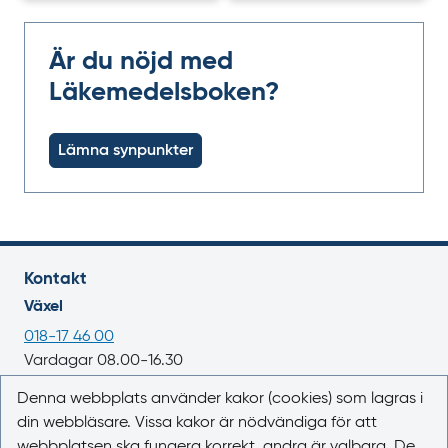
Är du nöjd med
Läkemedelsboken?
Lämna synpunkter
Kontakt
Växel
018-17 46 00
Vardagar 08.00-16.30
E-post
Denna webbplats använder kakor (cookies) som lagras i
din webbläsare. Vissa kakor är nödvändiga för att
registrator@lakemedelsverket.se
webbplatsen ska fungera korrekt, andra är valbara. De