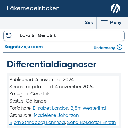
Läkemedelsboken
Sök
Meny
Tillbaka till Geriatrik
Kognitiv sjukdom
Undermeny
Differential­diagnoser
Publicerad:
4 november 2024
Senast uppdaterad:
4 november 2024
Kategori:
Geriatrik
Status:
Gällande
Författare:
Elisabet Londos
,
Björn Westerlind
Granskare:
Madelene Johanzon
,
Björn Strindberg Lennhed
,
Sofia Bosdotter Enroth