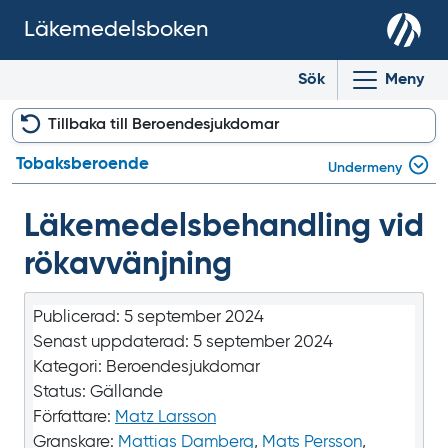
Läkemedelsboken
Sök
Meny
Tillbaka till Beroendesjukdomar
Tobaksberoende
Undermeny
Läkemedels­behandling vid
rökavvänjning
Publicerad:
5 september 2024
Senast uppdaterad:
5 september 2024
Kategori:
Beroendesjukdomar
Status:
Gällande
Författare:
Matz Larsson
Granskare:
Mattias Damberg
,
Mats Persson
,